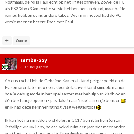
Nogmaals, de rol is Paul echt op het lijf geschreven. Zowel de PC
als PS2/Xbox/Gamecube versie hebben hem in de rol, maar beide
games hebben soms andere takes. Voor mijn gevoel had de PC
versie meer en betere lines met Paul.
Quote
samba-boy
8 januari
gepost
Ah dus toch! Heb de Geheime Kamer als kind gekgespeeld op de
PC (en jaren later nog eens door de lachwekkend simpele manier
hoe je debug mode in het spel aanzet met behulp van kladblok en
één bestandje openen - pas 'false' naar 'true' aan en je bent er
)
en ik had deze herinnering nog vaag weggestopt
Ik kan het nu inmiddels wel delen, in 2017 ben ik bij hem (en zijn
lieftallige vrouw Leny, helaas ook al ruim een jaar niet meer onder
ons) thuis te gast geweest in Noordwijk voor opnames van een