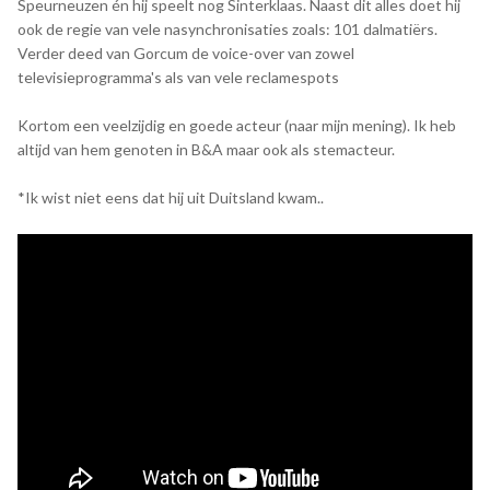
Speurneuzen én hij speelt nog Sinterklaas. Naast dit alles doet hij
ook de regie van vele nasynchronisaties zoals: 101 dalmatiërs.
Verder deed van Gorcum de voice-over van zowel
televisieprogramma's als van vele reclamespots
Kortom een veelzijdig en goede acteur (naar mijn mening). Ik heb
altijd van hem genoten in B&A maar ook als stemacteur.
*Ik wist niet eens dat hij uit Duitsland kwam..