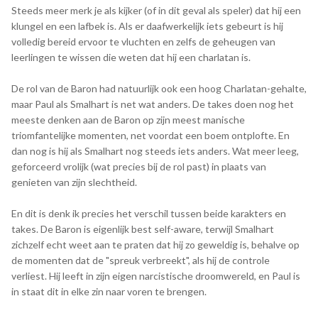
Steeds meer merk je als kijker (of in dit geval als speler) dat hij een
klungel en een lafbek is. Als er daafwerkelijk iets gebeurt is hij
volledig bereid ervoor te vluchten en zelfs de geheugen van
leerlingen te wissen die weten dat hij een charlatan is.
De rol van de Baron had natuurlijk ook een hoog Charlatan-gehalte,
maar Paul als Smalhart is net wat anders. De takes doen nog het
meeste denken aan de Baron op zijn meest manische
triomfantelijke momenten, net voordat een boem ontplofte. En
dan nog is hij als Smalhart nog steeds iets anders. Wat meer leeg,
geforceerd vrolijk (wat precies bij de rol past) in plaats van
genieten van zijn slechtheid.
En dit is denk ik precies het verschil tussen beide karakters en
takes. De Baron is eigenlijk best self-aware, terwijl Smalhart
zichzelf echt weet aan te praten dat hij zo geweldig is, behalve op
de momenten dat de "spreuk verbreekt", als hij de controle
verliest. Hij leeft in zijn eigen narcistische droomwereld, en Paul is
in staat dit in elke zin naar voren te brengen.