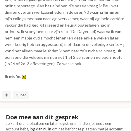
online reportage. Aan het eind van die sessie vroeg ik Paul wat
dingen over zijn werkzaamheden in de jaren 90 waarna hij mij en
mijn collega meenam naar zijn werkkamer, waar hij zijn hele carrière
vakkundig had gedigitaliseerd en keurig opgeslagen had in
ordners. Ik vroeg hem naar zijn rol in 'De Dageraad', waarna ik van
hem een mapje dvd's mocht lenen (en deze enkele weken later
weer keurig heb teruggestuurd) met daarop de volledige serie. Hij
vond het alleen maar leuk dat ik hem naar zo'n niche rol vroeg, uit
een serie die volgens mij nog net 1 of 2 seizoenen gelopen heeft
(1x26 of 2x13 afleveringen). Zo was ie ook.
Ik mis 'm.
Quote
Doe mee aan dit gesprek
Je kunt dit nu plaatsen en later registreren. Indien je reeds een
account hebt,
log dan nu in
om het bericht te plaatsen met je account.