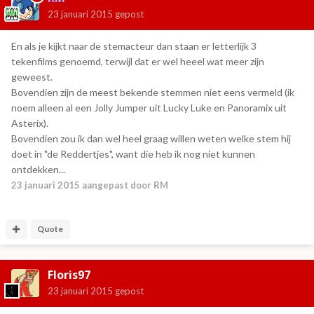
23 januari 2015
gepost
En als je kijkt naar de stemacteur dan staan er letterlijk 3
tekenfilms genoemd, terwijl dat er wel heeel wat meer zijn
geweest.
Bovendien zijn de meest bekende stemmen niet eens vermeld (ik
noem alleen al een Jolly Jumper uit Lucky Luke en Panoramix uit
Asterix).
Bovendien zou ik dan wel heel graag willen weten welke stem hij
doet in "de Reddertjes", want die heb ik nog niet kunnen
ontdekken...
23 januari 2015
aangepast door RM
Quote
Floris97
23 januari 2015
gepost