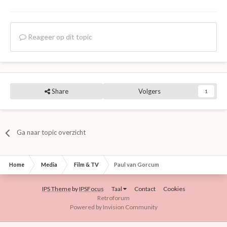
Reageer op dit topic
Share
Volgers
1
Ga naar topic overzicht
Home
Media
Film & TV
Paul van Gorcum
IPS Theme
by
IPSFocus
Taal
Contact
Cookies
Retroforum
Powered by Invision Community