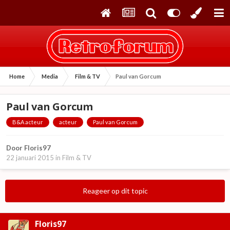
Home
Media
Film & TV
Paul van Gorcum
Paul van Gorcum
B&A acteur
acteur
Paul van Gorcum
Door
Floris97
22 januari 2015
in
Film & TV
Reageer op dit topic
Floris97