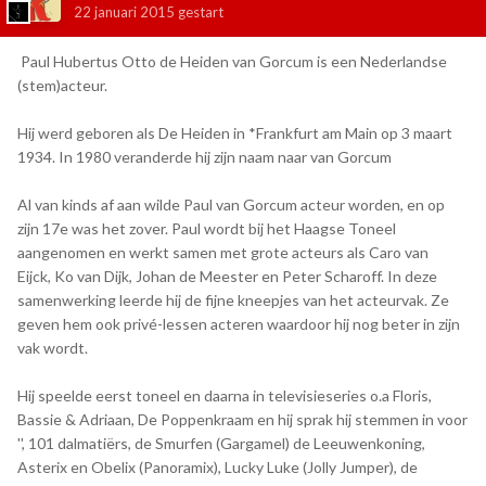
22 januari 2015
gestart
Paul Hubertus Otto de Heiden van Gorcum is een Nederlandse
(stem)acteur.
Hij werd geboren als De Heiden in *Frankfurt am Main op 3 maart
1934. In 1980 veranderde hij zijn naam naar van Gorcum
Al van kinds af aan wilde Paul van Gorcum acteur worden, en op
zijn 17e was het zover. Paul wordt bij het Haagse Toneel
aangenomen en werkt samen met grote acteurs als Caro van
Eijck, Ko van Dijk, Johan de Meester en Peter Scharoff. In deze
samenwerking leerde hij de fijne kneepjes van het acteurvak. Ze
geven hem ook privé-lessen acteren waardoor hij nog beter in zijn
vak wordt.
Hij speelde eerst toneel en daarna in televisieseries o.a Floris,
Bassie & Adriaan, De Poppenkraam en hij sprak hij stemmen in voor
'', 101 dalmatiërs, de Smurfen (Gargamel) de Leeuwenkoning,
Asterix en Obelix (Panoramix), Lucky Luke (Jolly Jumper), de