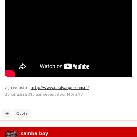
Zijn website:
http://www.paulvangorcum.nl/
23 januari 2015
aangepast door Floris97
Quote
samba-boy