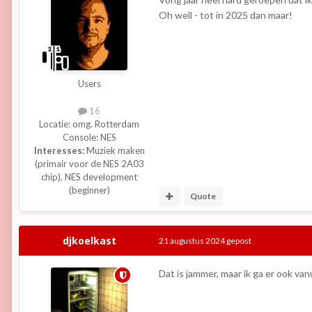
Oh well - tot in 2025 dan maar!
Users
16
Locatie:
omg. Rotterdam
Console:
NES
Interesses:
Muziek maken
(primair voor de NES 2A03
chip), NES development
(beginner)
Quote
djkoelkast
21 augustus 2024
gepost
Dat is jammer, maar ik ga er ook van