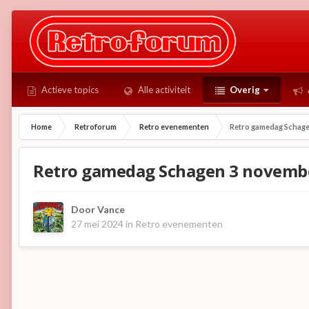
Actieve topics
Alle activiteit
Overig
Home
Retroforum
Retro evenementen
Retro gamedag Schage
Retro gamedag Schagen 3 novemb
Door
Vance
27 mei 2024
in
Retro evenementen