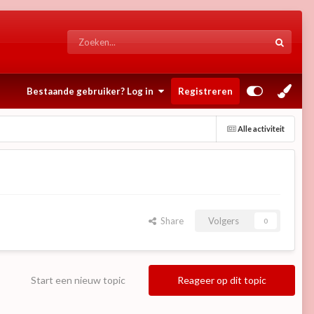
Bestaande gebruiker? Log in
Registreren
Alle activiteit
Share
Volgers
0
Start een nieuw topic
Reageer op dit topic