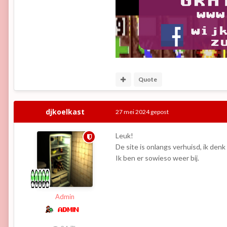
Quote
djkoelkast
27 mei 2024
gepost
Leuk!
De site is onlangs verhuisd, ik denk
Ik ben er sowieso weer bij.
Admin