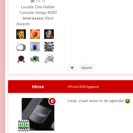
24,7k
Locatie:
Den Helder
Console:
Amiga 4000
Interesses:
Vinyl
Awards
Quote
Hinse
29 mei 2024
gepost
Leuk, staat weer in de agenda!