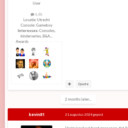
User
6,8k
Locatie:
Utrecht
Console:
Gameboy
Interesses:
Consoles,
kinderseries, B&A...
Awards
Quote
2 months later...
kevin81
21 augustus 2024
gepost
Vorig jaar heel hard geroepen dat ik