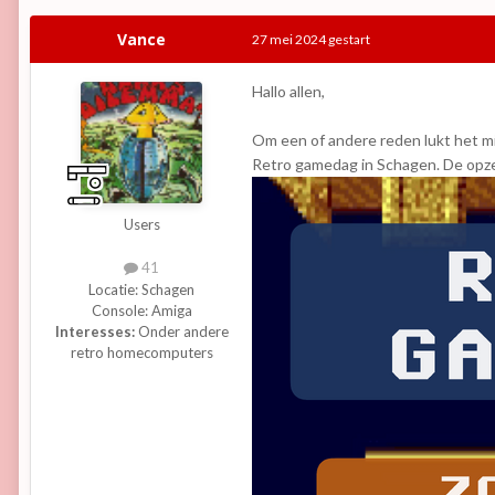
Vance
27 mei 2024
gestart
Hallo allen,
Om een of andere reden lukt het mi
Retro gamedag in Schagen. De opze
Users
41
Locatie:
Schagen
Console:
Amiga
Interesses:
Onder andere
retro homecomputers