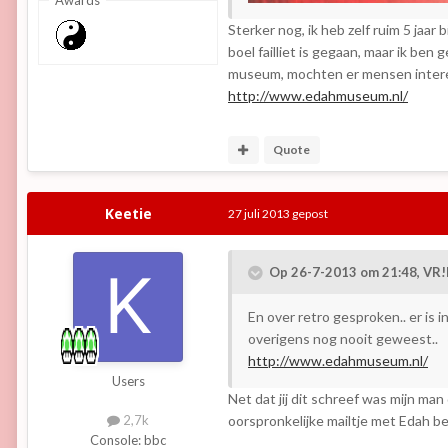
Sterker nog, ik heb zelf ruim 5 jaar
boel failliet is gegaan, maar ik be
museum, mochten er mensen inte
http://www.edahmuseum.nl/
Quote
Keetie
27 juli 2013
gepost
Op 26-7-2013 om 21:48, VR!
En over retro gesproken.. er i
overigens nog nooit geweest..
http://www.edahmuseum.nl/
Users
Net dat jij dit schreef was mijn m
oorspronkelijke mailtje met Edah 
2,7k
Console:
bbc