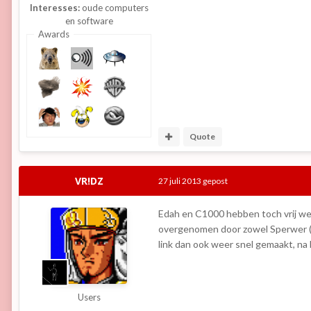
Interesses:
oude computers
en software
Awards
Quote
VR!DZ
27 juli 2013
gepost
Edah en C1000 hebben toch vrij wein
overgenomen door zowel Sperwer (Pl
link dan ook weer snel gemaakt, na
Users