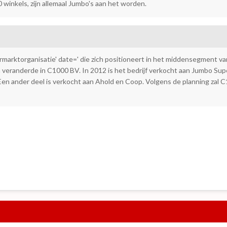
 winkels, zijn allemaal Jumbo's aan het worden.
marktorganisatie' date=' die zich positioneert in het middensegment 
m veranderde in C1000 BV. In 2012 is het bedrijf verkocht aan Jumbo Su
n ander deel is verkocht aan Ahold en Coop. Volgens de planning zal C1