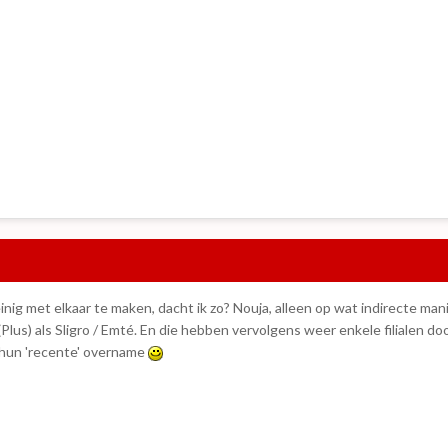
ig met elkaar te maken, dacht ik zo? Nouja, alleen op wat indirecte manie
us) als Sligro / Emté. En die hebben vervolgens weer enkele filialen d
 hun 'recente' overname