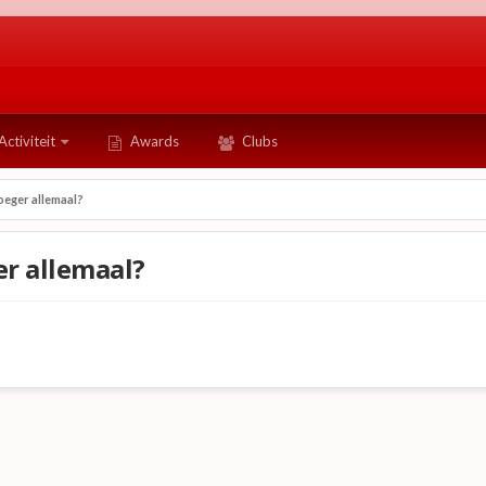
Activiteit
Awards
Clubs
oeger allemaal?
er allemaal?