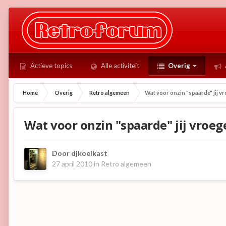
Actieve topics
Alle activiteit
Overig
Home
Overig
Retro algemeen
Wat voor onzin "spaarde" jij vr
Wat voor onzin "spaarde" jij vroeg
Door
djkoelkast
27 april 2010
in
Retro algemeen