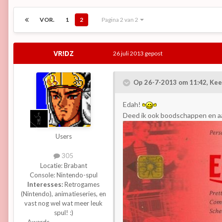
VOR.
1
2
Pagina 2 van 2
VR!DZ
26 juli 2013
gepost
Op 26-7-2013 om 11:42, Keet
Edah!
Deed ik ook boodschappen en aan 
Users
305
Locatie:
Brabant
Console:
Nintendo-spul
Interesses:
Retrogames
(Nintendo), animatieseries, en
vast nog wel wat meer leuk
spul! :)
Awards