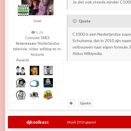
Je ziet ook steeds minder C1000
User
Quote
6,6k
C1000 is een Nederlandse super
Console:
SNES
Schuitema, dat in 2010 zijn naa
Interesses:
Nederlandse
ombouwen naar eigen formule. Ee
televisie, video-editing en tv-
Aldus Wikipedia.
historie
Awards
Quote
djkoelkast
28 juli 2013
gepost