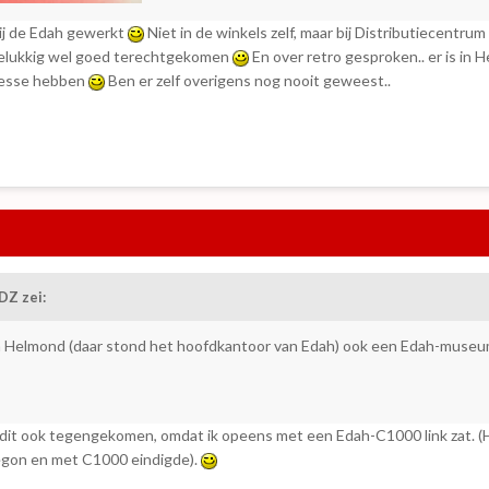
 bij de Edah gewerkt
Niet in de winkels zelf, maar bij Distributiecentr
n gelukkig wel goed terechtgekomen
En over retro gesproken.. er is in
resse hebben
Ben er zelf overigens nog nooit geweest..
DZ zei:
s in Helmond (daar stond het hoofdkantoor van Edah) ook een Edah-mus
an dit ook tegengekomen, omdat ik opeens met een Edah-C1000 link zat. (
begon en met C1000 eindigde).