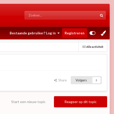
Bestaande gebruiker? Log in
Registreren
Alle activiteit
Share
Volgers
2
Start een nieuw topic
Reageer op dit topic