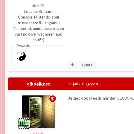
305
Locatie:
Brabant
Console:
Nintendo-spul
Interesses:
Retrogames
(Nintendo), animatieseries, en
vast nog wel wat meer leuk
spul! :)
Awards
Quote
djkoelkast
28 juli 2013
gepost
Je ziet ook steeds minder C1000 win