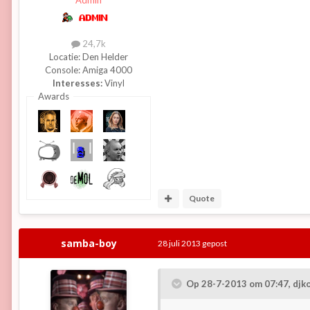
Admin
24,7k
Locatie:
Den Helder
Console:
Amiga 4000
Interesses:
Vinyl
Awards
Quote
samba-boy
28 juli 2013
gepost
Op 28-7-2013 om 07:47, djko