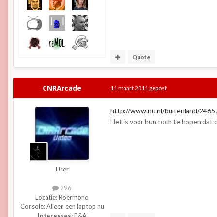
Quote
CNRArcade
11 maart 2011
gepost
http://www.nu.nl/buitenland/24657
Het is voor hun toch te hopen dat d
User
296
Locatie:
Roermond
Console:
Alleen een laptop nu
Interesses:
B&A