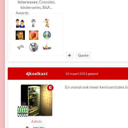
Interesses:
Consoles,
kinderseries, B&A...
Awards
Quote
djkoelkast
12 maart 2011
gepost
En vooral ook meer kerncentrales
Admin