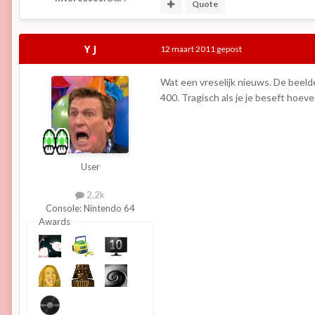
Quote
Y J
12 maart 2011
gepost
Wat een vreselijk nieuws. De beelde
400. Tragisch als je je beseft hoeve
User
2,2k
Console:
Nintendo 64
Awards