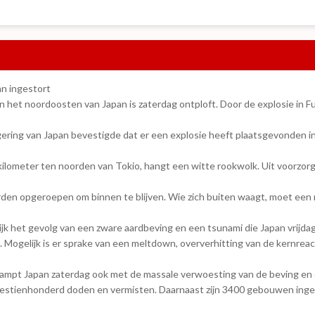
n ingestort
 het noordoosten van Japan is zaterdag ontploft. Door de explosie in Fu
ring van Japan bevestigde dat er een explosie heeft plaatsgevonden in d
lometer ten noorden van Tokio, hangt een witte rookwolk. Uit voorzorg 
rden opgeroepen om binnen te blijven. Wie zich buiten waagt, moet een 
lijk het gevolg van een zware aardbeving en een tsunami die Japan vrijdag
 Mogelijk is er sprake van een meltdown, oververhitting van de kernreac
ampt Japan zaterdag ook met de massale verwoesting van de beving en d
estienhonderd doden en vermisten. Daarnaast zijn 3400 gebouwen inge