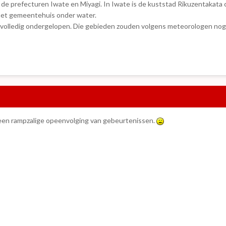
 de prefecturen Iwate en Miyagi. In Iwate is de kuststad Rikuzentakata 
 het gemeentehuis onder water.
 volledig ondergelopen. Die gebieden zouden volgens meteorologen no
at een rampzalige opeenvolging van gebeurtenissen.