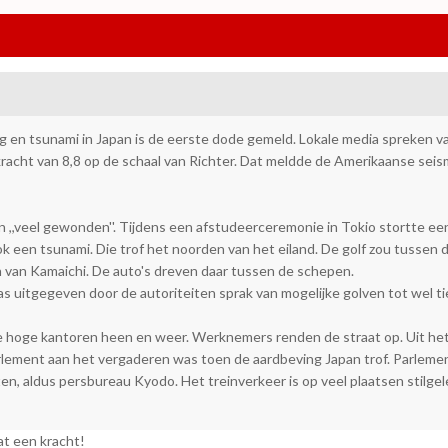
en tsunami in Japan is de eerste dode gemeld. Lokale media spreken va
racht van 8,8 op de schaal van Richter. Dat meldde de Amerikaanse seis
 ,,veel gewonden''. Tijdens een afstudeerceremonie in Tokio stortte e
 een tsunami. Die trof het noorden van het eiland. De golf zou tussen
van Kamaichi. De auto's dreven daar tussen de schepen.
uitgegeven door de autoriteiten sprak van mogelijke golven tot wel tien
 hoge kantoren heen en weer. Werknemers renden de straat op. Uit het
arlement aan het vergaderen was toen de aardbeving Japan trof. Parleme
ten, aldus persbureau Kyodo. Het treinverkeer is op veel plaatsen stilge
t een kracht!