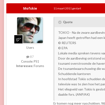
Mofskie
11 maart 2011
gestart
Quote
TOKIO - Na de zware aardbeving 
Japan heeft getroffen had een k
© REUTERS
Users
© EPA
Lokale media spreken tevens van
87
Door de aardbeving ontstond ook
Console:
PS1
tsunami overstroomde de haven 
Interesses:
Forums
De tsunamiwaarschuwing die was 
Schuddende kantoren
In hoofdstad Tokio schudden de
televisie was te zien hoe het p
Het vliegveld van Tokio is geslo
daalde fors. (ANP/AK)
Er komen nog meer naschokken. Wa