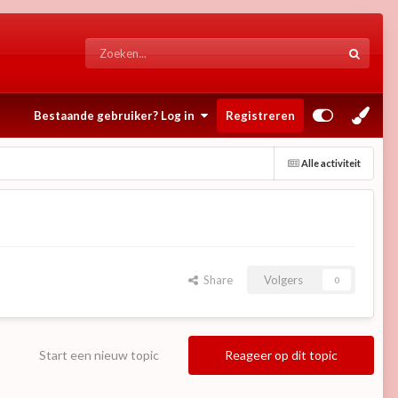
Bestaande gebruiker? Log in
Registreren
Alle activiteit
Share
Volgers
0
Start een nieuw topic
Reageer op dit topic