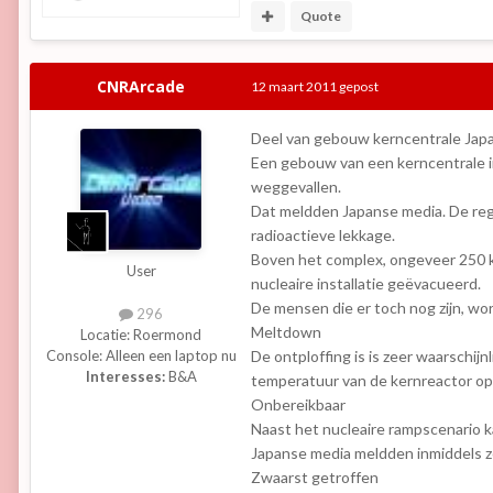
Quote
CNRArcade
12 maart 2011
gepost
Deel van gebouw kerncentrale Japa
Een gebouw van een kerncentrale in
weggevallen.
Dat meldden Japanse media. De rege
radioactieve lekkage.
Boven het complex, ongeveer 250 ki
User
nucleaire installatie geëvacueerd.
De mensen die er toch nog zijn, wo
296
Meltdown
Locatie:
Roermond
De ontploffing is is zeer waarschijn
Console:
Alleen een laptop nu
Interesses:
B&A
temperatuur van de kernreactor op.
Onbereikbaar
Naast het nucleaire rampscenario k
Japanse media meldden inmiddels z
Zwaarst getroffen