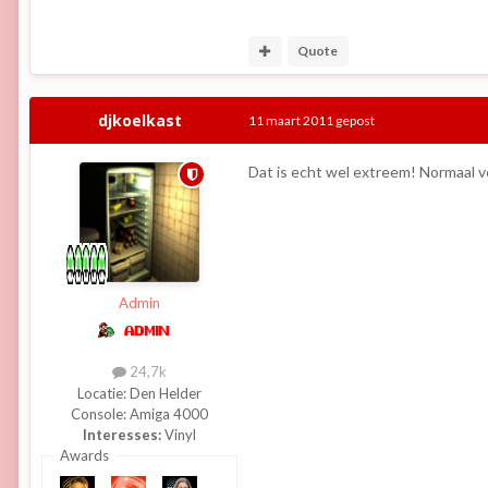
Quote
djkoelkast
11 maart 2011
gepost
Dat is echt wel extreem! Normaal ve
Admin
24,7k
Locatie:
Den Helder
Console:
Amiga 4000
Interesses:
Vinyl
Awards