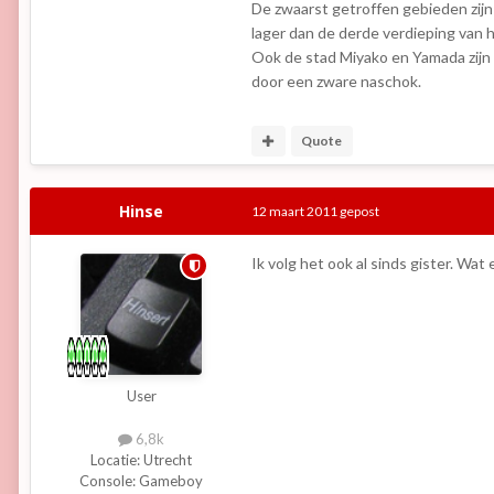
De zwaarst getroffen gebieden zijn
lager dan de derde verdieping van
Ook de stad Miyako en Yamada zijn
door een zware naschok.
Quote
Hinse
12 maart 2011
gepost
Ik volg het ook al sinds gister. W
User
6,8k
Locatie:
Utrecht
Console:
Gameboy