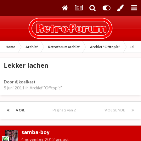
Home
Archief
Retroforum archief
Archief "Offtopic"
Lekker
Lekker lachen
Door
djkoelkast
5 juni 2011
in
Archief "Offtopic"
VOR.
Pagina 2 van 2
VOLGENDE
samba-boy
4 november 2012
gepost