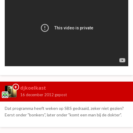
djkoelkast
16 december 2012
gepost
Dat programma heeft weken op SBS gedraaid, zeker niet gezien?
Eerst onder "bonkers", later onder "komt een man bij de dokter".