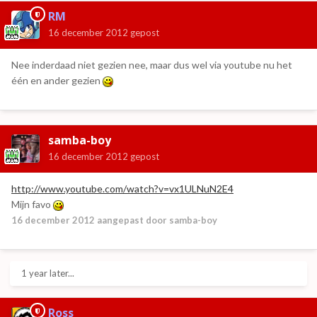
RM
16 december 2012
gepost
Nee inderdaad niet gezien nee, maar dus wel via youtube nu het
één en ander gezien
samba-boy
16 december 2012
gepost
http://www.youtube.com/watch?v=vx1ULNuN2E4
Mijn favo
16 december 2012
aangepast door samba-boy
1 year later...
Ross