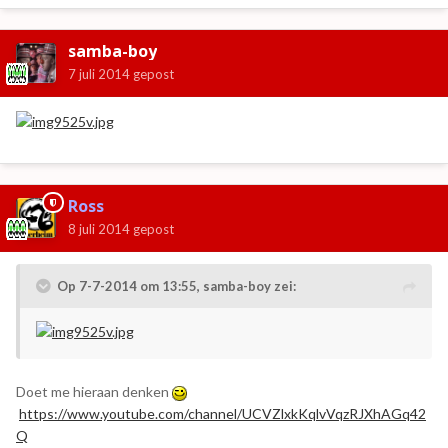
samba-boy
7 juli 2014
gepost
Ross
8 juli 2014
gepost
Op 7-7-2014 om 13:55, samba-boy zei:
Doet me hieraan denken
https://www.youtube.com/channel/UCVZlxkKqlvVqzRJXhAGq42
Q