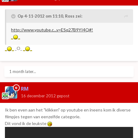
Op 4-11-2012 om 11:10, Ross zei:
http://www.youtube.c...v=ESq27B9YI4Q#!
_O_
1 month later...
RM
16 december 2012
gepost
Ik ben even aan het "klikken" op youtube en ineens kom ik diverse
filmpjes tegen van eenzelfde categorie.
Dit vond ik de leukste