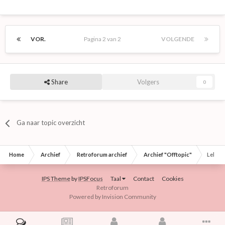
VOR.
Pagina 2 van 2
VOLGENDE
Share
Volgers
0
Ga naar topic overzicht
Home
Archief
Retroforum archief
Archief "Offtopic"
Lekker
IPS Theme
by
IPSFocus
Taal
Contact
Cookies
Retroforum
Powered by Invision Community