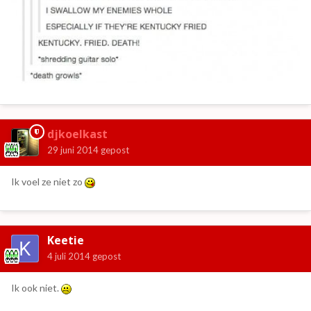
djkoelkast
29 juni 2014
gepost
Ik voel ze niet zo
Keetie
4 juli 2014
gepost
Ik ook niet.