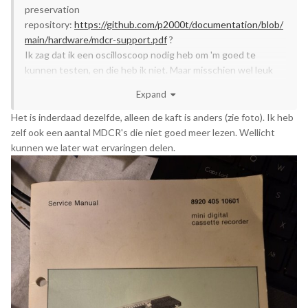
preservation
repository:
https://github.com/p2000t/documentation/blob/
main/hardware/mdcr-support.pdf
?
Ik zag dat ik een oscilloscoop nodig heb om 'm goed te
kunnen testen, en die heb ik niet. Maar misschien wel leuk
om me daarin te gaan verdiepen.
Expand
Het is inderdaad dezelfde, alleen de kaft is anders (zie foto). Ik heb
zelf ook een aantal MDCR's die niet goed meer lezen. Wellicht
kunnen we later wat ervaringen delen.