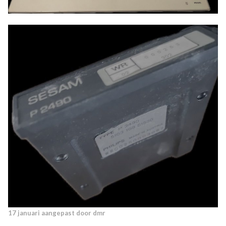
17 januari
aangepast door dmr