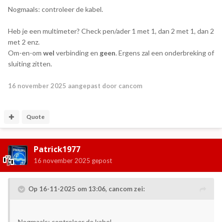
Nogmaals: controleer de kabel.
Heb je een multimeter? Check pen/ader 1 met 1, dan 2 met 1, dan 2
met 2 enz.
Om-en-om
wel
verbinding en
geen
. Ergens zal een onderbreking of
sluiting zitten.
16 november 2025
aangepast door cancom
Quote
Patrick1977
16 november 2025
gepost
Op 16-11-2025 om 13:06,
cancom
zei:
Nogmaals: controleer de kabel.