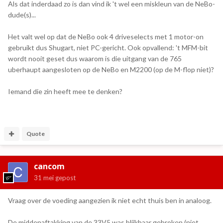
Als dat inderdaad zo is dan vind ik 't wel een miskleun van de NeBo-
dude(s)...
Het valt wel op dat de NeBo ook 4 driveselects met 1 motor-on
gebruikt dus Shugart, niet PC-gericht. Ook opvallend: 't MFM-bit
wordt nooit geset dus waarom is die uitgang van de 765
uberhaupt aangesloten op de NeBo en M2200 (op de M-flop niet)?
Iemand die zin heeft mee te denken?
Quote
cancom
31 mei
gepost
Vraag over de voeding aangezien ik niet echt thuis ben in analoog.
De middenaftakking van de 33V5 was blijkbaar gebroken (niet