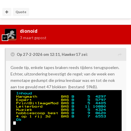
Quote
dionoid
3 maart
gepost
Op 27-2-2026 om 12:11,
Hawker17
zei:
Goede tip, enkele tapes braken reeds tijdens terugspoelen.
Echter, uitzondering bevestigt de regel; van de week een
memotape gedumpt die prima leesbaar was en tot de nok
aan toe gevuld met 47 blokken (bestand 59kB).