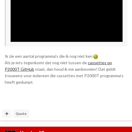
Ik zie een aantal programma's die ik nog niet ken
Als je iets tegenkomt dat nog niet tussen de
cassettes op
P2000T GitHub
staat, dan houd ik me aanbevolen! Dat geldt
trouwens voor iedereen die cassettes met P2000T programma's
heeft gedumpt.
Quote