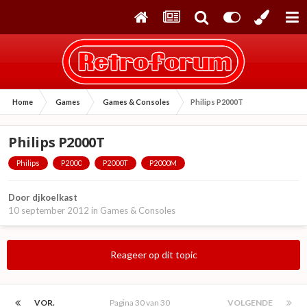
Home
Games
Games & Consoles
Philips P2000T
Philips P2000T
Philips
P2000
P2000T
P2000M
Door
djkoelkast
10 september 2012
in
Games & Consoles
Reageer op dit topic
VOR.
Pagina 30 van 30
VOLGENDE