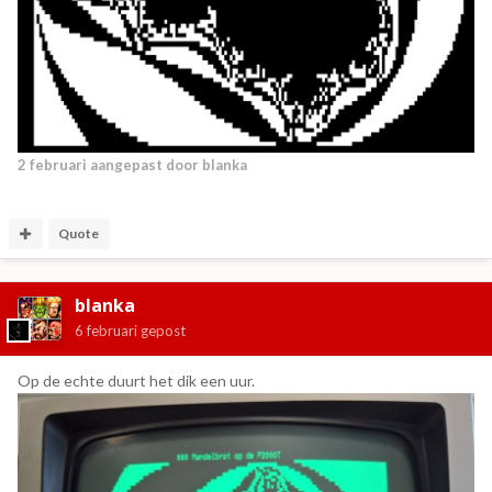
2 februari
aangepast door blanka
Quote
blanka
6 februari
gepost
Op de echte duurt het dik een uur.