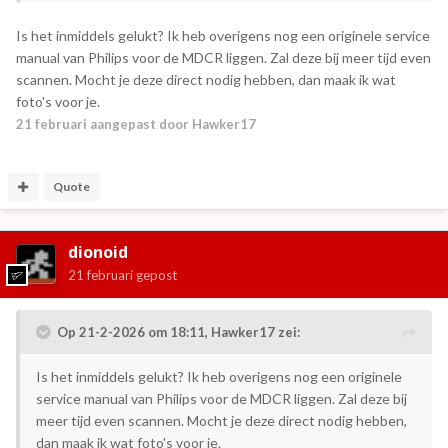
iemand nog suggesties hoe ik 'm weer tot leven kan
brengen?
Is het inmiddels gelukt? Ik heb overigens nog een originele service
Als ik naar de lees/schrijf-kop kijk onder een vergrootglas,
manual van Philips voor de MDCR liggen. Zal deze bij meer tijd even
dan zie ik wel slijtage, maar ik heb geen idee of dat de oorzaak
scannen. Mocht je deze direct nodig hebben, dan maak ik wat
is. Ik had ook bedacht om de elco's te vervangen, maar die
foto's voor je.
zien er eigenlijk nog prima uit.
21 februari
aangepast door Hawker17
Quote
dionoid
21 februari
gepost
Op 21-2-2026 om 18:11,
Hawker17
zei:
Is het inmiddels gelukt? Ik heb overigens nog een originele
service manual van Philips voor de MDCR liggen. Zal deze bij
meer tijd even scannen. Mocht je deze direct nodig hebben,
dan maak ik wat foto's voor je.