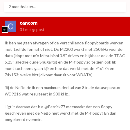
2 months later...
cancom
31 mei
gepost
Ik ben me gaan afvragen of de verschillende floppyboards werken
met 'tzelfde format of niet. De M2200 werkt met 250 kHz voor de
data (klopt met m'n Mitsubishi 3.5'' drives en blijkbaar ook de TEAC
5.25'', alledrie oude Shugarts) en de M-floppy zo te zien ook (ik
moet toch eens gaan kijken hoe dat werkt met de 74x175 en
74x153; welke bittijd komt daaruit voor WDATA).
Bij de NeBo zie ik een maximum deeltal van 8 in de dataseparator
WD9216 wat resulteert in 500 kHz...
Ligt 't daaraan dat b.v. @Patrick77 meemaakt dat een floppy
geschreven met de NeBo niet werkt met de M-floppy? En dan
omgekeerd evenmin.