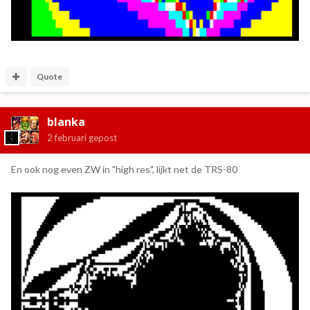
Quote
blanka
2 februari
gepost
En ook nog even ZW in "high res", lijkt net de TRS-80