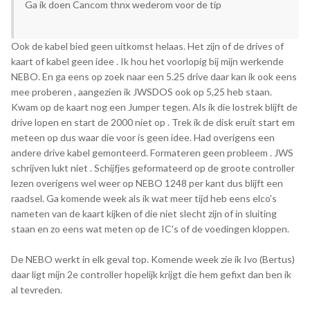
Ga ik doen Cancom thnx wederom voor de tip
Ook de kabel bied geen uitkomst helaas. Het zijn of de drives of
kaart of kabel geen idee . Ik hou het voorlopig bij mijn werkende
NEBO. En ga eens op zoek naar een 5.25 drive daar kan ik ook eens
mee proberen , aangezien ik JWSDOS ook op 5,25 heb staan.
Kwam op de kaart nog een Jumper tegen. Als ik die lostrek blijft de
drive lopen en start de 2000 niet op . Trek ik de disk eruit start em
meteen op dus waar die voor is geen idee. Had overigens een
andere drive kabel gemonteerd. Formateren geen probleem . JWS
schrijven lukt niet . Schijfjes geformateerd op de groote controller
lezen overigens wel weer op NEBO 1248 per kant dus blijft een
raadsel. Ga komende week als ik wat meer tijd heb eens elco's
nameten van de kaart kijken of die niet slecht zijn of in sluiting
staan en zo eens wat meten op de IC's of de voedingen kloppen.
De NEBO werkt in elk geval top. Komende week zie ik Ivo (Bertus)
daar ligt mijn 2e controller hopelijk krijgt die hem gefixt dan ben ik
al tevreden.