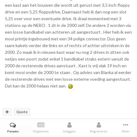
een kast aan het bouwen die wordt uit gerust met 3,5 inch floppy
drive en een 5,25 floppydrive. Daarnaast heb ik dan nog een slot
5,25 over voor een eventuele drive. Ik draai momenteel met 3
stations op de NEBO . 1 zit in de 2000 zelf. De andere 2 worden via
een losse bandkabel van achteren uit aangestuurt . Hier heb ik een
mooi printje ingebouwd met een 34 polige connector. Dus geen
raare kabels verder die links en of rechts of achter uitsteken in de
2000. Zo maak ik in nieuwe kast waar nu nog 2 drives in zitten ook
netjes een poort zodat enkel 1 bandkabel straks extern vanuit de
2000 de resterende drives aanstuurt . Kast is vrij vlak 19 inch en
komt mooi onder de 2000 te staan . Op advies van Blanka al eerder
de resterende drives met een losse externe voeding aangestuurt.
Dat kan de 2000 helaas niet aan.
Quote
4 weeks later...
Forums
Ongelezen
Inloggen
Registreren
Meer