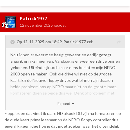
Patrick1977
12 november 2025
gepost
Op 12-11-2025 om 18:49,
Patrick1977
zei:
Nou ik ben er weer mee bezig geweest en eerlijk gezegt
snap ik er niks meer van. Vandaag is er weer een drive binnen
gekomen. Uiteindelijk toch maar eens besloten mijn NEBO
2000 open te maken. Ook die drive wil niet op de groote
kaart. En de Nieuwe floppy drives wat binnen zijn draaien
beide probleemloos op NEBO maar niet op de groote kaart.
Formateren doen ze beide dus wel. Denk of probleem met
kabel of kaart ! Weet het even niet
🤣
Expand
Floppies en dat vindt ik raare HD alsook DD zijn na formateren op
de oude kaart prima leesbaar op de NEBO floppy controller dus
eigenlijk geen idee hoe je dat moet zoeken waar het uiteindelijk