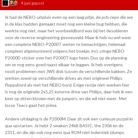
4 juni
gepost
Ik had de NEBO-uitpluis even op een laag pitje, de pcb-repo die we
in de klas hadden gemaakt moet nog een kleine bug hebben, die
werkte nog niet, maar het voorbeeldbord was bij het desolderen
voor de reverse-engineering gesneuveld. Maar ik heb nu wel weer
een complete NEBO-P2000T weten te bemachtigen, helemaal
compleet afgemonteerd volgens het boekje, incl. cringe NEBO
P2000D sticker over het P2000T logo heen. Dus op de planning
om ze nog eens goed naast elkaar te leggen. Ik heb overigens
nooit problemen met JWS disk tussen de verschillende bakken. Ze
werken zowel op verschillende drives als met origineel Philips
floppybord als met het NEBO bord. Enige restje niet-werken hier
is nog de originele 2x5,25 externe drive van Philips, daar heb ik een
keer op zitten klooien met de jumpers, en die wil niet meer. Met
losse Teacs gaat het prima.
Andere uitdaging is de P2000M. Daar zit ook een curieuze puzzel in
qua opstarten. Je hebt 2 smaken 24kB BASIC, the 2306 en de
2311, en die zijn ook nog eens qua ROM niet indentiek (dumps