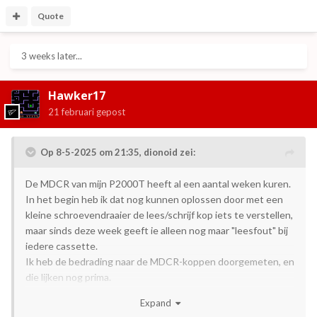
Quote
3 weeks later...
Hawker17
21 februari
gepost
Op 8-5-2025 om 21:35,
dionoid
zei:
De MDCR van mijn P2000T heeft al een aantal weken kuren.
In het begin heb ik dat nog kunnen oplossen door met een
kleine schroevendraaier de lees/schrijf kop iets te verstellen,
maar sinds deze week geeft ie alleen nog maar "leesfout" bij
iedere cassette.
Ik heb de bedrading naar de MDCR-koppen doorgemeten, en
die lijken nog prima.
Expand
Is deze MDCR aan het einde van z'n levensduur? Of heeft er