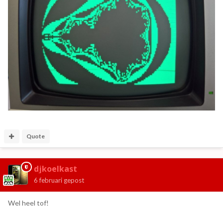
Quote
djkoelkast
6 februari
gepost
Wel heel tof!