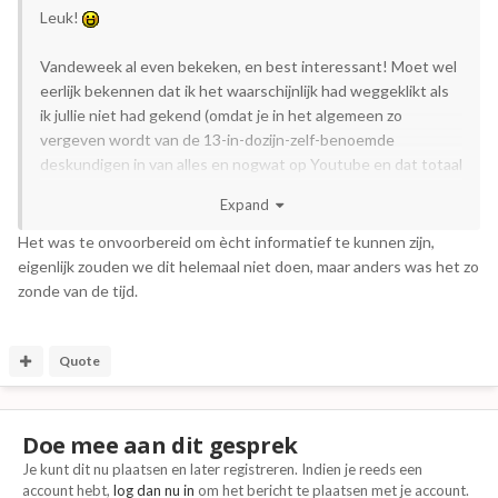
Leuk!
Vandeweek al even bekeken, en best interessant! Moet wel
eerlijk bekennen dat ik het waarschijnlijk had weggeklikt als
ik jullie niet had gekend (omdat je in het algemeen zo
vergeven wordt van de 13-in-dozijn-zelf-benoemde
deskundigen in van alles en nogwat op Youtube en dat totaal
niet meer te filteren is)
Expand
Het was te onvoorbereid om ècht informatief te kunnen zijn,
eigenlijk zouden we dit helemaal niet doen, maar anders was het zo
zonde van de tijd.
Quote
Doe mee aan dit gesprek
Je kunt dit nu plaatsen en later registreren. Indien je reeds een
account hebt,
log dan nu in
om het bericht te plaatsen met je account.