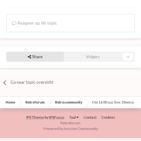
Reageer op dit topic
Share
Volgers
0
Ga naar topic overzicht
Home
Retroforum
Retrocommunity
Om 16:00 uur live: 35mm proje
IPS Theme
by
IPSFocus
Taal
Contact
Cookies
Retroforum
Powered by Invision Community