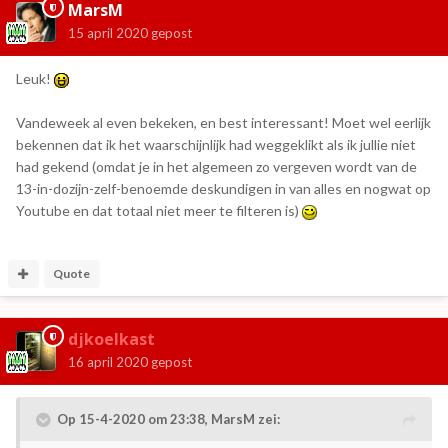
MarsM
15 april 2020
gepost
Leuk!
Vandeweek al even bekeken, en best interessant! Moet wel eerlijk
bekennen dat ik het waarschijnlijk had weggeklikt als ik jullie niet
had gekend (omdat je in het algemeen zo vergeven wordt van de
13-in-dozijn-zelf-benoemde deskundigen in van alles en nogwat op
Youtube en dat totaal niet meer te filteren is)
Quote
djkoelkast
16 april 2020
gepost
Op 15-4-2020 om 23:38,
MarsM
zei: