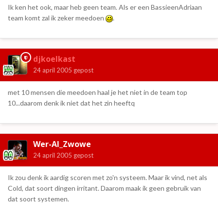
Ik ken het ook, maar heb geen team. Als er een BassieenAdriaan
team komt zal ik zeker meedoen
.
djkoelkast
24 april 2005
gepost
met 10 mensen die meedoen haal je het niet in de team top
10...daarom denk ik niet dat het zin heeftq
Wer-Al_Zwowe
24 april 2005
gepost
Ik zou denk ik aardig scoren met zo'n systeem. Maar ik vind, net als
Cold, dat soort dingen irritant. Daarom maak ik geen gebruik van
dat soort systemen.