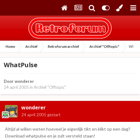
Home
Archief
Retroforum archief
Archief "Offtopic"
WhatP
WhatPulse
Door
wonderer
24 april 2005
in
Archief "Offtopic"
wonderer
24 april 2005
gestart
Altijd al willen weten hoeveel je eigenlijk tikt en klikt op een dag?
Download whatpulse en je zult versteld staan!