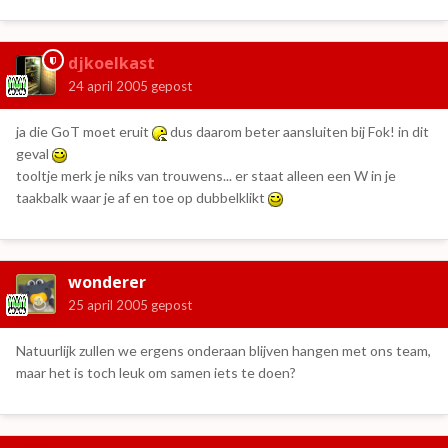
djkoelkast
24 april 2005
gepost
ja die GoT moet eruit
dus daarom beter aansluiten bij Fok! in dit
geval
tooltje merk je niks van trouwens... er staat alleen een W in je
taakbalk waar je af en toe op dubbelklikt
wonderer
25 april 2005
gepost
Natuurlijk zullen we ergens onderaan blijven hangen met ons team,
maar het is toch leuk om samen iets te doen?