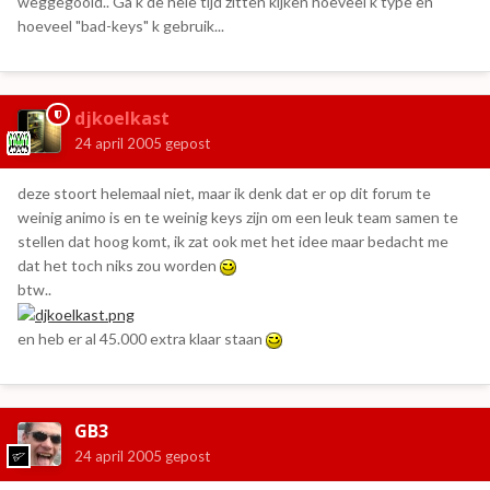
weggegooid.. Ga k de hele tijd zitten kijken hoeveel k type en
hoeveel "bad-keys" k gebruik...
djkoelkast
24 april 2005
gepost
deze stoort helemaal niet, maar ik denk dat er op dit forum te
weinig animo is en te weinig keys zijn om een leuk team samen te
stellen dat hoog komt, ik zat ook met het idee maar bedacht me
dat het toch niks zou worden
btw..
en heb er al 45.000 extra klaar staan
GB3
24 april 2005
gepost