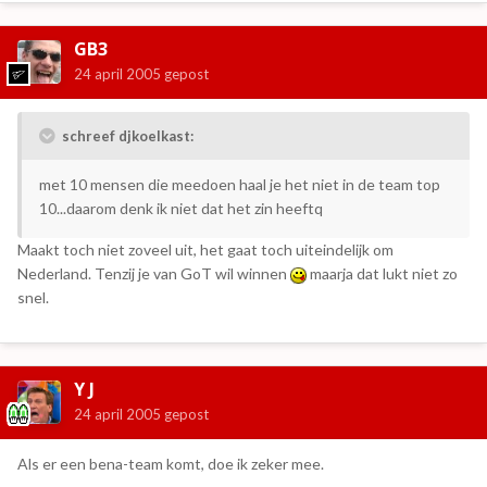
GB3
24 april 2005
gepost
schreef djkoelkast:
met 10 mensen die meedoen haal je het niet in de team top
10...daarom denk ik niet dat het zin heeftq
Maakt toch niet zoveel uit, het gaat toch uiteindelijk om
Nederland. Tenzij je van GoT wil winnen
maarja dat lukt niet zo
snel.
Y J
24 april 2005
gepost
Als er een bena-team komt, doe ik zeker mee.