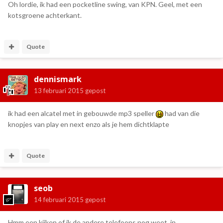
Oh lordie, ik had een pocketline swing, van KPN. Geel, met een
kotsgroene achterkant.
Quote
dennismark
13 februari 2015
gepost
ik had een alcatel met in gebouwde mp3 speller
had van die
knopjes van play en next enzo als je hem dichtklapte
Quote
seob
14 februari 2015
gepost
Hmm een kijken of ik de andere telefoons nog weet, in