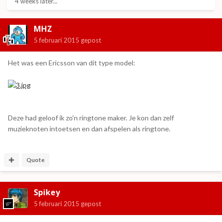
4 weeks later...
MHZ
5 februari 2015
gepost
Het was een Ericsson van dit type model:
Deze had geloof ik zo'n ringtone maker. Je kon dan zelf
muzieknoten intoetsen en dan afspelen als ringtone.
Quote
Spikey
5 februari 2015
gepost