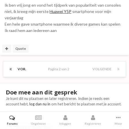
Ik ben vrij jong en vond het tijdperk van populariteit van consoles
niet, ik kreeg mijn eerste
Huawei Y5P
smartphone voor mijn
verjaardag
Een hele gave smartphone waarmee ik diverse games kan spelen
Ik raad hem aan iedereen aan
Quote
VOR.
Pagina 2 van 2
VOLGENDE
Doe mee aan dit gesprek
Je kunt dit nu plaatsen en later registreren. Indien je reeds een
account hebt,
log dan nu in
om het bericht te plaatsen met je account.
Forums
Ongelezen
Inloggen
Registreren
Meer
Reageer op dit topic