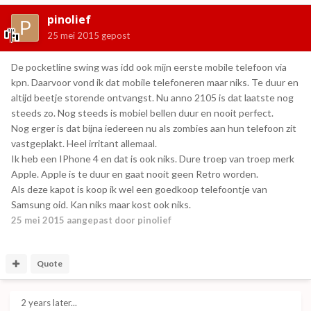
pinolief
25 mei 2015
gepost
De pocketline swing was idd ook mijn eerste mobile telefoon via
kpn. Daarvoor vond ik dat mobile telefoneren maar niks. Te duur en
altijd beetje storende ontvangst. Nu anno 2105 is dat laatste nog
steeds zo. Nog steeds is mobiel bellen duur en nooit perfect.
Nog erger is dat bijna iedereen nu als zombies aan hun telefoon zit
vastgeplakt. Heel irritant allemaal.
Ik heb een IPhone 4 en dat is ook niks. Dure troep van troep merk
Apple. Apple is te duur en gaat nooit geen Retro worden.
Als deze kapot is koop ik wel een goedkoop telefoontje van
Samsung oid. Kan niks maar kost ook niks.
25 mei 2015
aangepast door pinolief
Quote
2 years later...