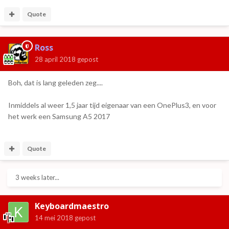
Quote
Ross
28 april 2018
gepost
Van de tweede naar de derde telefoon mede overgestapt
Boh, dat is lang geleden zeg....
vanwege de behoefte aan een smartphone, maar
voornaamste reden was toch altijd dat de voorganger niet
Inmiddels al weer 1,5 jaar tijd eigenaar van een OnePlus3, en voor
meer (fatsoenlijk) werkte.
het werk een Samsung A5 2017
Quote
3 weeks later...
Keyboardmaestro
14 mei 2018
gepost