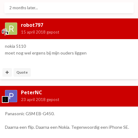
2 months later...
robot797
15 april 2018
gepost
nokia 5110
moet nog wel ergens bij mijn ouders liggen
Quote
De vierde (Samsung Galaxy S3 Neo):
PeterNC
23 april 2018
gepost
Panasonic GSM EB-G450.
Daarna een flip. Daarna een Nokia. Tegenwoordig een iPhone SE.