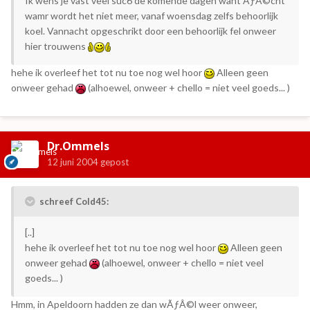
Ik wens je vast veel suc6 de komende dagen want ÃƒÂ©cht
wamr wordt het niet meer, vanaf woensdag zelfs behoorlijk
koel. Vannacht opgeschrikt door een behoorlijk fel onweer
hier trouwens
hehe ik overleef het tot nu toe nog wel hoor
Alleen geen
onweer gehad
(alhoewel, onweer + chello = niet veel goeds... )
Dr.Ommels
12 juni 2004
gepost
schreef Cold45:
[..]
hehe ik overleef het tot nu toe nog wel hoor
Alleen geen
onweer gehad
(alhoewel, onweer + chello = niet veel
goeds... )
Hmm, in Apeldoorn hadden ze dan wÃƒÂ©l weer onweer,