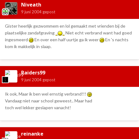
Niveath
9 juni 2004
gepost
Gister heerlijk gezwommem en lol gemaakt met vrienden bij de
plaatselijke zandafgraving
Niet echt verbrand want had goed
ingesmeerd
En over een half uurtje ga ik weer
En 's nachts
kom ik makkelijk in slaap.
Raiders99
9 juni 2004
gepost
Ik ook, Maar ik ben wel ernstig verbrand!!!
Vandaag niet naar school geweest.. Maar had
toch wel lekker geslapen vanacht!
reinanke