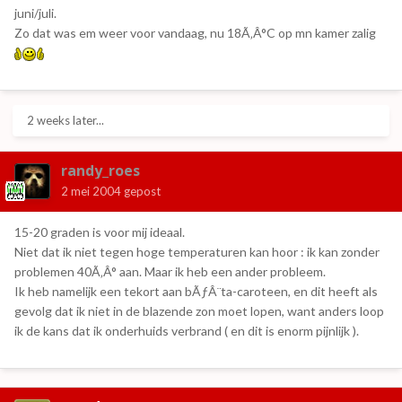
juni/juli.
Zo dat was em weer voor vandaag, nu 18Ã‚Â°C op mn kamer zalig
2 weeks later...
randy_roes
2 mei 2004
gepost
15-20 graden is voor mij ideaal.
Niet dat ik niet tegen hoge temperaturen kan hoor : ik kan zonder
problemen 40Ã‚Â° aan. Maar ik heb een ander probleem.
Ik heb namelijk een tekort aan bÃƒÂ¨ta-caroteen, en dit heeft als
gevolg dat ik niet in de blazende zon moet lopen, want anders loop
ik de kans dat ik onderhuids verbrand ( en dit is enorm pijnlijk ).