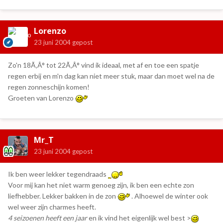
Lorenzo
23 juni 2004
gepost
Zo'n 18Ã‚Â° tot 22Ã‚Â° vind ik ideaal, met af en toe een spatje
regen erbij en m'n dag kan niet meer stuk, maar dan moet wel na de
regen zonneschijn komen!
Groeten van Lorenzo
Mr_T
23 juni 2004
gepost
Ik ben weer lekker tegendraads
Voor mij kan het niet warm genoeg zijn, ik ben een echte zon
liefhebber. Lekker bakken in de zon
. Alhoewel de winter ook
wel weer zijn charmes heeft.
4 seizoenen heeft een jaar
en ik vind het eigenlijk wel best >