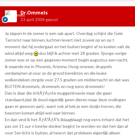
Dr.Ommels
23 april 2004
gepost
Ja slapen in de zomer is een vak apart. Overdag schijnt die Gele
Terrorist naar binnen, luchten levert niet zoveel op en op t
moment dat hij ondergaat en het buiten begint af te koelen valt de
wind altijd weg
dus blijf ik achter met 28 graden. Sjonge vorige
zomer was er op een gegeven moment begin augustus een nacht,
ik waande me in Phoenix, Arizona. Hoog onweer, druppels
verdampten al voor ze de grond bereikten en die leuke
wolkendeken zorgde voor 27.5 graden om middernacht en dat was
BUITEN drommels, drommels en nog eens drommels!
Dan is daar die irritÃƒÂ¡nte muggeninvasie maar die gaan
standaard plat (ik dood eigenlijk geen dieren maar deze ondingen
gaan er gewoon aan) , want ook al heb je een dozijn horren, die
beesten komen altijd wel naar binnen.
En dan vind ik het ÃƒÂ³ÃƒÂ³k (klaagklaag) nog eens irritant dat het
pas om 11 uur n beetje donker begint te worden en dat het dan al
voor 5en licht is buiten, al heerst dat probleem eigenlijk alleen