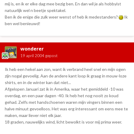
mij is, en ik er elke dag mee bezig ben. En dan wil je als hobbyist
natuurlijk wel n beetje spektakel.
Ben ik de enige die zulk weer wenst of heb ik medestanders?
Ik
ben wel benieuwd!
wonderer
19 april 2004
gepost
Ik heb een hekel aan zon, want ik verbrand heel snel en mijn ogen
zijn nogal gevoelig. Aan de andere kant loop ik graag in mouw-loze
shirts, en in de winter kan dat niet...
Afgelopen Januari zat ik in Amerika, waar het gemiddeld -10 was
overdag, en een paar dagen -40. Ik heb het nog nooit zo koud
gehad. Zelfs met handschoenen waren mijn vingers binnen een
halve minuut gevoelloos. Het was erg interessant om eens mee te
maken, maar liever niet elk jaar.
18 graden, nauwelijks wind, licht bewolkt is voor mij prima weer.