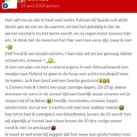
19 april 2004
gestart
Het valt me op dat in heel veel series Adriaan bij Spanje ook altijd
denkt aan de zon en de warmte, en dat het gelukkig is dat de
winter voorbij is en het lente wordt, en na regen komt zonneschijn
etc. Ik denk dat de meesten het hier wel mee eens zijn, maar ik niet
>
Zelf houd ik van koude winters, t kan niet wit en bar genoeg, lekker
schaatsen, sneeuw =
Ik ben van plan om met n vriend ergens in een februarimaand een
weekje naar Finland te gaan in de hoop een echte koudegolf mee
te maken. Ja ik ben best wel een beetje gestoord
's Zomers heb ik t liefst een paar zonnige dagen, 20-23 gr, lekker
doeweer en eens in de zoveel tijd een heerlijk zwaar onweer om je
vingers bij af te likken
Heerlijk, hoosbuien, onweer, hagel,
windstoten, kun je me 's nachts ook wel voor wakker maken
Aan hitte heb ik overigens een bloedhekel, boven de 25 wordt het
mij eigenlijk al teveel, laat staan boven de 30 dus vorige zomer
vond ik niet zo geslaagd
Ik moet er wel even bij zeggen dat het weer een grote hobby voor