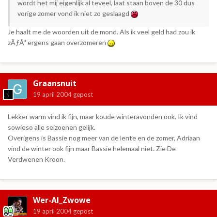
wordt het mij eigenlijk al teveel, laat staan boven de 30 dus
vorige zomer vond ik niet zo geslaagd
Je haalt me de woorden uit de mond. Als ik veel geld had zou ik
zÃƒÂ³ ergens gaan overzomeren
Graansnuit
19 april 2004
gepost
Lekker warm vind ik fijn, maar koude winteravonden ook. Ik vind
sowieso alle seizoenen gelijk.
Overigens is Bassie nog meer van de lente en de zomer, Adriaan
vind de winter ook fijn maar Bassie helemaal niet. Zie De
Verdwenen Kroon.
Wer-Al_Zwowe
19 april 2004
gepost