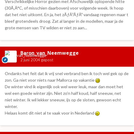
Verschrikkelijke Horror gezien met Afschuwelijk oplopende hitte
(30Ã‚Â°C, of misschien daarboven) voor volgende week. Ik hoop
dat het niet uitkomt. En ja, het zÃƒÂ³ÃƒÂº vandaag regenen maar t
bleef grotendeels droog. Zat al langer in de modellen, maar ja de
grote mensen van TV wilden er niet zo aan...
Baron_van_Neemwegge
2 juni 2004
gepost
Ondanks het feit dat ik vrij snel verbrand ben ik toch wel gek op de
zon. Ga niet voor niets naar Mallorca op vakantie
De winter vind ik eigenlijk ook wel weer leuk, maar dan moet het
wel een goede winter zijn. Niet zo'n half koud, half sneeuw, net
niet winter. Ik wil lekker sneeuw, ijs op de sloten, gewoon echt
winter.
Helaas komt dit niet al te vaak voor in Nederland