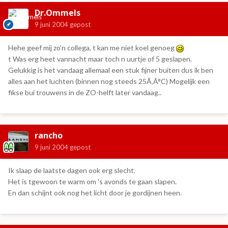
Dr.Ommels
9 juni 2004
gepost
Hehe geef mij zo'n collega, t kan me niet koel genoeg
t Was erg heet vannacht maar toch n uurtje of 5 geslapen.
Gelukkig is het vandaag allemaal een stuk fijner buiten dus ik ben
alles aan het luchten (binnen nog steeds 25Ã‚Â°C) Mogelijk een
fikse bui trouwens in de ZO-helft later vandaag..
rancho
9 juni 2004
gepost
Ik slaap de laatste dagen ook erg slecht.
Het is tgewoon te warm om 's avonds te gaan slapen.
En dan schijnt ook nog het licht door je gordijnen heen.