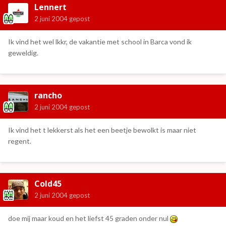
Lennert
2 juni 2004
gepost
Ik vind het wel lkkr, de vakantie met school in Barca vond ik
geweldig.
rancho
2 juni 2004
gepost
Ik vind het t lekkerst als het een beetje bewolkt is maar niet
regent.
Cold45
2 juni 2004
gepost
doe mij maar koud en het liefst 45 graden onder nul