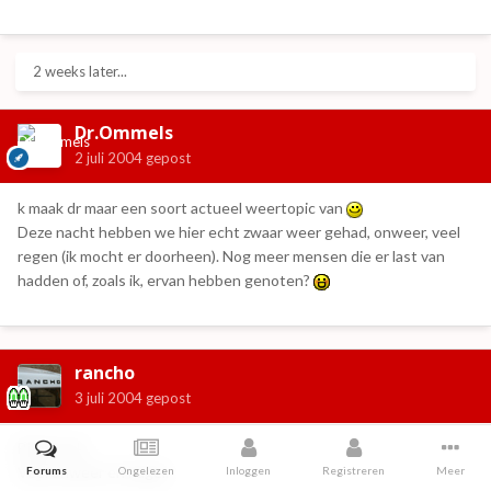
2 weeks later...
Dr.Ommels
2 juli 2004
gepost
k maak dr maar een soort actueel weertopic van
Deze nacht hebben we hier echt zwaar weer gehad, onweer, veel
regen (ik mocht er doorheen). Nog meer mensen die er last van
hadden of, zoals ik, ervan hebben genoten?
rancho
3 juli 2004
gepost
Bij mij ook.
Veel onweer en hagel.
Forums
Ongelezen
Inloggen
Registreren
Meer