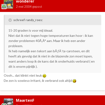
wonderer
2 mei 2004
gepost
schreef randy_roes:
15-20 graden is voor mij ideaal.
Niet dat ik niet tegen hoge temperaturen kan hoor : ik kan
zonder problemen 40Ã‚Â° aan. Maar ik heb een ander
probleem.
Ik heb namelijk een tekort aan bÃƒÂ¨ta-caroteen, en dit
heeft als gevolg dat ik niet in de blazende zon moet lopen,
want anders loop ik de kans dat ik onderhuids verbrand ( en
dit is enorm pijnlijk ).
Oooh... dat klinkt niet leuk
De zon is sowieso irritant, ik verbrand ook altijd
MaartenF