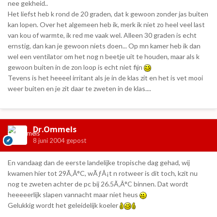
nee gekheid..
Het liefst heb k rond de 20 graden, dat k gewoon zonder jas buiten
kan lopen. Over het algemeen heb ik, merk ik niet zo heel veel last
van kou of warmte, ik red me vaak wel. Alleen 30 graden is echt
ernstig, dan kan je gewoon niets doen... Op mn kamer heb ik dan
wel een ventilator om het nog n beetje uit te houden, maar als k
gewoon buiten in de zon loop is echt niet fijn
Tevens is het heeeel irritant als je in de klas zit en het is vet mooi
weer buiten en je zit daar te zweten in de klas....
Dr.Ommels
8 juni 2004
gepost
En vandaag dan de eerste landelijke tropische dag gehad, wij
kwamen hier tot 29Ã‚Â°C, wÃƒÂ¡t n rotweer is dit toch, kzit nu
nog te zweten achter de pc bij 26.5Ã‚Â°C binnen. Dat wordt
heeeeerlijk slapen vannacht maar niet heus
Gelukkig wordt het geleidelijk koeler