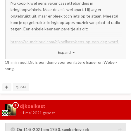
Nu koop ik wel eens vaker cassettebandjes in
kringloopwinkels. Maar deze is wel apart. Hij zag er
ongebruikt uit, maar er bleek toch iets op te staan. Meestal
kom je op gebruikte kringlooptapes muziek van plaat of radio
tegen. Een enkele keer een pareltje als dit:
https://soundcloud.com/djkoelkast/eens-op-een-dag-word-
je-wakker
Expand
Oh mijn god. Dit is een demo voor een latere Bauer en Weber-
song.
Quote
djkoelkast
11 mei 2021
gepost
Op 11-5-2021 om 17:50,
samba-boy
zei: