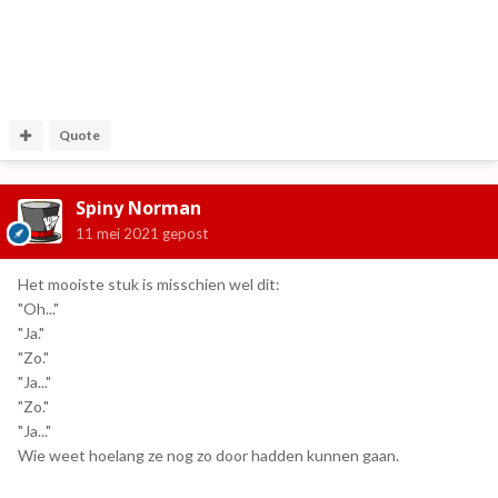
Quote
Spiny Norman
11 mei 2021
gepost
Het mooiste stuk is misschien wel dit:
"Oh..."
"Ja."
"Zo."
"Ja..."
"Zo."
"Ja..."
Wie weet hoelang ze nog zo door hadden kunnen gaan.