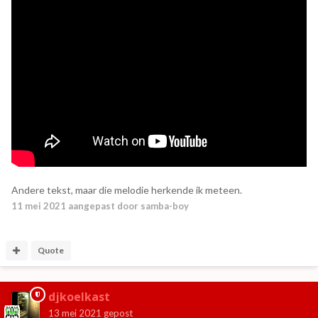
Andere tekst, maar die melodie herkende ik meteen.
11 mei 2021
aangepast door samba-boy
Quote
djkoelkast
13 mei 2021
gepost