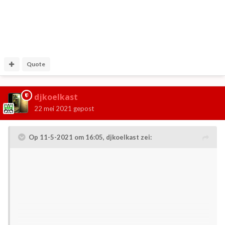
Quote
djkoelkast
22 mei 2021
gepost
Op 11-5-2021 om 16:05,
djkoelkast
zei: