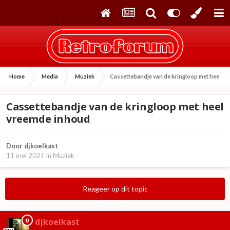
Home
Media
Muziek
Cassettebandje van de kringloop met heel v
Cassettebandje van de kringloop met heel
vreemde inhoud
Door
djkoelkast
11 mei 2021
in
Muziek
Reageer op dit topic
djkoelkast