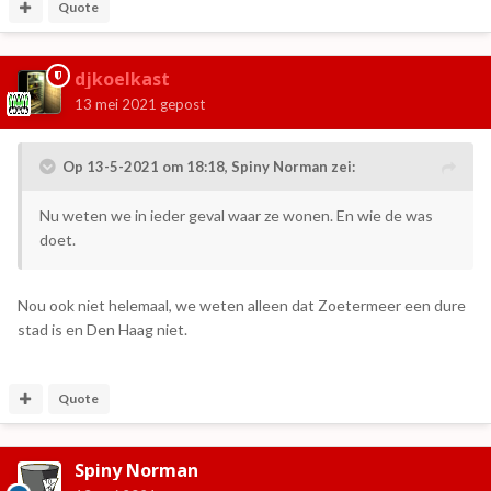
Quote
djkoelkast
13 mei 2021
gepost
Op 13-5-2021 om 18:18,
Spiny Norman
zei:
Nu weten we in ieder geval waar ze wonen. En wie de was
doet.
Nou ook niet helemaal, we weten alleen dat Zoetermeer een dure
stad is en Den Haag niet.
Quote
Spiny Norman