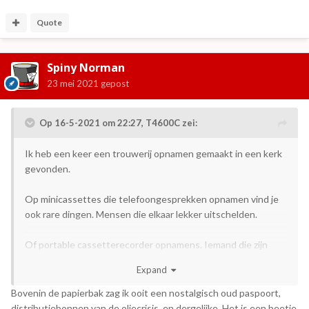
hij ‘s avonds thuis is rond een uur of 20:00 belooft hij Rita te
bellen.
Quote
Spiny Norman
23 mei 2021
gepost
Op 16-5-2021 om 22:27,
T4600C
zei:
Ik heb een keer een trouwerij opnamen gemaakt in een kerk
gevonden.
Op minicassettes die telefoongesprekken opnamen vind je
ook rare dingen. Mensen die elkaar lekker uitschelden.
Of portable cassetterecorder opnamens. Iemand die zijn
autoritjes opnam en de afslagen opnoemde.
Expand
Aparte schimmen van iemands leven ooit. Waar zouden die
Bovenin de papierbak zag ik ooit een nostalgisch oud paspoort,
personen nu zijn, en wat is hun levensverhaal? Meestal zullen
distributiebonnen van de oliecrisis, en dergelijke. Het is een beetje