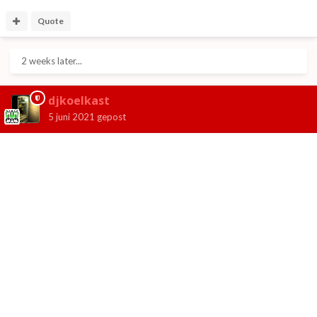
Quote
2 weeks later...
djkoelkast
5 juni 2021
gepost