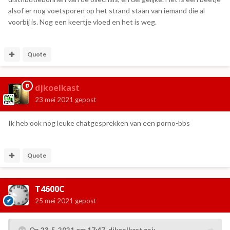
we daar nooit achter komen.
alsof er nog voetsporen op het strand staan van iemand die al
voorbij is. Nog een keertje vloed en het is weg.
Quote
djkoelkast
23 mei 2021
gepost
Ik heb ook nog leuke chatgesprekken van een porno-bbs
Quote
T4600C
25 mei 2021
gepost
Op 23-5-2021 om 17:47,
djkoelkast
zei: