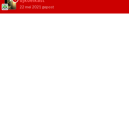
djkoelkast
22 mei 2021
gepost