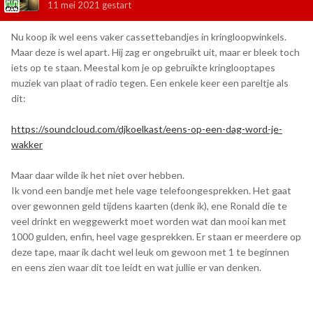
11 mei 2021
gestart
Nu koop ik wel eens vaker cassettebandjes in kringloopwinkels.
Maar deze is wel apart. Hij zag er ongebruikt uit, maar er bleek toch
iets op te staan. Meestal kom je op gebruikte kringlooptapes
muziek van plaat of radio tegen. Een enkele keer een pareltje als
dit:
https://soundcloud.com/djkoelkast/eens-op-een-dag-word-je-
wakker
Maar daar wilde ik het niet over hebben.
Ik vond een bandje met hele vage telefoongesprekken. Het gaat
over gewonnen geld tijdens kaarten (denk ik), ene Ronald die te
veel drinkt en weggewerkt moet worden wat dan mooi kan met
1000 gulden, enfin, heel vage gesprekken. Er staan er meerdere op
deze tape, maar ik dacht wel leuk om gewoon met 1 te beginnen
en eens zien waar dit toe leidt en wat jullie er van denken.