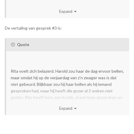
Expand
De vertaling van gesprek #3 is:
Quote
Rita voelt zich belazerd. Harold zou haar de dag ervoor bellen,
maar omdat hij op de verjaardag van z’n zwager was is dat
niet gebeurd. Blijkbaar zou hij haar bellen als hij iemand
gesproken had, maar hij heeft die gozer al 2 weken niet
gezien. Rita heeft hem, een koelie, al een keer gesproken en
hij heeft haar toen beloofd langs te komen, maar is nooit
Expand
verschenen.
Harold gaat vanmiddag met een maat naar die koelie, maar hij
heeft geen telefoon dus hij kan Rita niet meteen bellen. Als