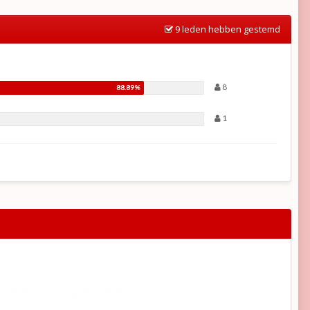
9 leden hebben gestemd
8
1