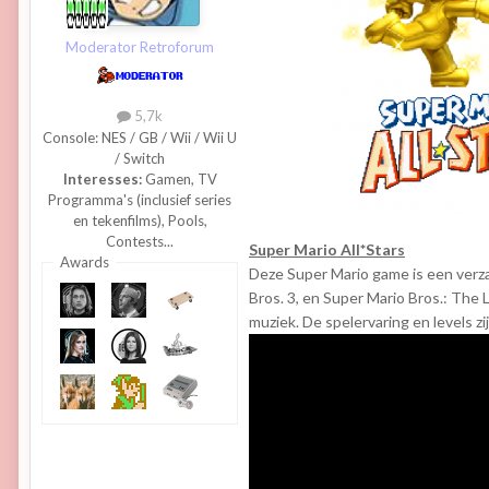
Moderator Retroforum
5,7k
Console:
NES / GB / Wii / Wii U
/ Switch
Interesses:
Gamen, TV
Programma's (inclusief series
en tekenfilms), Pools,
Contests...
Super Mario All*Stars
Awards
Deze Super Mario game is een verza
Bros. 3, en Super Mario Bros.: The 
muziek. De spelervaring en levels z