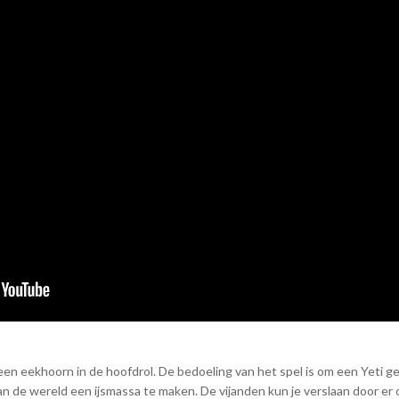
en eekhoorn in de hoofdrol. De bedoeling van het spel is om een Yeti gen
de wereld een ijsmassa te maken. De vijanden kun je verslaan door er op t