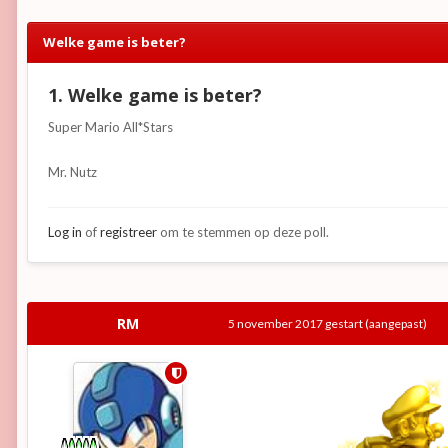
Welke game is beter?
1. Welke game is beter?
Super Mario All*Stars
Mr. Nutz
Log in
of
registreer
om te stemmen op deze poll.
RM
5 november 2017
gestart
(aangepast)