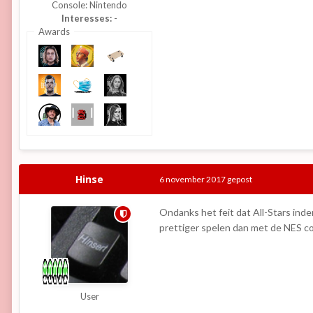
Console:
Nintendo
Interesses:
-
Awards
Hinse
6 november 2017
gepost
Ondanks het feit dat All-Stars inde
prettiger spelen dan met de NES cont
User