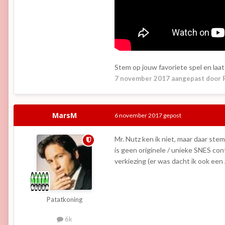
Stem op jouw favoriete spel en laat
7 november 2017
aangepast door
MarsM
6 november 2017
gepost
Mr. Nutz ken ik niet, maar daar st
is geen originele / unieke SNES con
verkiezing (er was dacht ik ook een A
Patatkoning
6k