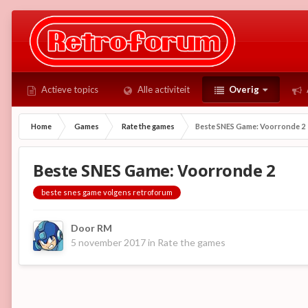
Actieve topics
Alle activiteit
Overig
Home
Games
Rate the games
Beste SNES Game: Voorronde 2
Beste SNES Game: Voorronde 2
beste snes game volgens retroforum
Door
RM
5 november 2017
in
Rate the games