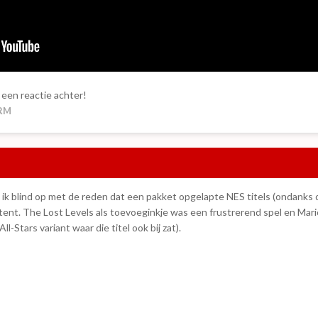
 een reactie achter!
 RM
em ik blind op met de reden dat een pakket opgelapte NES titels (ondanks
tent. The Lost Levels als toevoeginkje was een frustrerend spel en Mario 
ll-Stars variant waar die titel ook bij zat).