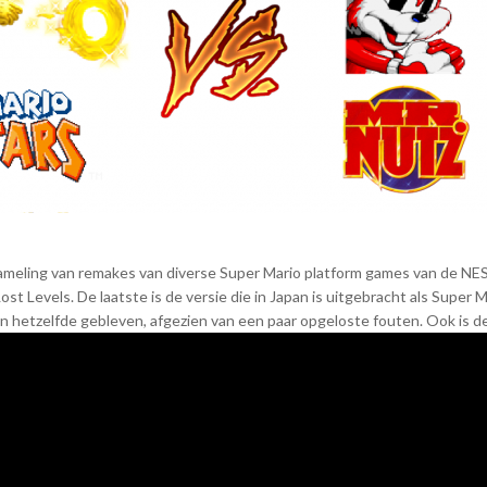
meling van remakes van diverse Super Mario platform games van de NES. 
Lost Levels. De laatste is de versie die in Japan is uitgebracht als Super
ijn hetzelfde gebleven, afgezien van een paar opgeloste fouten. Ook is 