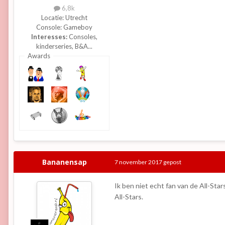
6,8k
Locatie:
Utrecht
Console:
Gameboy
Interesses:
Consoles,
kinderseries, B&A...
Awards
Bananensap
7 november 2017
gepost
Ik ben niet echt fan van de All-Stars
All-Stars.