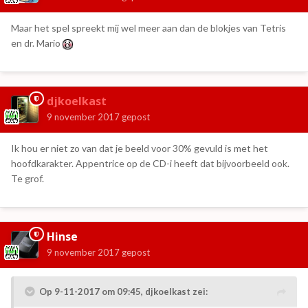
Maar het spel spreekt mij wel meer aan dan de blokjes van Tetris
en dr. Mario
djkoelkast
9 november 2017
gepost
Ik hou er niet zo van dat je beeld voor 30% gevuld is met het
hoofdkarakter. Appentrice op de CD-i heeft dat bijvoorbeeld ook.
Te grof.
Hinse
9 november 2017
gepost
Op 9-11-2017 om 09:45,
djkoelkast
zei: