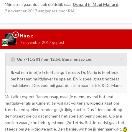
Mijn stem gaat dus ook duidelijk naar
Donald in Maui Mallard
.
7 november 2017
aangepast door RM
Hinse
7 november 2017
gepost
Op 7-11-2017 om 12:56,
Bananensap
zei:
Ik val een beetje in herhaling: Tetris & Dr. Mario is heel leuk
om hotseat multiplayer te spelen. En ik speel graag hotseat
multiplayer. Dus voor mij gaat de stem naar Tetris & Dr. Mario.
Met alle respect Bananensap, maar je noemt overal hotseat
multiplayer als argument, terwijl dat volgens
wikipedia
gaat om
turn-based spellen zonder gelijktijdige actie. Dus 1 iemand zit op
de hotseat die op dat moment het spel kan beïnvloeden. Op alle
spellen waar je nu hebt gestemd (2x Tetris, Battletoads) gaat het
steeds om gelijktijdige actie. Ben benieuwd hoe jij hier naar kijkt.