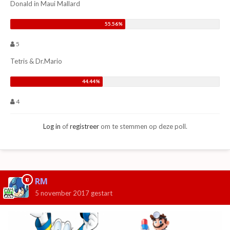
Donald in Maui Mallard
5
Tetris & Dr.Mario
4
Log in
of
registreer
om te stemmen op deze poll.
RM
5 november 2017
gestart