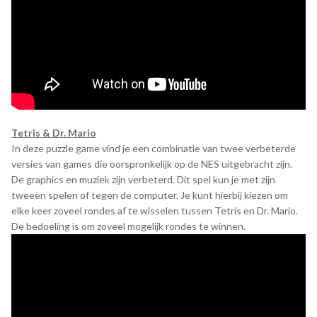
Tetris & Dr. Mario
In deze puzzle game vind je een combinatie van twee verbeterde
versies van games die oorspronkelijk op de NES uitgebracht zijn.
De graphics en muziek zijn verbeterd. Dit spel kun je met zijn
tweeën spelen of tegen de computer. Je kunt hierbij kiezen om
elke keer zoveel rondes af te wisselen tussen Tetris en Dr. Mario.
De bedoeling is om zoveel mogelijk rondes te winnen.