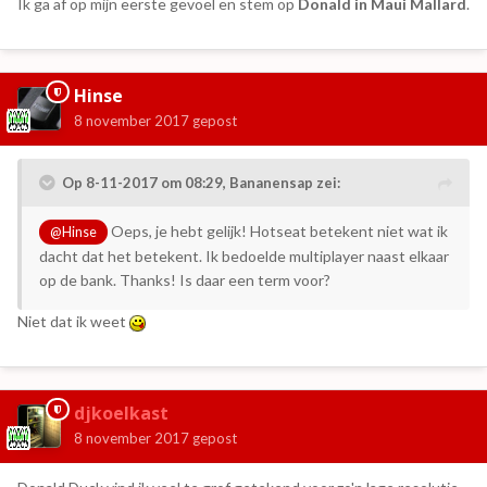
Ik ga af op mijn eerste gevoel en stem op
Donald in Maui Mallard
.
Hinse
8 november 2017
gepost
Op 8-11-2017 om 08:29,
Bananensap
zei:
Oeps, je hebt gelijk! Hotseat betekent niet wat ik
@Hinse
dacht dat het betekent. Ik bedoelde multiplayer naast elkaar
op de bank. Thanks! Is daar een term voor?
Niet dat ik weet
djkoelkast
8 november 2017
gepost