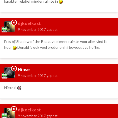
karakter relatief minder ruimte in
djkoelkast
9 november 2017
gepost
Er is bij Shadow of the Beast veel meer ruimte voor alles vind ik
hoor
Donald is ook veel breder en hij beweegt zo heftig.
Hinse
9 november 2017
gepost
Nietes!
djkoelkast
9 november 2017
gepost