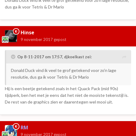
Donald Duck vind ik veel te grof getekend voor zo'n lage resolutie,
dus ga ik voor Tetris & Dr Mario
Hinse
9 november 2017
gepost
Op 8-11-2017 om 17:57,
djkoelkast
zei:
Donald Duck vind ik veel te grof getekend voor zo'n lage
resolutie, dus ga ik voor Tetris & Dr Mario
Hij is een beetje getekend zoals in het Quack Pack (mid 90s)
tijdperk, ben het met je eens dat het niet de mooiste tekenstijl is.
De rest van de graphics zien er daarentegen wel mooi uit.
RM
9 november 2017
gepost