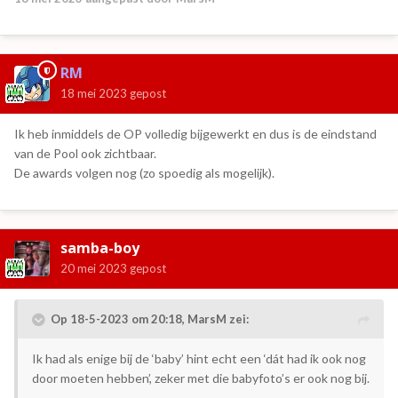
RM
18 mei 2023
gepost
Ik heb inmiddels de OP volledig bijgewerkt en dus is de eindstand
van de Pool ook zichtbaar.
De awards volgen nog (zo spoedig als mogelijk).
samba-boy
20 mei 2023
gepost
Op 18-5-2023 om 20:18,
MarsM
zei:
Ik had als enige bij de ‘baby’ hint echt een ‘dát had ik ook nog
door moeten hebben’, zeker met die babyfoto’s er ook nog bij.