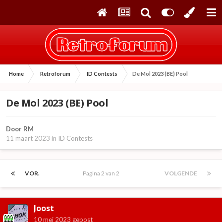
Home
Retroforum
ID Contests
De Mol 2023 (BE) Pool
De Mol 2023 (BE) Pool
Door
RM
11 maart 2023
in
ID Contests
VOR.
Pagina 2 van 2
VOLGENDE
Joost
10 mei 2023
gepost