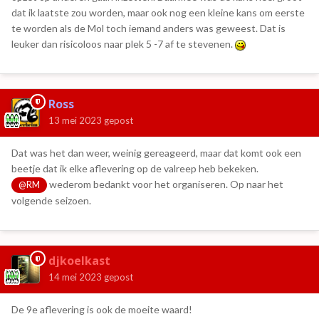
dat ik laatste zou worden, maar ook nog een kleine kans om eerste
te worden als de Mol toch iemand anders was geweest. Dat is
leuker dan risicoloos naar plek 5 -7 af te stevenen.
Ross
13 mei 2023
gepost
Dat was het dan weer, weinig gereageerd, maar dat komt ook een
beetje dat ik elke aflevering op de valreep heb bekeken.
wederom bedankt voor het organiseren. Op naar het
@RM
volgende seizoen.
djkoelkast
14 mei 2023
gepost
De 9e aflevering is ook de moeite waard!