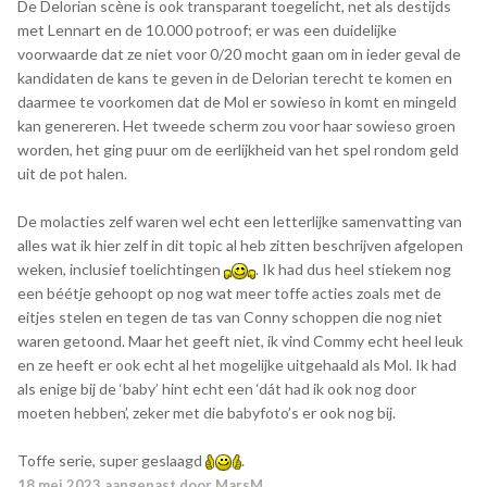
De Delorian scène is ook transparant toegelicht, net als destijds
met Lennart en de 10.000 potroof; er was een duidelijke
voorwaarde dat ze niet voor 0/20 mocht gaan om in ieder geval de
kandidaten de kans te geven in de Delorian terecht te komen en
daarmee te voorkomen dat de Mol er sowieso in komt en mingeld
kan genereren. Het tweede scherm zou voor haar sowieso groen
worden, het ging puur om de eerlijkheid van het spel rondom geld
uit de pot halen.
De molacties zelf waren wel echt een letterlijke samenvatting van
alles wat ik hier zelf in dit topic al heb zitten beschrijven afgelopen
weken, inclusief toelichtingen
. Ik had dus heel stiekem nog
een béétje gehoopt op nog wat meer toffe acties zoals met de
eitjes stelen en tegen de tas van Conny schoppen die nog niet
waren getoond. Maar het geeft niet, ik vind Commy echt heel leuk
en ze heeft er ook echt al het mogelijke uitgehaald als Mol. Ik had
als enige bij de ‘baby’ hint echt een ‘dát had ik ook nog door
moeten hebben’, zeker met die babyfoto’s er ook nog bij.
Toffe serie, super geslaagd
.
18 mei 2023
aangepast door MarsM