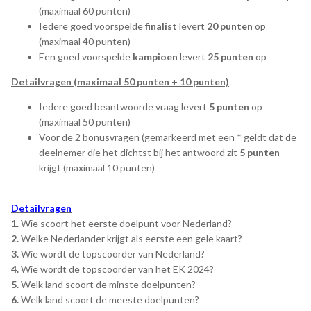
(maximaal 60 punten)
Iedere goed voorspelde
finalist
levert
20 punten
op
(maximaal 40 punten)
Een goed voorspelde
kampioen
levert
25 punten
op
Detailvragen (maximaal 50 punten + 10 punten)
Iedere goed beantwoorde vraag levert
5 punten
op
(maximaal 50 punten)
Voor de 2 bonusvragen (gemarkeerd met een * geldt dat de
deelnemer die het dichtst bij het antwoord zit
5 punten
krijgt (maximaal 10 punten)
Detailvragen
1.
Wie scoort het eerste doelpunt voor Nederland?
2.
Welke Nederlander krijgt als eerste een gele kaart?
3.
Wie wordt de topscoorder van Nederland?
4.
Wie wordt de topscoorder van het EK 2024?
5.
Welk land scoort de minste doelpunten?
6.
Welk land scoort de meeste doelpunten?