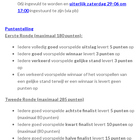
06) ingevuld te worden en
uiterlijk zaterdag 29-06 om
17:00
ingestuurd te zijn (via pb)
Puntentelling
Eerste Ronde (maximaal 180 punten):
Iedere volledig
goed
voorspelde
uitslag
levert
5 punten
op
Iedere
goed
voorspelde
winnaar
levert
3 punten
op
Iedere
verkeerd
voorspelde
gelijke stand
levert
3 punten
op
Een verkeerd voorspelde winnaar of het voorspellen van
een gelijke stand terwijl er een winnaar is levert geen
punten op
Tweede Ronde (maximaal 285 punten)
Iedere goed voorspelde
achtste finalist
levert
5 punten
op
(maximaal 80 punten)
Iedere goed voorspelde
kwart finalist
levert
10 punten
op
(maximaal (80 punten)
Iedere goed voorspelde
halve finalist
levert
15 punten
op