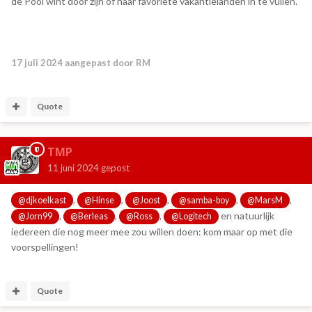
de Pool wint door zijn of haar favoriete vakantielanden in te vullen.
17 juli 2024
aangepast door RM
Quote
TMP
11 juni 2024
gepost
,
,
,
,
,
@djkoelkast
@Hinse
@Joost
@samba-boy
@MarsM
,
,
,
en natuurlijk
@Jorn99
@Berleas
@Ross
@Logitech
iedereen die nog meer mee zou willen doen: kom maar op met die
voorspellingen!
Quote