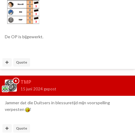
De OP is bijgewerkt.
Quote
TMP
15 juni 2024
gepost
Jammer dat die Duitsers in blessuretijd mijn voorspelling
verpesten
!
Quote