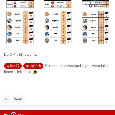
De OP is bijgewerkt.
,
; Chapeau qua voorspellingen, want jullie
@Jorn99
@Logitech
lopen al lekker uit
Quote