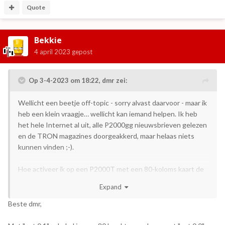
Quote
Bekkie
4 april 2023
gepost
Op 3-4-2023 om 18:22,
dmr
zei:
Wellicht een beetje off-topic - sorry alvast daarvoor - maar ik
heb een klein vraagje… wellicht kan iemand helpen. Ik heb
het hele Internet al uit, alle P2000gg nieuwsbrieven gelezen
en de TRON magazines doorgeakkerd, maar helaas niets
kunnen vinden ;-).
Hoe activeer ik op een P2000T met een 80-koloms kaart de
80 kolommen modus? OUT x,y waarschijnlijk, maar wat is dan
Expand
de “x” (en wat is de “y”)?
Beste dmr,
Alvast dank!