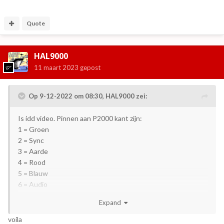
Quote
HAL9000
11 maart 2023
gepost
Op 9-12-2022 om 08:30,
HAL9000
zei:
Is idd video. Pinnen aan P2000 kant zijn:
1 = Groen
2 = Sync
3 = Aarde
4 = Rood
5 = Blauw
6 = Audio
Of dit een 'standaard' pinverdeling is weet ik niet.
Expand
Voor mijn Microvitec CUB (heeft ook een 6-polige DIN
ingang) heb ik een kabeltje moeten maken omdat daarvan
voila