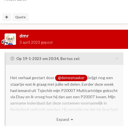
Quote
dmr
3 april 2023
gepost
Op 19-1-2023 om 20:34,
Bertus
zei:
Het verhaal gestart door
krijgt nog een
@demesmaeker
staartje wat ik graag met jullie wil delen. Eerder deze week
had iemand uit Tsjechië mijn P2000T Multicartridge gekocht
via Ebay en ik vroeg hoe hij dan aan een P2000T kwam. Mijn
aanname inderdaad dat deze systemen voornamelijk in
Nederland verkocht werden. Hij vertelde me dat hij deze had
gekocht op Ebay bij precies het item waar eerder naar
Expand
verwezen werd: de P2000T uit Oostenrijk