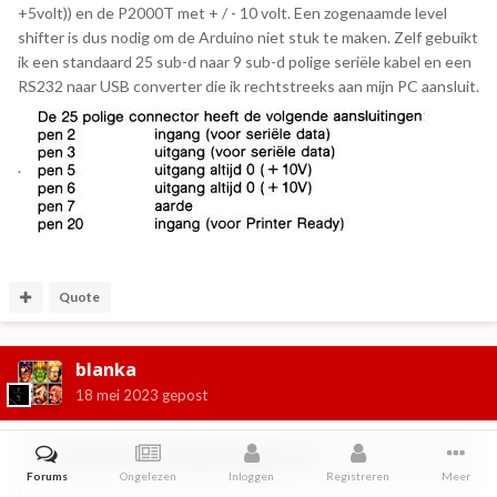
+5volt)) en de P2000T met + / - 10 volt. Een zogenaamde level
shifter is dus nodig om de Arduino niet stuk te maken. Zelf gebuikt
ik een standaard 25 sub-d naar 9 sub-d polige seriële kabel en een
RS232 naar USB converter die ik rechtstreeks aan mijn PC aansluit.
.
Quote
blanka
18 mei 2023
gepost
Op 18-5-2023 om 08:51,
Bekkie
zei:
Forums
Ongelezen
Inloggen
Registreren
Meer