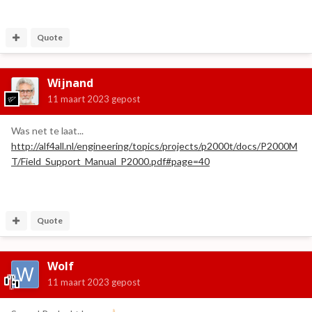
de pinverdeling weer heel anders is. Een 1-op-1 kabeltje
werkte dus niet...
Quote
Wijnand
11 maart 2023
gepost
Was net te laat...
http://alf4all.nl/engineering/topics/projects/p2000t/docs/P2000M
T/Field_Support_Manual_P2000.pdf#page=40
Quote
Wolf
11 maart 2023
gepost