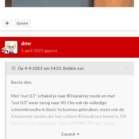
Quote
dmr
5 april 2023
gepost
Op 4-4-2023 om 14:33,
Bekkie
zei:
Beste dmr,
Met "out 0,1" schakel je naar 80 karakter mode en met
"out 0,0" weer terug naar 40. Om ook de volledige
schermbreedte in Basic te kunnen gebruiken, moet ook de
interpreter weten dat het scherm 80 karakters breed is. Dit
kan met het commando "poke &H60B0,79" met "poke
&H60B0,39" wordt de beeld scherm breedte weer 40
Expand
karakters.