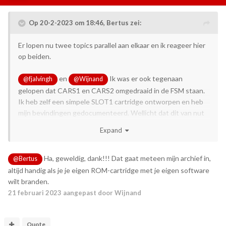
Op 20-2-2023 om 18:46,
Bertus
zei:
Er lopen nu twee topics parallel aan elkaar en ik reageer hier
op beiden.
en
Ik was er ook tegenaan
@fjalvingh
@Wijnand
gelopen dat CARS1 en CARS2 omgedraaid in de FSM staan.
Ik heb zelf een simpele SLOT1 cartridge ontworpen en heb
mijn bevindingen gedocumenteerd. Wellicht dat dit van nut
voor jullie kan zijn. Zie:
https://www.philips-
Expand
p2000t.nl/cartridges/basic-cartridge
I designed a very simple PCB that
@RetroComputer
Ha, geweldig, dank!!! Dat gaat meteen mijn archief in,
@Bertus
basically acts as an adapter between the P2000T cartridge
altijd handig als je je eigen ROM-cartridge met je eigen software
and a Arduino Leonardo. No desoldering is required and the
wilt branden.
method is fully 'non-invasive'. I extensively tested it with my
21 februari 2023
aangepast door Wijnand
own cartridges. Do you by any chance have such a Arduino
Leonardo? I am happy to ship a pre-soldered PCB to you in
exchange for a readout of the ROM (of course to be shared
Quote