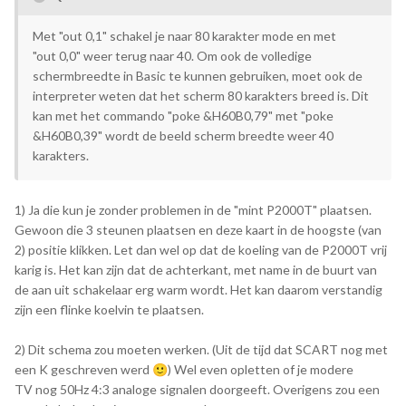
Heeft iemand een goed werkend schema daarvoor?
3) In de 11 pagina's staat inmiddels heel erg veel. Ik heb het
Met "out 0,1" schakel je naar 80 karakter mode en met
geprobeerd zorgvuldig door te lezen, maar de vraag blijft: hoe
"out 0,0" weer terug naar 40. Om ook de volledige
maak ik een kabel tussen een RX/TX poort van een Arduino
schermbreedte in Basic te kunnen gebruiken, moet ook de
Leonardo (daarmee kan ik makkelijk op de Mac met
interpreter weten dat het scherm 80 karakters breed is. Dit
Processing dumps op 1200 baud doen) en de "printerpoort"
kan met het commando "poke &H60B0,79" met "poke
op de P2000 om CAS files over te zetten.
&H60B0,39" wordt de beeld scherm breedte weer 40
karakters.
1) Ja die kun je zonder problemen in de "mint P2000T" plaatsen.
Gewoon die 3 steunen plaatsen en deze kaart in de hoogste (van
2) positie klikken. Let dan wel op dat de koeling van de P2000T vrij
karig is. Het kan zijn dat de achterkant, met name in de buurt van
de aan uit schakelaar erg warm wordt. Het kan daarom verstandig
zijn een flinke koelvin te plaatsen.
2) Dit schema zou moeten werken. (Uit de tijd dat SCART nog met
een K geschreven werd
)
Wel even opletten of je modere
🙂
TV nog 50Hz 4:3 analoge signalen doorgeeft. Overigens zou een