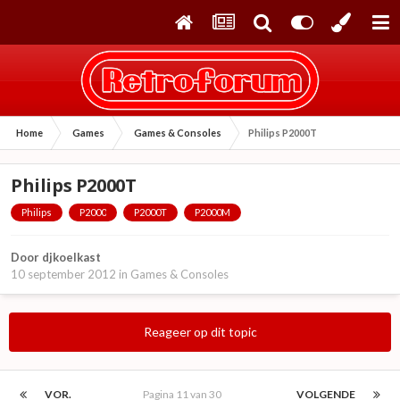
Home
Games
Games & Consoles
Philips P2000T
Philips P2000T
Philips
P2000
P2000T
P2000M
Door
djkoelkast
10 september 2012
in
Games & Consoles
Reageer op dit topic
VOR.
Pagina 11 van 30
VOLGENDE