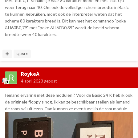
Met "out 0,1" schakel je naar 80 karakter mode en met "out 0,0"
weer terug naar 40. Om ook de volledige schermbreedte in Basic
te kunnen gebruiken, moet ook de interpreter weten dat het
scherm 80 karakters breed is. Dit kan met het commando "poke
&H60B0,79" met "poke &H60B0,39" wordt de beeld scherm
breedte weer 40 karakters.
Quote
RoykeA
4 april 2023
gepost
Iemand ervaring met deze modulen ? Voor de Basic 24 K heb ik ook
de originele floppy's nog. Ik kan ze beschikbaar stellen als iemand
de roms wil uitlezen. Dan kunnen ze eventueel in de rom module.