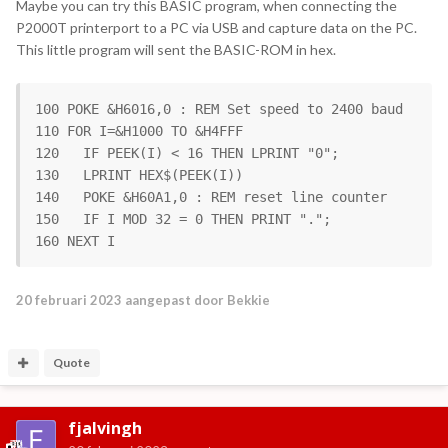
Maybe you can try this BASIC program, when connecting the
P2000T printerport to a PC via USB and capture data on the PC.
This little program will sent the BASIC-ROM in hex.
100 POKE &H6016,0 : REM Set speed to 2400 baud

110 FOR I=&H1000 TO &H4FFF

120   IF PEEK(I) < 16 THEN LPRINT "0";

130   LPRINT HEX$(PEEK(I))

140   POKE &H60A1,0 : REM reset line counter

150   IF I MOD 32 = 0 THEN PRINT ".";

160 NEXT I
20 februari 2023
aangepast door Bekkie
Quote
fjalvingh