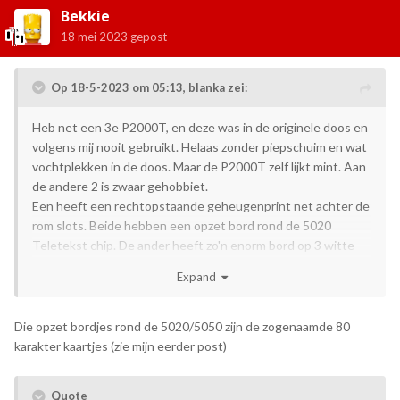
Bekkie
18 mei 2023
gepost
Op 18-5-2023 om 05:13,
blanka
zei:
Heb net een 3e P2000T, en deze was in de originele doos en
volgens mij nooit gebruikt. Helaas zonder piepschuim en wat
vochtplekken in de doos. Maar de P2000T zelf lijkt mint. Aan
de andere 2 is zwaar gehobbiet.
Een heeft een rechtopstaande geheugenprint net achter de
rom slots. Beide hebben een opzet bord rond de 5020
Teletekst chip. De ander heeft zo'n enorm bord op 3 witte
plastic montageblokken waar ook een floppy-port op zit.
Expand
Ik heb een paar vragen
1) Ik wil aan die mint P2000 zo weinig mogelijk verbouwen,
maar zou je het bord op de foto daar zo in kunnen plaatsen
Die opzet bordjes rond de 5020/5050 zijn de zogenaamde 80
voor extra RAM?
karakter kaartjes (zie mijn eerder post)
2) Ik heb een keer vanuit de P2000GG nieuwsbrieven een
SCART RGB kabel proberen te maken, maar die werkte niet.
Quote