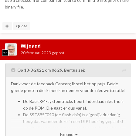
use a checksum or comparison tool to confirm the integrity of the
binary file.
Quote
Wijnand
20 februari 2023
gepost
Op 10-8-2021 om 06:29,
Bertus
zei:
Dank voor de feedback Cancon; ik stel het op prijs. Beide
goede punten die ik mee kan nemen voor de nieuwe iteratie!
De Basic-24-systemtracks hoort inderdaad niet thuis
op de ROM. Die gaat er dus vanaf.
De SST39SF040 (de flash chip) is eigenlijk dusdanig
hoog dat wanneer deze in een DIP housing geplaatst
wordt hij aan beide kanten van de printplaat te hoog
zou zijn. Nu is het inderdaad zo dat de achterzijde
Expand