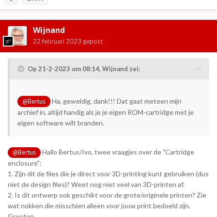
with everyone).
Wijnand
By the way: I am in the process of also putting all the
required resources for this adapter board in my Github
22 februari 2023
gepost
repository and documenting upon this as well, but that is
work in progress (and unfortunately I have little free time as
Op 21-2-2023 om 08:14,
Wijnand
zei:
it is at the moment), but it is also upcoming.
Ha, geweldig, dank!!! Dat gaat meteen mijn
@Bertus
archief in, altijd handig als je je eigen ROM-cartridge met je
eigen software wilt branden.
Hallo Bertus/Ivo, twee vraagjes over de "Cartridge
@Bertus
enclosure":
1. Zijn dit de files die je direct voor 3D-printing kunt gebruiken (dus
niet de design files)? Weet nog niet veel van 3D-printen af.
2. Is dit ontwerp ook geschikt voor de grote/originele printen? Zie
wat nokken die misschien alleen voor jouw print bedoeld zijn.
Groeten...