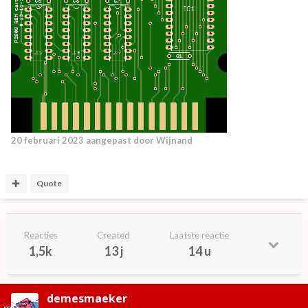
20 februari 2023
aangepast door Wijnand
Quote
Reacties
Created
Laatste reactie
1,5k
13 j
14 u
demesmaeker