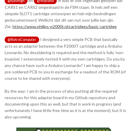
en
Ik was er ook tegenaan gelopen dat
@fjalvingh
@Wijnand
CARS1 en CARS2 omgedraaid in de FSM staan. Ik heb zelf een
simpele SLOT1 cartridge ontworpen en heb mijn bevindingen
gedocumenteerd. Wellicht dat dit van nut voor jullie kan zijn.
Zie:
https://www.philips-p2000t.nl/cartridges/basic-cartridge
I designed a very simple PCB that basically
@RetroComputer
acts as an adapter between the P2000T cartridge and a Arduino
Leonardo. No desoldering is required and the method is fully 'non-
invasive'. I extensively tested it with my own cartridges. Do you by
any chance have such a Arduino Leonardo? I am happy to ship a
pre-soldered PCB to you in exchange for a readout of the ROM (of
course to be shared with everyone).
By the way: I am in the process of also putting all the required
resources for this adapter board in my Github repository and
documenting upon this as well, but that is work in progress (and
unfortunately I have little free time as it is at the moment), but it is
also upcoming.