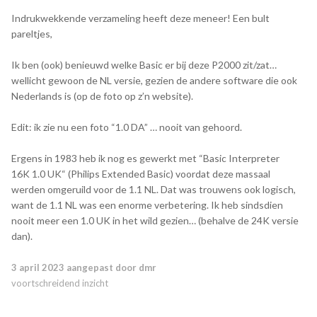
(
https://www.ebay.com/itm/275579436355
). Hij heeft deze
P2000T inmiddels in goede orde ontvangen en hij komt in
Indrukwekkende verzameling heeft deze meneer! Een bult
een retrocomputer exhibitie terecht in Žatec
pareltjes,
(
https://www.retrocomputer.cz/
). Hij vertelde me dat hij erg
dankbaar gebruik heeft kunnen maken van de RS232/USB en
Ik ben (ook) benieuwd welke Basic er bij deze P2000 zit/zat…
de Github pagina van
en het BAS2CAS
@dionoid
wellicht gewoon de NL versie, gezien de andere software die ook
programma van
. Lijkt me het mooiste
Nederlands is (op de foto op z’n website).
@demesmaeker
compliment om te zien dat jullie ontwikkelingen door andere
mensen gebruikt worden om daar iets moois van te maken!
Edit: ik zie nu een foto “1.0 DA” … nooit van gehoord.
🙂
Ergens in 1983 heb ik nog es gewerkt met “Basic Interpreter
16K 1.0 UK“ (Philips Extended Basic) voordat deze massaal
werden omgeruild voor de 1.1 NL. Dat was trouwens ook logisch,
want de 1.1 NL was een enorme verbetering. Ik heb sindsdien
nooit meer een 1.0 UK in het wild gezien… (behalve de 24K versie
dan).
3 april 2023
aangepast door dmr
voortschreidend inzicht