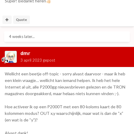
Super! Bedankt heren
👍🏻
Quote
4 weeks later...
dmr
3 april 2023
gepost
Wellicht een beetje off-topic - sorry alvast daarvoor - maar ik heb
een klein vraagje… wellicht kan iemand helpen. Ik heb het hele
Internet al uit, alle P2000gg nieuwsbrieven gelezen en de TRON
magazines doorgeakkerd, maar helaas niets kunnen vinden ;-).
Hoe activeer ik op een P2000T met een 80-koloms kaart de 80
kolommen modus? OUT x,y waarschijnlijk, maar wat is dan de “x”
(en wat is de “y”)?
Alvast dank!