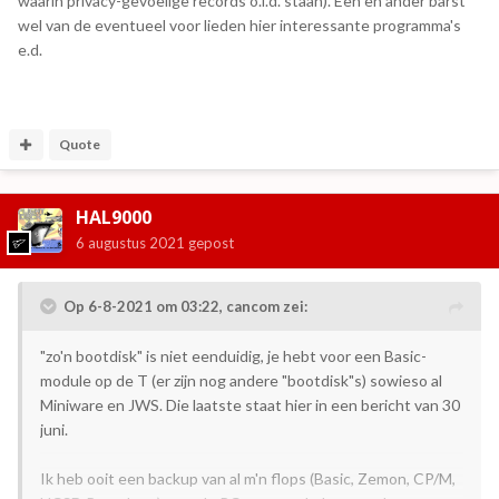
waarin privacy-gevoelige records o.i.d. staan). Een en ander barst
wel van de eventueel voor lieden hier interessante programma's
e.d.
Quote
HAL9000
6 augustus 2021
gepost
Op 6-8-2021 om 03:22,
cancom
zei:
"zo'n bootdisk" is niet eenduidig, je hebt voor een Basic-
module op de T (er zijn nog andere "bootdisk"s) sowieso al
Miniware en JWS. Die laatste staat hier in een bericht van 30
juni.
Ik heb ooit een backup van al m'n flops (Basic, Zemon, CP/M,