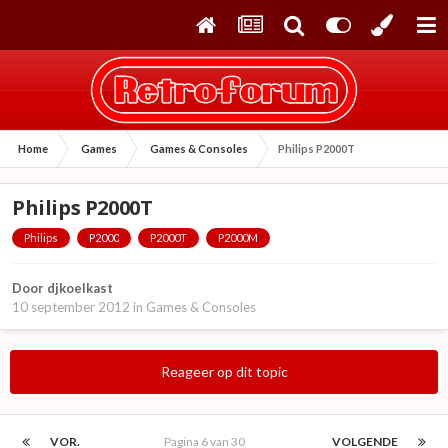
Home
Games
Games & Consoles
Philips P2000T
Philips P2000T
Philips
P2000
P2000T
P2000M
Door
djkoelkast
10 september 2012
in
Games & Consoles
Reageer op dit topic
VOR.
Pagina 6 van 30
VOLGENDE