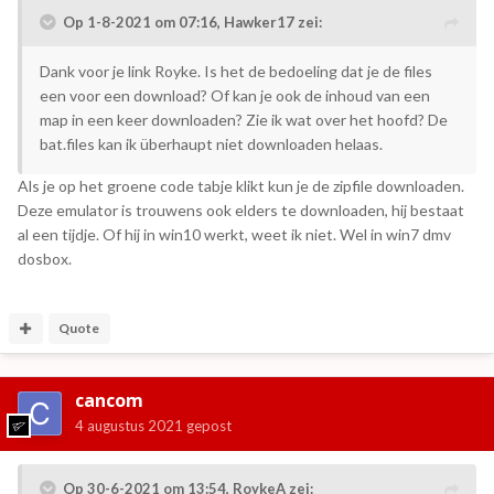
Op 1-8-2021 om 07:16,
Hawker17
zei:
Dank voor je link Royke. Is het de bedoeling dat je de files
een voor een download? Of kan je ook de inhoud van een
map in een keer downloaden? Zie ik wat over het hoofd? De
bat.files kan ik überhaupt niet downloaden helaas.
Als je op het groene code tabje klikt kun je de zipfile downloaden.
Deze emulator is trouwens ook elders te downloaden, hij bestaat
al een tijdje. Of hij in win10 werkt, weet ik niet. Wel in win7 dmv
dosbox.
Quote
cancom
4 augustus 2021
gepost
Op 30-6-2021 om 13:54,
RoykeA
zei: