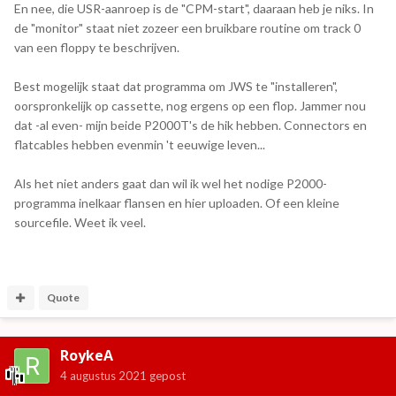
En nee, die USR-aanroep is de "CPM-start", daaraan heb je niks. In
de "monitor" staat niet zozeer een bruikbare routine om track 0
van een floppy te beschrijven.
Best mogelijk staat dat programma om JWS te "installeren",
oorspronkelijk op cassette, nog ergens op een flop. Jammer nou
dat -al even- mijn beide P2000T's de hik hebben. Connectors en
flatcables hebben evenmin 't eeuwige leven...
Als het niet anders gaat dan wil ik wel het nodige P2000-
programma inelkaar flansen en hier uploaden. Of een kleine
sourcefile. Weet ik veel.
Quote
RoykeA
4 augustus 2021
gepost