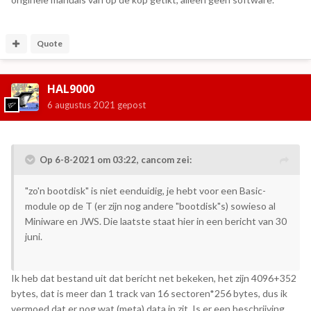
Quote
HAL9000
6 augustus 2021
gepost
Op 6-8-2021 om 03:22,
cancom
zei:
"zo'n bootdisk" is niet eenduidig, je hebt voor een Basic-
module op de T (er zijn nog andere "bootdisk"s) sowieso al
Miniware en JWS. Die laatste staat hier in een bericht van 30
juni.
Ik heb dat bestand uit dat bericht net bekeken, het zijn 4096+352
bytes, dat is meer dan 1 track van 16 sectoren*256 bytes, dus ik
vermoed dat er nog wat (meta) data in zit. Is er een beschrijving