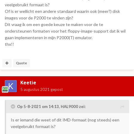
veelgebruikt formaat is?
Of is er wellicht een andere standaard waarin ook (meer?) disk
images voor de P2000 te vinden zijn?
Dit vraag ik om een goede keuze te maken voor de te
ondersteunen formaten voor het floppy-image-support dat ik wil
gaan implementeren in mijn P2000(T) emulator.
thx!!
Quote
Keetie
5 augustus 2021
gepost
Op 5-8-2021 om 14:13,
HAL9000
zei:
Is er iemand die weet of dit IMD-formaat (nog steeds) een
veelgebruikt formaat is?