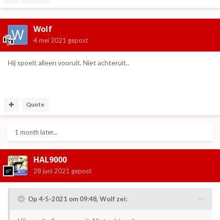
Wolf
4 mei 2021
gepost
Hij spoelt alleen vooruit. Niet achteruit..
Quote
1 month later...
HAL9000
28 juni 2021
gepost
Op 4-5-2021 om 09:48,
Wolf
zei: