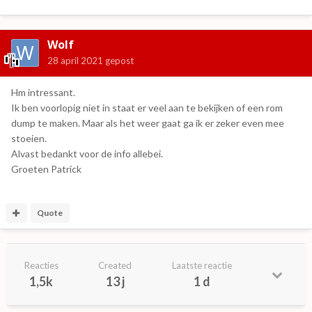
Wolf
28 april 2021
gepost
Hm intressant.
Ik ben voorlopig niet in staat er veel aan te bekijken of een rom
dump te maken. Maar als het weer gaat ga ik er zeker even mee
stoeien.
Alvast bedankt voor de info allebei.
Groeten Patrick
Quote
Reacties
Created
Laatste reactie
1,5k
13 j
1 d