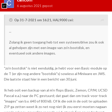
6 augustus 2021
gepost
Op 31-7-2021 om 16:21,
HAL9000
zei:
...
Zolang ik geen toegang heb tot een systeem/drive zou ik ook
al geholpen zijn met een image van zo'n bootdisk, en
eventueel ook andere images.
"zo'n bootdisk" is niet eenduidig, je hebt voor een Basic-module op
de T (er zijn nog andere "bootdisk"s) sowieso al Miniware en JWS.
Die laatste staat hier in een bericht van 30 juni.
Ik heb ooit een backup van al m'n flops (Basic, Zemon, CP/M, UCSD
Pascal e.a.) naar de PC gestuurd; dat gaat dan om track-voor-track
"images" van b.v. 640 of 800 kB. Of ik die ook in de ooit te uploaden
ZIP ga zetten weet ik zo net nog niet (ik zou eerst moeten nagaan