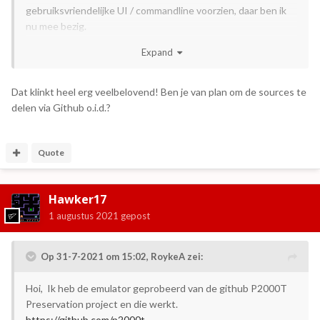
gebruiksvriendelijke UI / commandline voorzien, daar ben ik
nu mee bezig.
Ik heb ook interesse om een keer een floppydrive, systeem
Expand
met interface en een bootflop te lenen zodat ik ook de
floppy emulatie kan implementeren.
Dat klinkt heel erg veelbelovend! Ben je van plan om de sources te
Zolang ik geen toegang heb tot een systeem/drive zou ik ook
delen via Github o.i.d.?
al geholpen zijn met een image van zo'n bootdisk, en
eventueel ook andere images.
Weet iemand of die ergens te vinden zijn?
Quote
Zijn de floppen voor een P2000M/C gelijk aan die voor een
P2000T?
Hawker17
1 augustus 2021
gepost
Op 31-7-2021 om 15:02,
RoykeA
zei:
Hoi, Ik heb de emulator geprobeerd van de github P2000T
Preservation project en die werkt.
https://github.com/p2000t