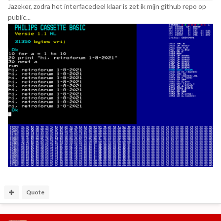
Jazeker, zodra het interfacedeel klaar is zet ik mijn github repo op
public...
Quote