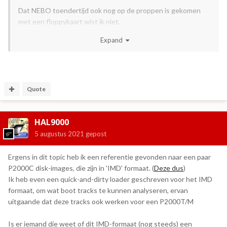
Dat NEBO toendertijd ook nog op de proppen is gekomen
met een floppykaart wist ik niet.
En nee, die USR-aanroep is de "CPM-start", daaraan heb je
Expand
niks. In de "monitor" staat niet zozeer een bruikbare routine
om track 0 van een floppy te beschrijven.
Best mogelijk staat dat programma om JWS te "installeren",
oorspronkelijk op cassette, nog ergens op een flop. Jammer
Quote
nou dat -al even- mijn beide P2000T's de hik hebben.
Connectors en flatcables hebben evenmin 't eeuwige
HAL9000
leven...
5 augustus 2021
gepost
Als het niet anders gaat dan wil ik wel het nodige P2000-
programma inelkaar flansen en hier uploaden. Of een kleine
Ergens in dit topic heb ik een referentie gevonden naar een paar
sourcefile. Weet ik veel.
P2000C disk-images, die zijn in 'IMD' formaat. (
Deze dus
)
Ik heb even een quick-and-dirty loader geschreven voor het IMD
formaat, om wat boot tracks te kunnen analyseren, ervan
uitgaande dat deze tracks ook werken voor een P2000T/M
Is er iemand die weet of dit IMD-formaat (nog steeds) een