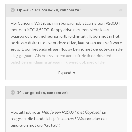
Op 4-8-2021 om 04:20,
cancom
zei:
Hoi Cancom, Wat ik op mijn bureau heb staan is een P2000T
met een NEC 3,5" DD floppy drive met een Nebo kaart
waarop ook nog geheugen uitbreiding zit . Ik ben niet in het
bezit van disketttes voor deze drive, laat staan met software
erop. Door het gebrek aan floppy ben ik met de gotek aan de
slag gegaan. Als het systeem aansluit zie ik de driveled
oplichten en daarna uitgaan. Ik weet ook niet of de
floppydrive nog wel werkt of niet. Ik weet niet of het
Expand
mogelijk is om een jws disk te creeren welke met de gotek
werkt. Een ander pad is om te kijken of ik ergens wat
werkende floppy kan verkrijgen. Maar zoals je zegt om jws op
14 uur geleden, cancom zei:
track0 te krijgen is niet eenvoudig. Bedankt voor je
terugkoppeling.
Hoe zit het nou?
Heb je een P2000T met floppies?
En
reageert die handel als je 'm aanzet? Waarom dan dat
emuleren met die "Gotek"?