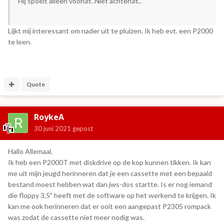
Hij spoelt alleen vooruit. Niet achteruit..
Lijkt mij interessant om nader uit te pluizen. Ik heb evt. een P2000
te leen.
Quote
RoykeA
30 juni 2021
gepost
Hallo Allemaal,
Ik heb een P2000T met diskdrive op de kop kunnen tikken. Ik kan
me uit mijn jeugd herinneren dat je een cassette met een bepaald
bestand moest hebben wat dan jws-dos startte. Is er nog iemand
die floppy 3,5" heeft met de software op het werkend te krijgen. Ik
kan me ook herinneren dat er ooit een aangepast P2305 rompack
was zodat de cassette niet meer nodig was.