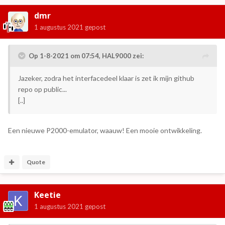
dmr
1 augustus 2021
gepost
Op 1-8-2021 om 07:54,
HAL9000
zei:
Jazeker, zodra het interfacedeel klaar is zet ik mijn github
repo op public...
[..]
Een nieuwe P2000-emulator, waauw! Een mooie ontwikkeling.
Quote
Keetie
1 augustus 2021
gepost