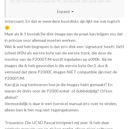
UCSD Pascal e.a.) naar de PC gestuurd; dat gaat dan om
track-voor-track "images" van b.v. 640 of 800 kB. Of ik die ook
Expand
in de ooit te uploaden ZIP ga zetten weet ik zo net nog niet
(ik zou eerst moeten nagaan waarin privacy-gevoelige
Interssant. En dat er meerdere bootdisks zijn lijkt me ook logisch
records o.i.d. staan). Een en ander barst wel van de
.
🙂
eventueel voor lieden hier interessante programma's e.d.
Maar als ik 1 bootab1le disk-image aan de praat kan krijgen zou dat
in princpe voor allemaal moeten werken.
Wat ik wel heb begrepen is dat zo'n disk een 'signature' heeft: 0xf3
(ofwel 0f3h) als eerste byte van de eerste track, die door de
monitor van de P2000T/M wordt ingeladen op e000h . Bij de
images die ik heb gevonden is die eerste byte 0xc3, dus ik
vermoed dat deze P2000C images NIET compatible zijn met de
P2000T/M.
Kan jij je nog herinneren hoe je die images hebt gemaakt? En
waren de disks voor de P2000 enkel- of dubbelzijdig? Of kon
allebei?
Vermoedelijk is daar in een (service) manual iets over te vinden,
alleen ben ik het nog niet tegengekomen.
Trouwens: Die UCSD Pascal intrigeert mij zeer. Ik heb daar
originele manuals van op de kop getikt, alleen geen software.