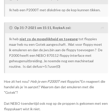
Ik heb een P2000T met diskdrive op de kop kunnen tikken.
Op 31-7-2021 om 15:11,
RoykeA
zei:
Ik heb
niet zo de mogelijkheid en toegang
tot floppies
maar heb nu een Gotek aangeschaft . Wat voor floppy moet
ik emuleren en dan de jws.bin aan de floppy toevoegen ? De
P2000 heeft een NEBO 870112 floppy interface met
geheugenuitbreiding. Je noemde nog een machinetaal
routine. Is dat defusr=5:?user(0)
Hoe zit het nou?
Heb je een P2000T met floppies?
En reageert die
handel als je 'm aanzet? Waarom dan dat emuleren met die
"Gotek"?
Dat NEBO toendertijd ook nog op de proppen is gekomen met een
floppykaart wist ik niet.