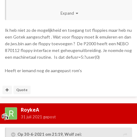
Expand
JWS.bin
4 kB · 4 downloads
Ik heb niet zo de mogelijkheid en toegang tot floppies maar heb nu
een Gotek aangeschaft . Wat voor floppy moet ik emuleren en dan
Dat moet met een machinetaalroutine; ik bedoel op de
de jws.bin aan de floppy toevoegen ? De P2000 heeft een NEBO
P2000. Daarvan kan ik je voorzien zodat je het werkend krijgt
870112 floppy interface met geheugenuitbreiding. Je noemde nog
(na de transfer van het BIN-bestandje).
een machinetaal routine. Is dat defusr=5:?user(0)
Weet je welke floppykaart erin hangt?
Heeft er iemand nog de aangepast rom's
Quote
RoykeA
31 juli 2021
gepost
Op 30-6-2021 om 21:19,
Wolf
zei: