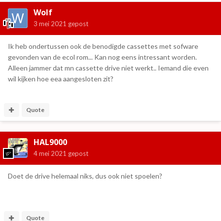
Wolf
3 mei 2021
gepost
Ik heb ondertussen ook de benodigde cassettes met sofware
gevonden van de ecol rom... Kan nog eens intressant worden.
Alleen jammer dat mn cassette drive niet werkt.. Iemand die even
wil kijken hoe eea aangesloten zit?
Quote
HAL9000
4 mei 2021
gepost
Doet de drive helemaal niks, dus ook niet spoelen?
Quote