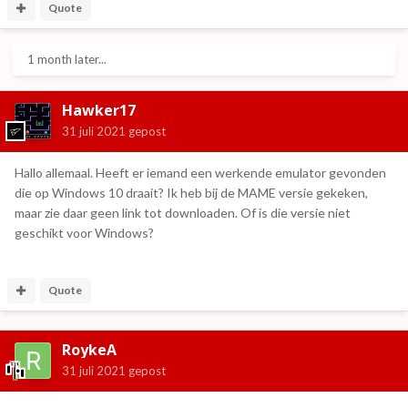
Quote
1 month later...
Hawker17
31 juli 2021
gepost
Hallo allemaal. Heeft er iemand een werkende emulator gevonden
die op Windows 10 draait? Ik heb bij de MAME versie gekeken,
maar zie daar geen link tot downloaden. Of is die versie niet
geschikt voor Windows?
Quote
RoykeA
31 juli 2021
gepost