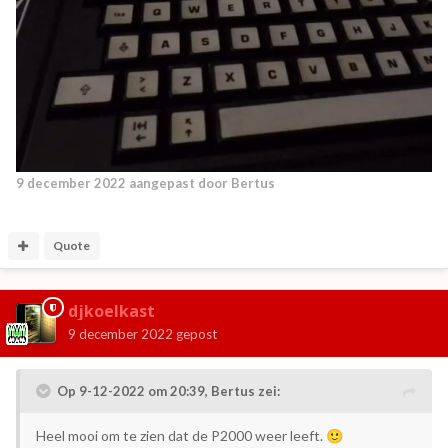
9 december 2022
aangepast door Bertus
Quote
djkoelkast
9 december 2022
gepost
Op 9-12-2022 om 20:39,
Bertus
zei:
Heel mooi om te zien dat de P2000 weer leeft.
🙂