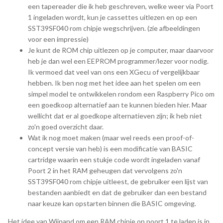
een tapereader die ik heb geschreven, welke weer via Poort
1 ingeladen wordt, kun je cassettes uitlezen en op een
SST39SF040 rom chipje wegschrijven. (zie afbeeldingen
voor een impressie)
Je kunt de ROM chip uitlezen op je computer, maar daarvoor
heb je dan wel een EEPROM programmer/lezer voor nodig.
Ik vermoed dat veel van ons een XGecu of vergelijkbaar
hebben. Ik ben nog met het idee aan het spelen om een
simpel model te ontwikkelen rondom een Raspberry Pico om
een goedkoop alternatief aan te kunnen bieden hier. Maar
wellicht dat er al goedkope alternatieven zijn; ik heb niet
zo'n goed overzicht daar.
Wat ik nog moet maken (maar wel reeds een proof-of-
concept versie van heb) is een modificatie van BASIC
cartridge waarin een stukje code wordt ingeladen vanaf
Poort 2 in het RAM geheugen dat vervolgens zo'n
SST39SF040 rom chipje uitleest, de gebruiker een lijst van
bestanden aanbiedt en dat de gebruiker dan een bestand
naar keuze kan opstarten binnen die BASIC omgeving.
Het idee van Wijnand om een RAM chipje op poort 1 te laden is in