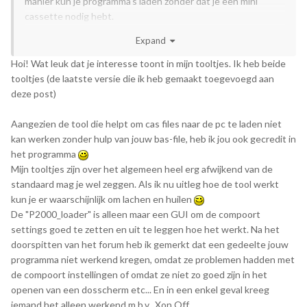
manier kun je programma's laden zonder dat je een mini
cassette nodig hebt.
Expand
Ik beheer trouwens github.com/p2000t, dus je kunt een pull-
request sturen als je iets wilt toevoegen. Voor tools gaat
Hoi! Wat leuk dat je interesse toont in mijn tooltjes. Ik heb beide
mijn voorkeur uit naar command-line scripts (bijv. in Python),
tooltjes (de laatste versie die ik heb gemaakt toegevoegd aan
zodat het werkt op iedere computer (Windows, Linux, Mac)
deze post)
en eenvoudig te onderhouden is voor de toekomst.
Aangezien de tool die helpt om cas files naar de pc te laden niet
groet,
kan werken zonder hulp van jouw bas-file, heb ik jou ook gecredit in
Dion
het programma
Mijn tooltjes zijn over het algemeen heel erg afwijkend van de
standaard mag je wel zeggen. Als ik nu uitleg hoe de tool werkt
kun je er waarschijnlijk om lachen en huilen
De "P2000_loader" is alleen maar een GUI om de compoort
settings goed te zetten en uit te leggen hoe het werkt. Na het
doorspitten van het forum heb ik gemerkt dat een gedeelte jouw
programma niet werkend kregen, omdat ze problemen hadden met
de compoort instellingen of omdat ze niet zo goed zijn in het
openen van een dosscherm etc... En in een enkel geval kreeg
iemand het alleen werkend m.b.v. Xon Off