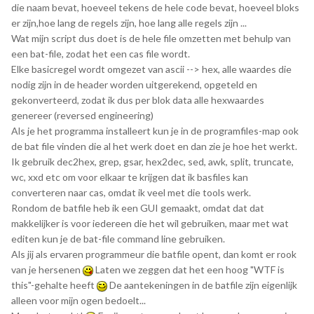
die naam bevat, hoeveel tekens de hele code bevat, hoeveel bloks
er zijn,hoe lang de regels zijn, hoe lang alle regels zijn ...
Wat mijn script dus doet is de hele file omzetten met behulp van
een bat-file, zodat het een cas file wordt.
Elke basicregel wordt omgezet van ascii --> hex, alle waardes die
nodig zijn in de header worden uitgerekend, opgeteld en
gekonverteerd, zodat ik dus per blok data alle hexwaardes
genereer (reversed engineering)
Als je het programma installeert kun je in de programfiles-map ook
de bat file vinden die al het werk doet en dan zie je hoe het werkt.
Ik gebruik dec2hex, grep, gsar, hex2dec, sed, awk, split, truncate,
wc, xxd etc om voor elkaar te krijgen dat ik basfiles kan
converteren naar cas, omdat ik veel met die tools werk.
Rondom de batfile heb ik een GUI gemaakt, omdat dat dat
makkelijker is voor iedereen die het wil gebruiken, maar met wat
editen kun je de bat-file command line gebruiken.
Als jij als ervaren programmeur die batfile opent, dan komt er rook
van je hersenen
Laten we zeggen dat het een hoog "WTF is
this"-gehalte heeft
De aantekeningen in de batfile zijn eigenlijk
alleen voor mijn ogen bedoelt...