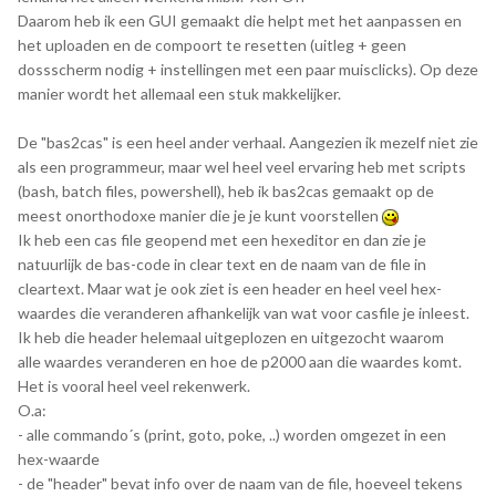
Daarom heb ik een GUI gemaakt die helpt met het aanpassen en
het uploaden en de compoort te resetten (uitleg + geen
dossscherm nodig + instellingen met een paar muisclicks). Op deze
manier wordt het allemaal een stuk makkelijker.
De "bas2cas" is een heel ander verhaal. Aangezien ik mezelf niet zie
als een programmeur, maar wel heel veel ervaring heb met scripts
(bash, batch files, powershell), heb ik bas2cas gemaakt op de
meest onorthodoxe manier die je je kunt voorstellen
Ik heb een cas file geopend met een hexeditor en dan zie je
natuurlijk de bas-code in clear text en de naam van de file in
cleartext. Maar wat je ook ziet is een header en heel veel hex-
waardes die veranderen afhankelijk van wat voor casfile je inleest.
Ik heb die header helemaal uitgeplozen en uitgezocht waarom
alle waardes veranderen en hoe de p2000 aan die waardes komt.
Het is vooral heel veel rekenwerk.
O.a:
- alle commando´s (print, goto, poke, ..) worden omgezet in een
hex-waarde
- de "header" bevat info over de naam van de file, hoeveel tekens