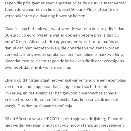
tegen die prijs gaat er geen apparaat bij ze de deur uit, maar eerder
tegen de vraagprijs van (in dit geval) 50 euro. Plus natuurlijk de
verzendkosten die daar nog bovenop komen.
Maar ik snap het ook wel, want weet je wat een betere prijs is dan
50 euro? 35 euro. Weet je wat er ook een betere prijs is dan 35
euro? 0 euro. Als er actief(!) opgeroepen wordt tot donaties en
dan, al dan niet met afspraken, die donaties vervolgens worden
verkocht, is er gewoon sprake van een heel slimme marktwerking.
Maar dat men zo slecht tegen de kritiek kan die ik daar vervolgens
over geef, dat vind ik wel erg jammer.
Elders op dit forum staat het verhaal van iemand die een exemplaar
van een of ander apparaat had aangeschaft via het zelfde
'museum', en dat exemplaar had gewoon onverwachte schade.
Enkele toetsen defect en/of beschadigd, krassen als ik me niet
vergis. Dus dat 'bruikbaar maken', tsja...
35 (of 50) euro voor de P2000 is het topje van de ijsberg. Er wordt
niet verder gekeken omdat dat voor jouw standpunt niet relevant