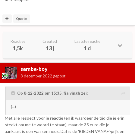
Quote
Reacties
Created
Laatste reactie
1,5k
13 j
1 d
samba-boy
8 december 2022
gepost
Op 8-12-2022 om 15:35,
fjalvingh
zei:
(...)
Met alle respect voor je reactie (en ik waardeer de tijd die je erin
steekt om me te woord te staan), maar de 35 euro die je
aankaart is een wassen neus. Dat is de 'BIEDEN VANAF'-prijs en