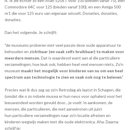
is. Ik zie echter zo een Atari 520ST voor 100 (bieden vanaf 75), een
Commodore 64C voor 125 (bieden vanaf 100), en een Amiga 500
nr1 die voor 125 euro van eigenaar wisselt. Donaties, donaties,
donaties.
Dan het volgende. Je schrijft:
"de museums proberen met veel passie deze oude apparatuur te
behouden en
zichtbaar (en vaak zelfs bruikbaar) te maken voor
meerdere mensen.
Dat is waardevol want aan al die particuliere
verzamelingen, hoe leuk ook, hebben heel veel mensen niets. Zo'n
museum
maakt het mogelijk voor kinderen van nu om een heel
spectrum aan technologie te zien en vaak ook nog te beleven
."
Precies wat ik dus zag op zo'n Retrodag als laatst in Schagen, die
(omdat die o zo nobele musea er hun neus voor ophalen) voor het
leeuwendeel worden gevuld door... je voelt 'm aankomen, de
mensen, die particulieren, die met aanwinsten uit juist
hun particuliere verzamelingen naar zo'n locatie afreizen en
kinderen wegwijs maken met die oude elektronica. Aha. Daarna
schrijf je: