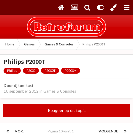
Home
Games
Games & Consoles
Philips P2000T
Philips P2000T
Philips
P2000
P2000T
P2000M
Door
djkoelkast
10 september 2012
in
Games & Consoles
Reageer op dit topic
VOR.
Pagina 10 van 31
VOLGENDE