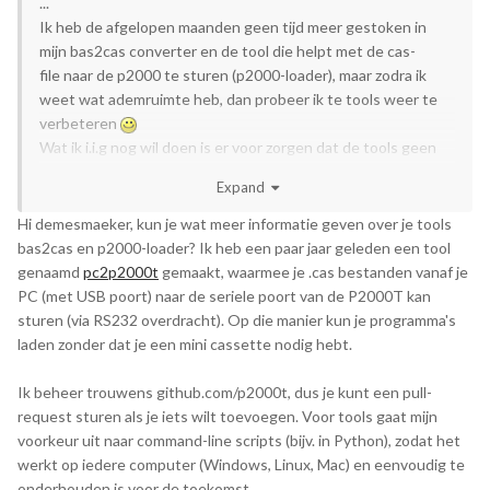
...
Ik heb de afgelopen maanden geen tijd meer gestoken in
mijn bas2cas converter en de tool die helpt met de cas-
file naar de p2000 te sturen (p2000-loader), maar zodra ik
weet wat ademruimte heb, dan probeer ik te tools weer te
verbeteren
Wat ik i.i.g nog wil doen is er voor zorgen dat de tools geen
.Net installatie nodig hebben en dat alle .Net runtimes
Expand
ingebakken zitten in de exe-file. Dat maakt het allemaal
gebruiksvriendelijker. Ik wil graag dat het werkt op alle
Hi demesmaeker, kun je wat meer informatie geven over je tools
Windows 10/11 computers.
bas2cas en p2000-loader? Ik heb een paar jaar geleden een tool
Weet er iemand wie mijn tools kan toevoegen aan
genaamd
pc2p2000t
gemaakt, waarmee je .cas bestanden vanaf je
github.com/p2000t ? Ik wil graag dat deze niet verloren gaan.
PC (met USB poort) naar de seriele poort van de P2000T kan
...
sturen (via RS232 overdracht). Op die manier kun je programma's
laden zonder dat je een mini cassette nodig hebt.
Ik beheer trouwens github.com/p2000t, dus je kunt een pull-
request sturen als je iets wilt toevoegen. Voor tools gaat mijn
voorkeur uit naar command-line scripts (bijv. in Python), zodat het
werkt op iedere computer (Windows, Linux, Mac) en eenvoudig te
onderhouden is voor de toekomst.