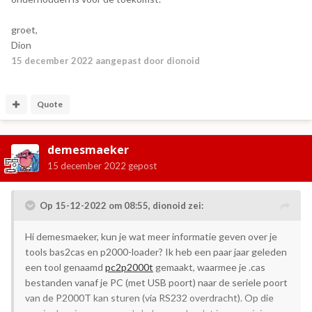
groet,
Dion
15 december 2022
aangepast door dionoid
Quote
demesmaeker
15 december 2022
gepost
Op 15-12-2022 om 08:55,
dionoid
zei:
Hi demesmaeker, kun je wat meer informatie geven over je
tools bas2cas en p2000-loader? Ik heb een paar jaar geleden
een tool genaamd
pc2p2000t
gemaakt, waarmee je .cas
bestanden vanaf je PC (met USB poort) naar de seriele poort
van de P2000T kan sturen (via RS232 overdracht). Op die