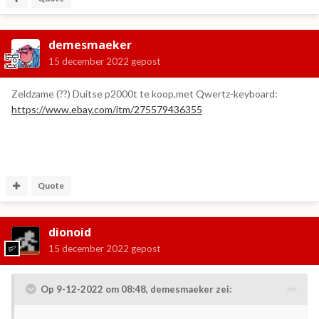
demesmaeker
15 december 2022
gepost
Zeldzame (??) Duitse p2000t te koop,met Qwertz-keyboard:
https://www.ebay.com/itm/275579436355
Quote
dionoid
15 december 2022
gepost
Op 9-12-2022 om 08:48,
demesmaeker
zei: