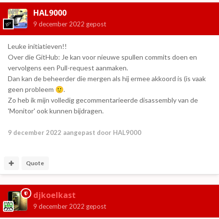
HAL9000
9 december 2022
gepost
Leuke initiatieven!!
Over die GitHub: Je kan voor nieuwe spullen commits doen en
vervolgens een Pull-request aanmaken.
Dan kan de beheerder die mergen als hij ermee akkoord is (is vaak
geen probleem
.
🙂
Zo heb ik mijn volledig gecommentarieerde disassembly van de
'Monitor' ook kunnen bijdragen.
9 december 2022
aangepast door HAL9000
Quote
djkoelkast
9 december 2022
gepost