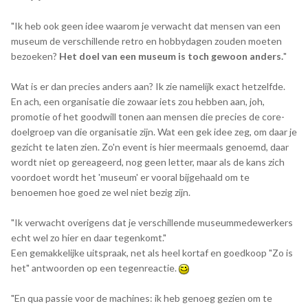
"Ik heb ook geen idee waarom je verwacht dat mensen van een
museum de verschillende retro en hobbydagen zouden moeten
bezoeken?
Het doel van een museum is toch gewoon anders.
"
Wat is er dan precies anders aan? Ik zie namelijk exact hetzelfde.
En ach, een organisatie die zowaar iets zou hebben aan, joh,
promotie of het goodwill tonen aan mensen die precies de core-
doelgroep van die organisatie zijn. Wat een gek idee zeg, om daar je
gezicht te laten zien. Zo'n event is hier meermaals genoemd, daar
wordt niet op gereageerd, nog geen letter, maar als de kans zich
voordoet wordt het 'museum' er vooral bijgehaald om te
benoemen hoe goed ze wel niet bezig zijn.
"Ik verwacht overigens dat je verschillende museummedewerkers
echt wel zo hier en daar tegenkomt."
Een gemakkelijke uitspraak, net als heel kortaf en goedkoop "Zo is
het" antwoorden op een tegenreactie.
"En qua passie voor de machines: ik heb genoeg gezien om te