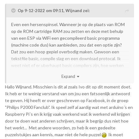
Op 9-12-2022 om 09:11,
Wijnand
zei:
Even een hersenspinsel. Wanneer je op de plaats van ROM
op de ROM cartridge RAM zou zetten en deze met behulp
van een ESP via WiFi een gecompileerd basic programma
(machine code dus) kan aanbieden, zou dat een optie zijn?
Dat zou een hoop gepiel overbodig maken. Gewoon een
tekstfile basic, compile slag en een download protocal. Ik
weet niet of er uberhaupt basic compilers zijn, hoe werken
die simulatie programma’s, zijn dat allemaal interpreters?
Expand
Hallo Wijnand. Misschien is dit al zoals Ivo dit op dit moment doet.
Ik heb er te weinig verstand van om jou een fatsoenlijk antwoord
te geven. Hij heeft er over geschreven op Facebook, in de groep
"Philips P2000 Fanclub". Ik speel zelf al aardig wat met arduino´s en
Raspberry Pi´s en ik krijg vaak werkend wat ik werkend wil krijgen
door te doen wat anderen schrijven, maar ik begrijp dus niet hoe
het werkt... Met andere woorden, zo heb ik een gedeelte
puzzelstukjes aan kennis, maar niet de hele puzzel
Ik moet