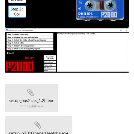
setup_bas2cas_1.2b.exe
Onbeschikbaar
setup_p2000loader0.4alpha.exe