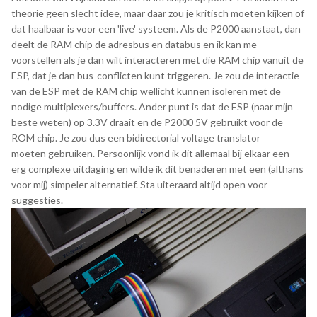
theorie geen slecht idee, maar daar zou je kritisch moeten kijken of
dat haalbaar is voor een 'live' systeem. Als de P2000 aanstaat, dan
deelt de RAM chip de adresbus en databus en ik kan me
voorstellen als je dan wilt interacteren met die RAM chip vanuit de
ESP, dat je dan bus-conflicten kunt triggeren. Je zou de interactie
van de ESP met de RAM chip wellicht kunnen isoleren met de
nodige multiplexers/buffers. Ander punt is dat de ESP (naar mijn
beste weten) op 3.3V draait en de P2000 5V gebruikt voor de
ROM chip. Je zou dus een bidirectorial voltage translator
moeten gebruiken. Persoonlijk vond ik dit allemaal bij elkaar een
erg complexe uitdaging en wilde ik dit benaderen met een (althans
voor mij) simpeler alternatief. Sta uiteraard altijd open voor
suggesties.