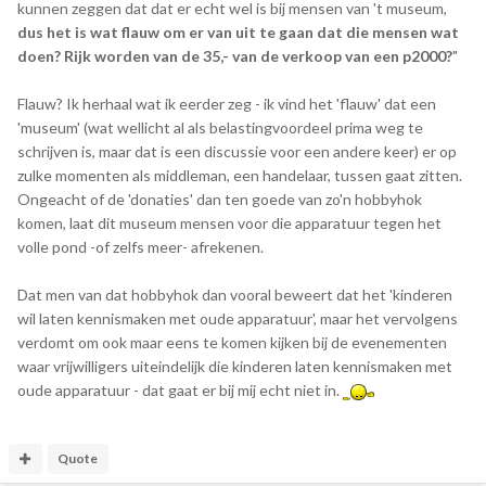
kunnen zeggen dat dat er echt wel is bij mensen van 't museum,
dus het is wat flauw om er van uit te gaan dat die mensen wat
doen? Rijk worden van de 35,- van de verkoop van een p2000?
"
Flauw? Ik herhaal wat ik eerder zeg - ik vind het 'flauw' dat een
'museum' (wat wellicht al als belastingvoordeel prima weg te
schrijven is, maar dat is een discussie voor een andere keer) er op
zulke momenten als middleman, een handelaar, tussen gaat zitten.
Ongeacht of de 'donaties' dan ten goede van zo'n hobbyhok
komen, laat dit museum mensen voor die apparatuur tegen het
volle pond -of zelfs meer- afrekenen.
Dat men van dat hobbyhok dan vooral beweert dat het 'kinderen
wil laten kennismaken met oude apparatuur', maar het vervolgens
verdomt om ook maar eens te komen kijken bij de evenementen
waar vrijwilligers uiteindelijk die kinderen laten kennismaken met
oude apparatuur - dat gaat er bij mij echt niet in.
Quote