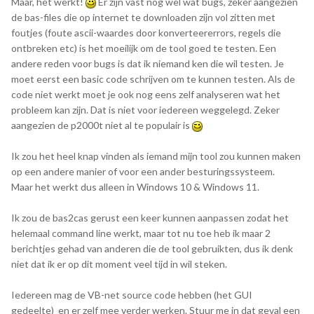
Maar, het werkt!
Er zijn vast nog wel wat bugs, zeker aangezien
de bas-files die op internet te downloaden zijn vol zitten met
foutjes (foute ascii-waardes door konverteererrors, regels die
ontbreken etc) is het moeilijk om de tool goed te testen. Een
andere reden voor bugs is dat ik niemand ken die wil testen. Je
moet eerst een basic code schrijven om te kunnen testen. Als de
code niet werkt moet je ook nog eens zelf analyseren wat het
probleem kan zijn. Dat is niet voor iedereen weggelegd. Zeker
aangezien de p2000t niet al te populair is
Ik zou het heel knap vinden als iemand mijn tool zou kunnen maken
op een andere manier of voor een ander besturingssysteem.
Maar het werkt dus alleen in Windows 10 & Windows 11.
Ik zou de bas2cas gerust een keer kunnen aanpassen zodat het
helemaal command line werkt, maar tot nu toe heb ik maar 2
berichtjes gehad van anderen die de tool gebruikten, dus ik denk
niet dat ik er op dit moment veel tijd in wil steken.
Iedereen mag de VB-net source code hebben (het GUI
gedeelte) en er zelf mee verder werken. Stuur me in dat geval een