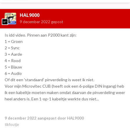
HAL9000
9 december 2022
gepost
Is idd video. Pinnen aan P2000 kant zijn:
1 = Groen
2 = Sync
3 = Aarde
4 = Rood
5 = Blauw
6 = Audio
Of dit een 'standaard' pinverdeling is weet ik niet.
Voor mijn Microvitec CUB (heeft ook een 6-polige DIN ingang) heb
ik een kabeltje moeten maken omdat daarvan de pinverdeling weer
heel anders is. Een 1-op-1 kabeltje werkte dus niet...
9 december 2022
aangepast door HAL9000
tikfoutje