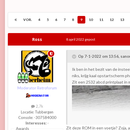
VOR.
4
5
6
7
8
9
10
11
12
13
Ross
8 april 2022
gepost
Op 7-1-2022 om 13:56,
sano
Ik ben in het bezit van de inste
niks, krijg kaal opstartscherm p
Zit een 2532 abcd printplaat in
Moderator Retroforum
2,7k
Locatie:
Tubbergen
Console:
-307584000
Interesses:
-
Zit deze ROM in een voetje? Zoja, a
Awards