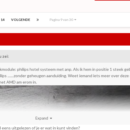
14
VOLGENDE
Pagina 9 van 30
u
zei:
ekmodule: philips hotel systeem met anp. Als ik hem in positie 1 steek ge
hilips .......zonder geheugen aanduiding. Weet iemand iets meer over deze
 met AMD am erom in.
Expand
l eens uitgelezen of je er wat in kunt vinden?