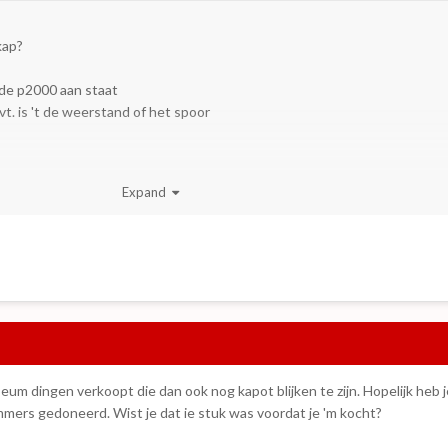
kap?
s de p2000 aan staat
t. is 't de weerstand of het spoor
ien op de herziene layout dus zogenaamd een nieuw type
Expand
edia.org; kijk dan eens op
nl
.wikipedia.org, daar staat e.e.a. wat beter en
eet)
't heet voorzover ik weet RGBS
d)
m dingen verkoopt die dan ook nog kapot blijken te zijn. Hopelijk heb j
 immers gedoneerd. Wist je dat ie stuk was voordat je 'm kocht?