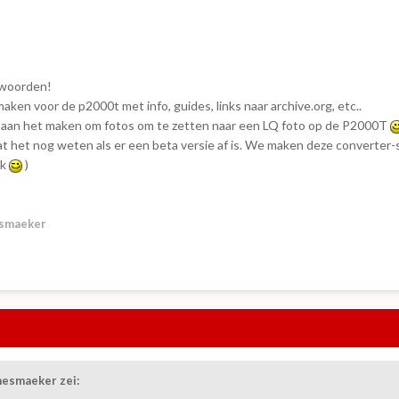
twoorden!
maken voor de p2000t met info, guides, links naar archive.org, etc..
ma aan het maken om fotos om te zetten naar een LQ foto op de P2000T
aat het nog weten als er een beta versie af is. We maken deze converter
jk
)
smaeker
esmaeker
zei: