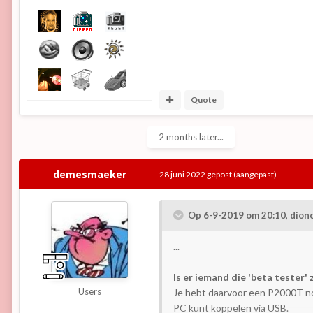
Quote
2 months later...
demesmaeker
28 juni 2022
gepost
(aangepast)
Op 6-9-2019 om 20:10,
dion
...
Is er iemand die 'beta tester' 
Users
Je hebt daarvoor een P2000T no
PC kunt koppelen via USB.