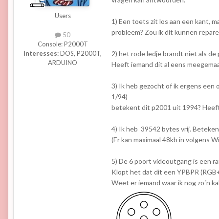
Users
1) Een toets zit los aan een kant, ma
probleem? Zou ik dit kunnen repare
50
Console:
P2000T
2) het rode ledje brandt niet als d
Interesses:
DOS, P2000T,
ARDUINO
Heeft iemand dit al eens meegema
3) Ik heb gezocht of ik ergens een 
1/94)
betekent dit p2001 uit 1994? Heef
4) Ik heb 39542 bytes vrij. Beteken
(Er kan maximaal 48kb in volgens Wi
5) De 6 poort videoutgang is een ra
Klopt het dat dit een YPBPR (RGB+g
Weet er iemand waar ik nog zo´n k