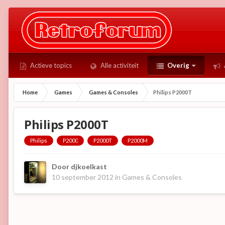
Actieve topics
Alle activiteit
Overig
Home
Games
Games & Consoles
Philips P2000T
Philips P2000T
Philips
P2000
P2000T
P2000M
Door
djkoelkast
10 september 2012
in
Games & Consoles