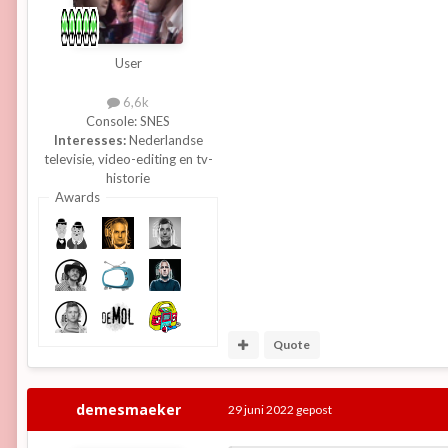
6: audio (beep)
een kant-en-klare kabel? heel mi
verschil met VGA: als je dat sign
User
je VGA-scherm de frequenties va
6,6k
Console:
SNES
een website voor de p2000t
Interesses:
Nederlandse
- zie eens het PPP op https://
televisie, video-editing en tv-
historie
Awards
Quote
demesmaeker
29 juni 2022
gepost