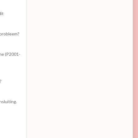
dit
n probleem?
jne (P2001-
t?
sluiting.