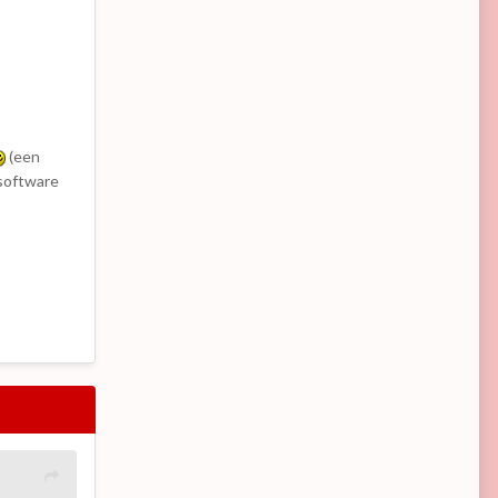
(een
-software