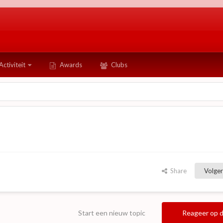
Activiteit
Awards
Clubs
Share
Volger
Start een nieuw topic
Reageer op d