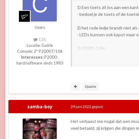
1) Een toets zit los aan een kant
- bedoel je de toets of de toets
Users
2) het rode ledje brandt niet al
- LEDs kunnen ook kapot maar ev
136
Locatie:
Goirle
3) P2001-1/94
Console:
2* P2000T/106
- 2001 i.p.v. 2000 slaat missch
Interesses:
P2000-
hard/software sinds 1983
4) Ik heb 39542 bytes vrij
- die max 48kb staat op
en
.wikip
vollediger (maar evenmin compl
Quote
5) De 6-pins videouitgang
- YPBPR? geen idee wat dat is, 
samba-boy
29 juni 2022
gepost
pen 1: groen
2: sync (H en V gecombineer
Het verbaast me nogal dat een museu
3: GND
veel betaald, zij krijgen die dingen
4: rood
5: blauw