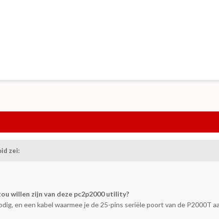
oid
zei:
zou willen zijn van deze pc2p2000 utility?
dig, en een kabel waarmee je de 25-pins seriële poort van de P2000T a