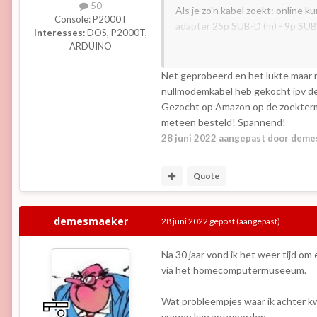
50
Als je zo'n kabel zoekt: online 
Console:
P2000T
adapter 25p SUB-D (m) - 9p SUB-
Interesses:
DOS, P2000T,
De kabel en adapter bij elkaar k
ARDUINO
...
Net geprobeerd en het lukte maar n
nullmodemkabel heb gekocht ipv d
Gezocht op Amazon op de zoekterm 
meteen besteld! Spannend!
28 juni 2022
aangepast door deme
Quote
demesmaeker
28 juni 2022
gepost
(aangepast)
Na 30 jaar vond ik het weer tijd 
via het homecomputermuseeum.
Wat probleempjes waar ik achter k
vragen kan antwoorden.