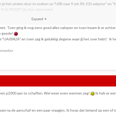
kun je het vinden door te zoeken op "USB naar 9-pin RS-232 adapter" en "S
D (v) RS232" (zie foto hieronder).
osten 8 euro (excl. verzendkosten), maar via AliExpress kan het nog goed
Expand
iet. Toen ging ik nog eens goed alles nalopen en toen kwam ik er achter 
e goede!
"UA0042A" en toen zag ik gelukkig degene waar jij het over hebt! Ik 
smaeker
om een p2000 aan te schaffen. Wel weer even wennen zeg!
Ik heb er ee
wam na de aanschaf en een paar vraagjes. Ik hoop dat iemand op een of