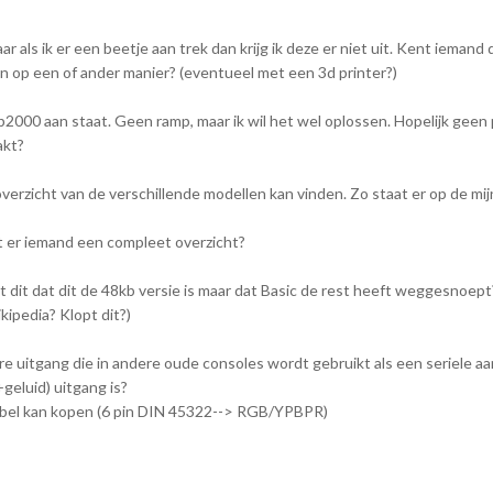
ar als ik er een beetje aan trek dan krijg ik deze er niet uit. Kent iemand 
n op een of ander manier? (eventueel met een 3d printer?)
e p2000 aan staat. Geen ramp, maar ik wil het wel oplossen. Hopelijk gee
akt?
overzicht van de verschillende modellen kan vinden. Zo staat er op de mi
t er iemand een compleet overzicht?
t dit dat dit de 48kb versie is maar dat Basic de rest heeft weggesnoep
kipedia? Klopt dit?)
re uitgang die in andere oude consoles wordt gebruikt als een seriele aan
eluid) uitgang is?
abel kan kopen (6 pin DIN 45322--> RGB/YPBPR)