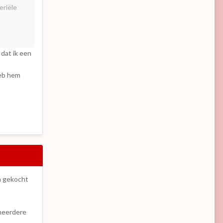
eriële
koper.
dat ik een
heb hem
n gekocht
 meerdere