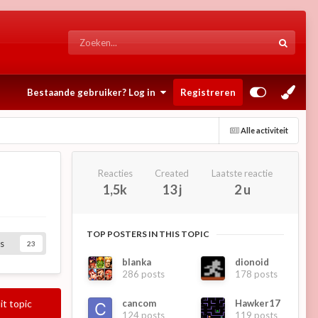
Bestaande gebruiker? Log in
Registreren
Alle activiteit
Reacties
Created
Laatste reactie
1,5k
13 j
2 u
TOP POSTERS IN THIS TOPIC
s
23
blanka
dionoid
286 posts
178 posts
cancom
Hawker17
it topic
124 posts
119 posts