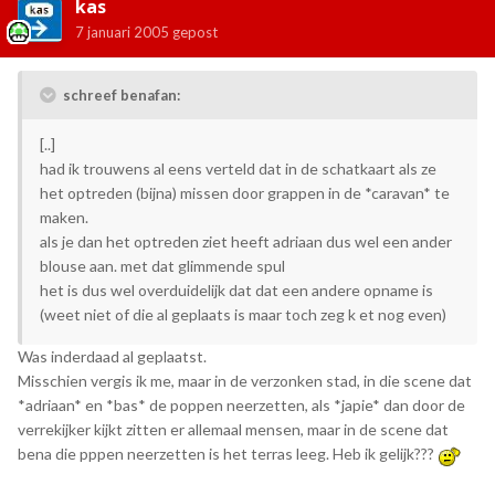
kas
7 januari 2005
gepost
schreef benafan:
[..]
had ik trouwens al eens verteld dat in de schatkaart als ze
het optreden (bijna) missen door grappen in de *caravan* te
maken.
als je dan het optreden ziet heeft adriaan dus wel een ander
blouse aan. met dat glimmende spul
het is dus wel overduidelijk dat dat een andere opname is
(weet niet of die al geplaats is maar toch zeg k et nog even)
Was inderdaad al geplaatst.
Misschien vergis ik me, maar in de verzonken stad, in die scene dat
*adriaan* en *bas* de poppen neerzetten, als *japie* dan door de
verrekijker kijkt zitten er allemaal mensen, maar in de scene dat
bena die pppen neerzetten is het terras leeg. Heb ik gelijk???