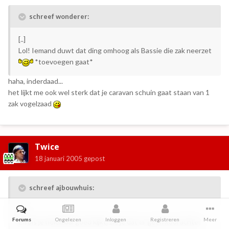
schreef wonderer:
[..]
Lol! Iemand duwt dat ding omhoog als Bassie die zak neerzet
*toevoegen gaat*
haha, inderdaad...
het lijkt me ook wel sterk dat je caravan schuin gaat staan van 1
zak vogelzaad
Twice
18 januari 2005
gepost
schreef ajbouwhuis:
[..]
Forums
Ongelezen
Inloggen
Registreren
Meer
En als je helemaal goed kijkt, zie je dat er geen kooi achter