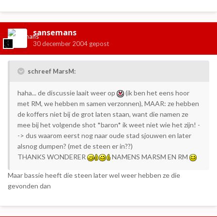
sansemans
30 december 2004
gepost
schreef MarsM:
haha... de discussie laait weer op
(ik ben het eens hoor
met RM, we hebben m samen verzonnen), MAAR: ze hebben
de koffers niet bij de grot laten staan, want die namen ze
mee bij het volgende shot *baron* ik weet niet wie het zijn! -
-> dus waarom eerst nog naar oude stad sjouwen en later
alsnog dumpen? (met de steen er in??)
THANKS WONDERER
NAMENS MARSM EN RM
Maar bassie heeft die steen later wel weer hebben ze die
gevonden dan