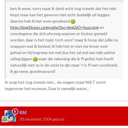
ben ik weer, sorry maar ik denk echt nog steeds dat het niet
klopt maar kan het gewoon niet echt duidelijk uit leggen
daarom heb ik het even getekend
http://img26.exs.cx/my.php?loc=img26ℑ=fout.png
en
voordegene die zich afvroeg waarom er fouten gemeld
worden, daar is het topic toch voor? maar ik hoop dat jullie nu
snappen wat ik bedoel, ik heb het er met me broer over
gehad en hij begreep me wel dus het zal wel aan mijn platte
uitleg liggen
maar die tekening die ik ff gefixt heb hoeft
natuurlijk niet zo in de serie te zijn maar 't is ff een voorbeeld,
ik ga weer, goedenavond!
Ik snap het nog steeds niet... de wagen staat NIET recht
tegenover het museum. Daar is namelijk water...
RM
30 december 2004
gepost