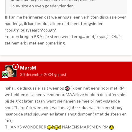
Jouw site en even goede vrienden.
Ik kan me herinneren dat we er nogal een verhitten discussie over
hadden ja, ik kan het dus alleen niet meer terugvinden
*cough*lousysearch*cough*
En toen kregen B&A die steen weer terug... beetje raar ja. Ok, ik
zet hem erbij met een opmerking.
MarsM
30 december 2004
gepost
haha... de discussie laait weer op
(ik ben het eens hoor met RM,
we hebben m samen verzonnen), MAAR: ze hebben de koffers niet
bij de grot laten staan, want die namen ze mee bij het volgende
shot *baron* ik weet niet wie het zijn! --> dus waarom eerst nog
naar oude stad sjouwen en later alsnog dumpen? (met de steen er
in??)
THANKS WONDERER
NAMENS MARSM EN RM