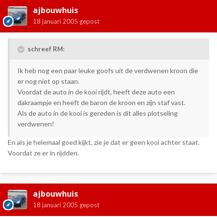
ajbouwhuis
18 januari 2005
gepost
schreef RM:
Ik heb nog een paar leuke goofs uit de verdwenen kroon die
er nog niet op staan.
Voordat de auto in de kooi rijdt, heeft deze auto een
dakraampje en heeft de baron de kroon en zijn staf vast.
Als de auto in de kooi is gereden is dit alles plotseling
verdwenen!
En als je helemaal goed kijkt, zie je dat er geen kooi achter staat.
Voordat ze er in rijdden.
ajbouwhuis
18 januari 2005
gepost