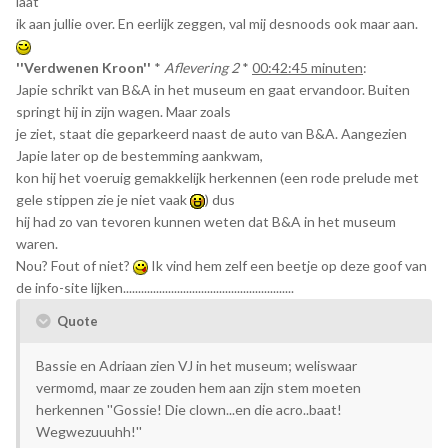
laat
ik aan jullie over. En eerlijk zeggen, val mij desnoods ook maar aan.
''Verdwenen Kroon''
*
Aflevering 2
*
00:42:45 minuten
:
Japie schrikt van B&A in het museum en gaat ervandoor. Buiten
springt hij in zijn wagen. Maar zoals
je ziet, staat die geparkeerd naast de auto van B&A. Aangezien
Japie later op de bestemming aankwam,
kon hij het voeruig gemakkelijk herkennen (een rode prelude met
gele stippen zie je niet vaak
) dus
hij had zo van tevoren kunnen weten dat B&A in het museum
waren.
Nou? Fout of niet?
Ik vind hem zelf een beetje op deze goof van
de info-site lijken.........................................................
Quote
Bassie en Adriaan zien VJ in het museum; weliswaar
vermomd, maar ze zouden hem aan zijn stem moeten
herkennen ''Gossie! Die clown...en die acro..baat!
Wegwezuuuhh!''