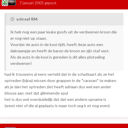
7 januari 2005
gepost
schreef RM:
Ik heb nog een paar leuke goofs uit de verdwenen kroon die
er nog niet op staan.
Voordat de auto in de kooi rijdt, heeft deze auto een
dakraampje en heeft de baron de kroon en zijn staf vast.
Als de auto in de kooi is gereden is dit alles plotseling
verdwenen!
had ik trouwens al eens verteld dat in de schatkaart als ze het
optreden (bijna) missen door grappen in de *caravan* te maken.
als je dan het optreden ziet heeft adriaan dus wel een ander
blouse aan. met dat glimmende spul
het is dus wel overduidelijk dat dat een andere opname is
(weet niet of die al geplaats is maar toch zeg k et nog even)