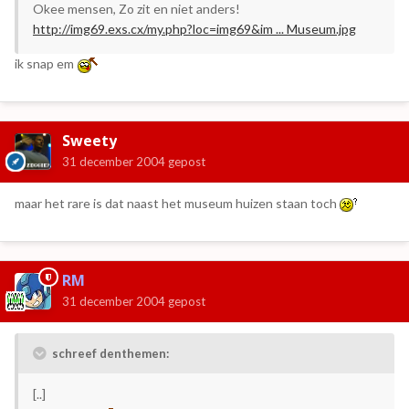
Okee mensen, Zo zit en niet anders!
http://img69.exs.cx/my.php?loc=img69&im ... Museum.jpg
ik snap em
Sweety
31 december 2004
gepost
maar het rare is dat naast het museum huizen staan toch
RM
31 december 2004
gepost
schreef denthemen:
[..]