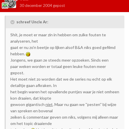
30 december 2004
gepost
schreef Uncle Ar:
Shit, je moet er maar zin in hebben om zulke fouten te
analyseren, het
gaat er nu zo'n beetje op lijken alsof B&A niks goed gefilmd
hebben.
Jongens, we gaan ze steeds meer opzoeken. Sinds een
paar weken worden er totaal geen leuke fouten meer
gepost.
Het moet niet zo worden dat we de series nu echt op elk
detailtje gaan afkraken. In
het begin waren het opvallende puntjes waar je niet omheen
kon draaien, dat klopte
gewoon gigantisch
niet
. Maar nu gaan we ''pesten'' bij wijze
van spreken en bovenal
zeiken & commentaar geven om niks, volgens mij alleen maar
om het topic draaiende