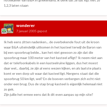
hotelkamer van B&A in griekenland. ik denk dat ze dat egt niet zo
1,2,3 laten staan
wonderer
7 januari 2005
gepost
Ik heb eens zitten nadenken... de overbekende fout uit de kroon
waar B&A uiteindelijk uitkomen in het kasteel terwijl de Baron van
bij een spoorbrug belde... kan het niet gewoon zo zijn dat die
spoorbrug maar 100 meter van het kasteel afligt? Ik neem niet aan
dat er telefoonkabels in een kasteelruine liggen, dus het moest
daar wel... daarbij, ze zijn al eens wezen kijken, en als laatste plaats
komt er een dorp uit waar dat kasteel ligt. Nergens staat dat die
spoorbrug 50 km ligt, wel? En de boeven verbergen zich echt niet
onder een brug. Dus de stap brug-kasteel is eigenlijk helemaal niet
zo gek.
Zijn jullie het ermee eens dat ik dit even aanpas op mijn site?