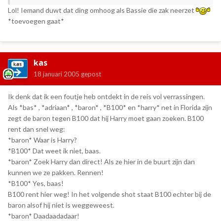
Lol! Iemand duwt dat ding omhoog als Bassie die zak neerzet
*toevoegen gaat*
kas
18 januari 2005
gepost
Ik denk dat ik een foutje heb ontdekt in de reis vol verrassingen.
Als *bas* , *adriaan* , *baron* , *B100* en *harry* net in Florida zijn
zegt de baron tegen B100 dat hij Harry moet gaan zoeken. B100
rent dan snel weg:
*baron* Waar is Harry?
*B100* Dat weet ik niet, baas.
*baron* Zoek Harry dan direct! Als ze hier in de buurt zijn dan
kunnen we ze pakken. Rennen!
*B100* Yes, baas!
B100 rent hier weg! In het volgende shot staat B100 echter bij de
baron alsof hij niet is weggeweest.
*baron* Daadaadadaar!