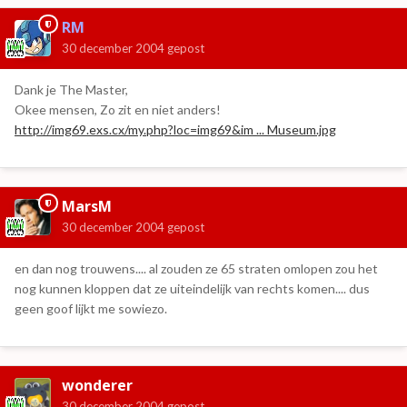
RM
30 december 2004
gepost
Dank je The Master,
Okee mensen, Zo zit en niet anders!
http://img69.exs.cx/my.php?loc=img69&im ... Museum.jpg
MarsM
30 december 2004
gepost
en dan nog trouwens.... al zouden ze 65 straten omlopen zou het
nog kunnen kloppen dat ze uiteindelijk van rechts komen.... dus
geen goof lijkt me sowiezo.
wonderer
30 december 2004
gepost