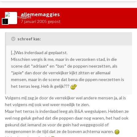
allememaggies
7 januari 2005
gepost
schreef kas:
[..]Was inderdaad al geplaatst.
Misschien vergis ik me, maar in de verzonken stad, in die
scene dat *adriaan* en *bas* de poppen neerzetten, als
*japie* dan door de verrekijker kijkt zitten er allemaal
mensen, maar in de scene dat bena die pppen neerzetten is
het terras leeg. Heb ik gelijk???
Volgens mij zag je door de verrekijker wel andere mensen ja, al is
het volgens mij ook wel weer moeilijk te zien.
Maar het terras is inderdaad leeg als B&A wegsluipen. Hebben ze
wel nog geluk gehad dat die poppen daar nog waren, het had ook
gekund dat iemand ze voor de gein had weggegooid of
meegenomen in de tijd dat ze de boeven achterna waren.