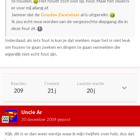
te houden.
Het houdt toch ooit op, hoor. Maar het
leuke
is
er voor mij allang af.
Jammer dat de
Gouden Zwatelaar
al is uitgereikt.
Ik zou echt moe worden van de vergezochte diepgang die in
deze fout zit.
Inderdaad, als iets fout is kun je dat melden, maar het is niet leuk
om fouten te gaan zoeken en dingen te gaan vermelden die
eigenlijk niet echt fout zijn.
Reacties
Created
Laatste reactie
209
21 j
20 j
Uncle Ar
30 december 2004
gepost
Kijk, dit is er dan weer eentje waar ik mijn twijfels over heb, dus dat