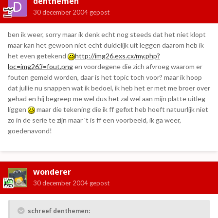
denthemen
30 december 2004
gepost
ben ik weer, sorry maar ik denk echt nog steeds dat het niet klopt
maar kan het gewoon niet echt duidelijk uit leggen daarom heb ik
het even getekend
http://img26.exs.cx/my.php?
loc=img26ℑ=fout.png
en voordegene die zich afvroeg waarom er
fouten gemeld worden, daar is het topic toch voor? maar ik hoop
dat jullie nu snappen wat ik bedoel, ik heb het er met me broer over
gehad en hij begreep me wel dus het zal wel aan mijn platte uitleg
liggen
maar die tekening die ik ff gefixt heb hoeft natuurlijk niet
zo in de serie te zijn maar 't is ff een voorbeeld, ik ga weer,
goedenavond!
wonderer
30 december 2004
gepost
schreef denthemen: