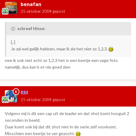
benafan
25 oktober 2004
gepost
schreef Hinse:
[..]
Je zal wel gelijk hebben, maar ik zie het niet zo 1,2,3.
nee ik ook niet echt zo 1,2,3 het is een beetje een vage foto
namelijk, dus kan k et nie goed zien
RM
25 oktober 2004
gepost
Volgens mij is dit een cap uit de leader en dat shot komt hooguit 2
seconden in beeld.
Daar komt ook bij dat dit shot niet in de serie zelf voorkomt.
Misschien een beetje te ver gezocht.