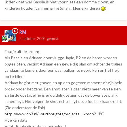
Ik denk het wel, Bassie is niet voor niets een domme clown, en
kinderen houden van herhaling (ofjah... kleine kinderen
)
RM
2 oktober 2004
gepost
Foutje uit de kroon;
Als Bassie en Adriaan door vlugge Japie, B2 en de baron worden
opgesloten, verzint Adriaan een geweldig plan om achter de tralies
vandaan te komen, door een paar balken te gebruiken en het hek
op te tillen.
Adriaan begint met graven en op een gegeven moment zit zijn hele
broek onder het zand. Een shot later is daar niets meer van te zien.
En bij de opstapeling is er duidelijk te zien dat de bovenste plank
scheef ligt. Het volgende shot echter ligt dezelfde balk kaarsrecht.
(Zie onderstaande link)
http://www.db3.nl/~ourthoughts/projects ... kroon2.JPG
Hoe kan dat?
Heeft Robin die netjes neergelegd.