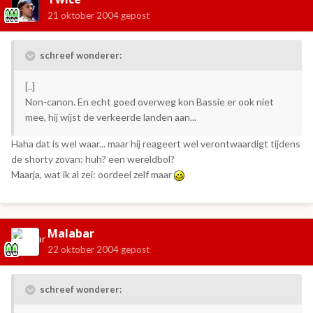
21 oktober 2004
gepost
schreef wonderer:
[..]
Non-canon. En echt goed overweg kon Bassie er ook niet
mee, hij wijst de verkeerde landen aan...
Haha dat is wel waar... maar hij reageert wel verontwaardigt tijdens
de shorty zovan: huh? een wereldbol?
Maarja, wat ik al zei: oordeel zelf maar
Malabar
22 oktober 2004
gepost
schreef wonderer: