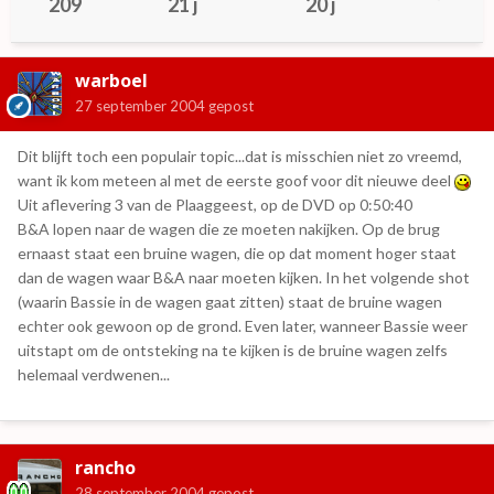
209
21 j
20 j
warboel
27 september 2004
gepost
Dit blijft toch een populair topic...dat is misschien niet zo vreemd,
want ik kom meteen al met de eerste goof voor dit nieuwe deel
Uit aflevering 3 van de Plaaggeest, op de DVD op 0:50:40
B&A lopen naar de wagen die ze moeten nakijken. Op de brug
ernaast staat een bruine wagen, die op dat moment hoger staat
dan de wagen waar B&A naar moeten kijken. In het volgende shot
(waarin Bassie in de wagen gaat zitten) staat de bruine wagen
echter ook gewoon op de grond. Even later, wanneer Bassie weer
uitstapt om de ontsteking na te kijken is de bruine wagen zelfs
helemaal verdwenen...
rancho
28 september 2004
gepost