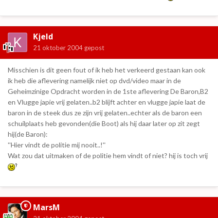
Kjeld
21 oktober 2004
gepost
Misschien is dit geen fout of ik heb het verkeerd gestaan kan ook
ik heb die aflevering namelijk niet op dvd/video maar in de
Geheimzinige Opdracht worden in de 1ste aflevering De Baron,B2
en Vlugge japie vrij gelaten..b2 blijft achter en vlugge japie laat de
baron in de steek dus ze zijn vrij gelaten..echter als de baron een
schuilplaats heb gevonden(die Boot) als hij daar later op zit zegt
hij(de Baron):
''Hier vindt de politie mij nooit..!''
Wat zou dat uitmaken of de politie hem vindt of niet? hij is toch vrij
MarsM