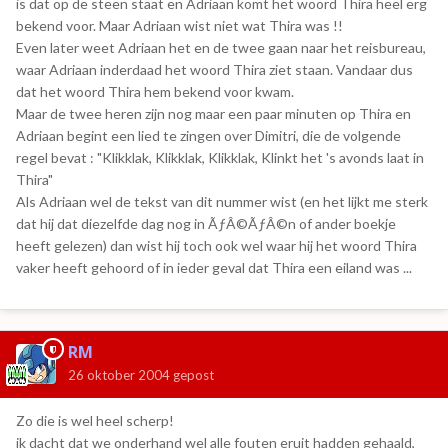
is dat op de steen staat en Adriaan komt het woord Thira heel erg
bekend voor. Maar Adriaan wist niet wat Thira was !!
Even later weet Adriaan het en de twee gaan naar het reisbureau,
waar Adriaan inderdaad het woord Thira ziet staan. Vandaar dus
dat het woord Thira hem bekend voor kwam.
Maar de twee heren zijn nog maar een paar minuten op Thira en
Adriaan begint een lied te zingen over Dimitri, die de volgende
regel bevat : "Klikklak, Klikklak, Klikklak, Klinkt het 's avonds laat in
Thira"
Als Adriaan wel de tekst van dit nummer wist (en het lijkt me sterk
dat hij dat diezelfde dag nog in ÃƒÂ©ÃƒÂ©n of ander boekje
heeft gelezen) dan wist hij toch ook wel waar hij het woord Thira
vaker heeft gehoord of in ieder geval dat Thira een eiland was ...
RM
26 oktober 2004
gepost
Zo die is wel heel scherp!
ik dacht dat we onderhand wel alle fouten eruit hadden gehaald,