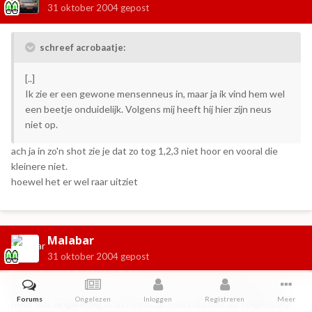
31 oktober 2004
gepost
schreef acrobaatje:
[..]
Ik zie er een gewone mensenneus in, maar ja ik vind hem wel
een beetje onduidelijk. Volgens mij heeft hij hier zijn neus
niet op.
ach ja in zo'n shot zie je dat zo tog 1,2,3 niet hoor en vooral die
kleinere niet.
hoewel het er wel raar uitziet
Malabar
31 oktober 2004
gepost
Bassie heeft meer een ronde neus en hier zie je duidelijk dat de
Forums
Ongelezen
Inloggen
Registreren
Meer
neus wat langwerpig is, hij heeft zijn neus idd niet op volgens mij.