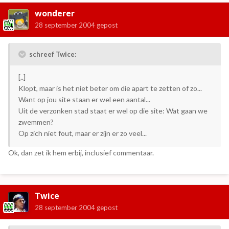
wonderer
28 september 2004
gepost
schreef Twice:
[..]
Klopt, maar is het niet beter om die apart te zetten of zo...
Want op jou site staan er wel een aantal...
Uit de verzonken stad staat er wel op die site: Wat gaan we
zwemmen?
Op zich niet fout, maar er zijn er zo veel...
Ok, dan zet ik hem erbij, inclusief commentaar.
Twice
28 september 2004
gepost