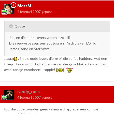
MarsM
4 februari 2007
gepost
Quote
Jah, en die oude covers waren o zo lelijk.
Die nieuwe passen perfect tussen m'n dvd's van LOTR,
James Bond en Star Wars
Jaaaa
. En die oude logo's die ze bij die series hadden... wat een
troep... tegenwoordig hebben ze van die gave blokletters en zo'n
ovaal rondje eromheen!! toppie!
randy_roes
4 februari 2007
gepost
Idd, die oude toonden geen vakmanschap, iedereen kon die