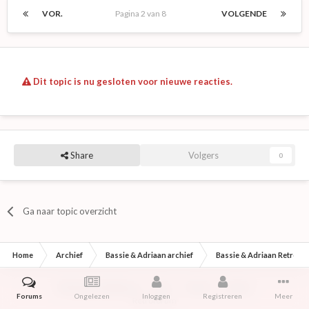
VOR.
Pagina 2 van 8
VOLGENDE
Dit topic is nu gesloten voor nieuwe reacties.
Share
Volgers
0
Ga naar topic overzicht
Home
Archief
Bassie & Adriaan archief
Bassie & Adriaan Retrofo
IPS Theme
by
IPSFocus
Taal
Contact
Cookies
Forums
Ongelezen
Inloggen
Registreren
Meer
Retroforum