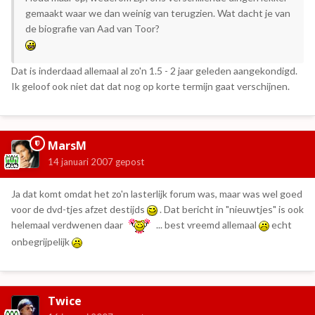
gemaakt waar we dan weinig van terugzien. Wat dacht je van
de biografie van Aad van Toor?
Dat is inderdaad allemaal al zo'n 1.5 - 2 jaar geleden aangekondigd.
Ik geloof ook niet dat dat nog op korte termijn gaat verschijnen.
MarsM
14 januari 2007
gepost
Ja dat komt omdat het zo'n lasterlijk forum was, maar was wel goed
voor de dvd-tjes afzet destijds
. Dat bericht in "nieuwtjes" is ook
helemaal verdwenen daar
... best vreemd allemaal
echt
onbegrijpelijk
Twice