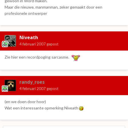
gewoon in Word maken.
Maar die nieuwe, manmanman, zeker gemaakt door een
profesionele ontwerper
Niveath
4 februari 2007
gepost
Zie hier een recordpoging sarcasme.
randy_roes
4 februari 2007
gepost
(en we doen door hoor)
Wat een interessante opmerking Niveath