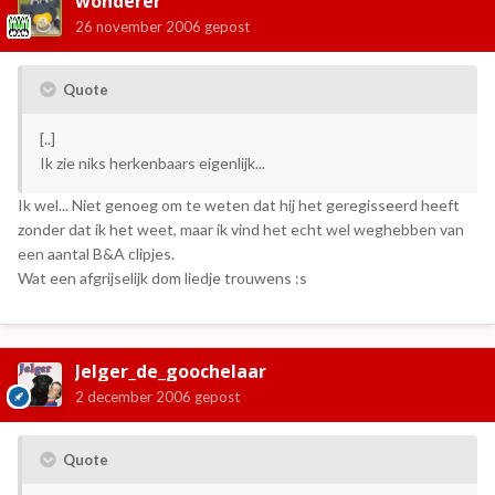
wonderer
26 november 2006
gepost
Quote
[..]
Ik zie niks herkenbaars eigenlijk...
Ik wel... Niet genoeg om te weten dat hij het geregisseerd heeft
zonder dat ik het weet, maar ik vind het echt wel weghebben van
een aantal B&A clipjes.
Wat een afgrijselijk dom liedje trouwens :s
Jelger_de_goochelaar
2 december 2006
gepost
Quote