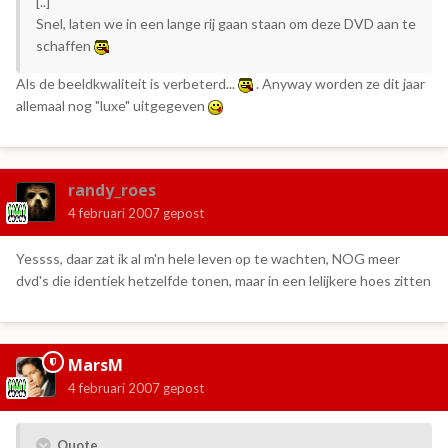
[..]
Snel, laten we in een lange rij gaan staan om deze DVD aan te
schaffen
Als de beeldkwaliteit is verbeterd...
. Anyway worden ze dit jaar
allemaal nog "luxe" uitgegeven
randy_roes
4 februari 2007
gepost
Yessss, daar zat ik al m'n hele leven op te wachten, NOG meer
dvd's die identiek hetzelfde tonen, maar in een lelijkere hoes zitten
MarsM
4 februari 2007
gepost
Quote