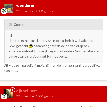
wonderer
21 november 2006
gepost
Quote
[..]
Had ik nog helemaal niet gezien ook al heb ik wel vaker op
B&A gezocht
. Staan nog steeds delen van erop ook.
Zoiets is natuurlijk moeilijk tegen te houden. Snap echter wel
dat je daar als artiest niet blij mee bent...
Dit was zo'n parodie-filmpje. Binnen de grenzen van het redelijke,
mag dat...
djkoelkast
22 november 2006
gepost