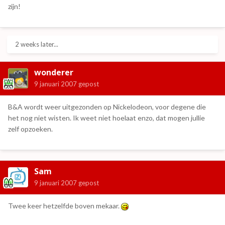
zijn!
2 weeks later...
wonderer
9 januari 2007
gepost
B&A wordt weer uitgezonden op Nickelodeon, voor degene die
het nog niet wisten. Ik weet niet hoelaat enzo, dat mogen jullie
zelf opzoeken.
Sam
9 januari 2007
gepost
Twee keer hetzelfde boven mekaar.