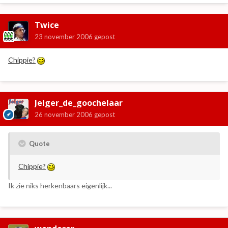
Twice
23 november 2006
gepost
Chippie?
Jelger_de_goochelaar
26 november 2006
gepost
Quote
Chippie?
Ik zie niks herkenbaars eigenlijk...