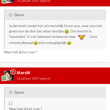
16 januari 2007
gepost
Quote
Ja dat komt omdat het zo'n lasterlijk forum was, maar was wel
goed voor de dvd-tjes afzet destijds
. Dat bericht in
"nieuwtjes" is ook helemaal verdwenen daar
... best
vreemd allemaal
echt onbegrijpelijk
Waar heb jij het over ?
MarsM
16 januari 2007
gepost
Quote
[..]
Waar heb jij het over ?