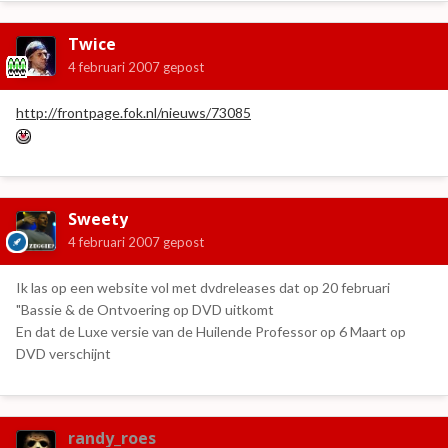
Twice
4 februari 2007
gepost
http://frontpage.fok.nl/nieuws/73085
Sweety
4 februari 2007
gepost
Ik las op een website vol met dvdreleases dat op 20 februari
"Bassie & de Ontvoering op DVD uitkomt
En dat de Luxe versie van de Huilende Professor op 6 Maart op
DVD verschijnt
randy_roes