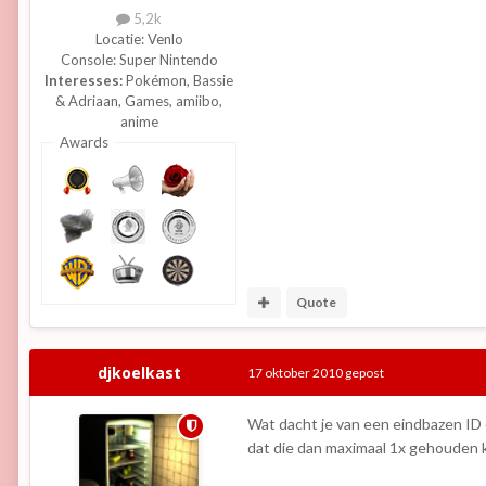
5,2k
Locatie:
Venlo
Console:
Super Nintendo
Interesses:
Pokémon, Bassie
& Adriaan, Games, amiibo,
anime
Awards
Quote
djkoelkast
17 oktober 2010
gepost
Wat dacht je van een eindbazen ID 
dat die dan maximaal 1x gehouden 