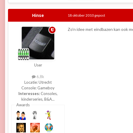
Hinse
18 oktober 2010
gepost
Zo'n idee met eindbazen kan ook me
User
6,8k
Locatie:
Utrecht
Console:
Gameboy
Interesses:
Consoles,
kinderseries, B&A...
Awards