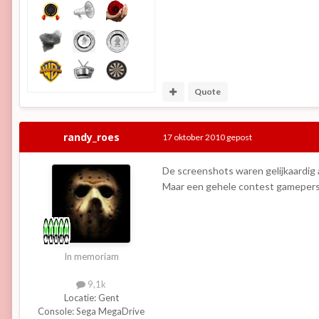
Quote
randy_roes
17 oktober 2010
gepost
De screenshots waren gelijkaardig 
Maar een gehele contest gameperso
In memoriam
9,1k
Locatie:
Gent
Console:
Sega MegaDrive