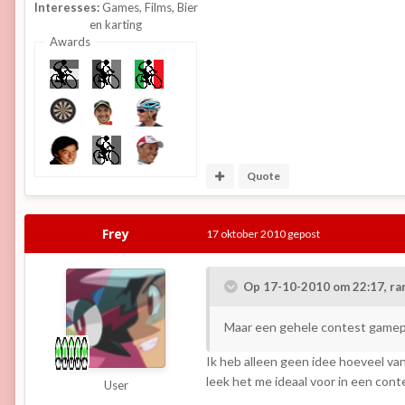
Interesses:
Games, Films, Bier
en karting
Awards
Quote
Frey
17 oktober 2010
gepost
Op 17-10-2010 om 22:17, ran
Maar een gehele contest gamepe
Ik heb alleen geen idee hoeveel van
leek het me ideaal voor in een conte
User