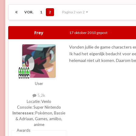
VOR.
1
2
Pagina 2 van 2
Frey
17 oktober 2010
gepost
Vonden jullie de game characters 
Ik had het eigenlijk bedacht voor e
helemaal niet uit komen. Daarom be
User
5,2k
Locatie:
Venlo
Console:
Super Nintendo
Interesses:
Pokémon, Bassie
& Adriaan, Games, amiibo,
anime
Awards