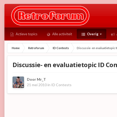
Actieve topics
Alle activiteit
Overig
Home
Retroforum
ID Contests
Discussie- en evaluatietopic 
Discussie- en evaluatietopic ID Co
Door
Mr_T
21 mei 2010
in
ID Contests