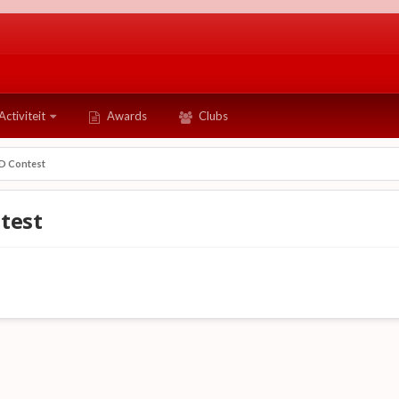
Activiteit
Awards
Clubs
ID Contest
ntest