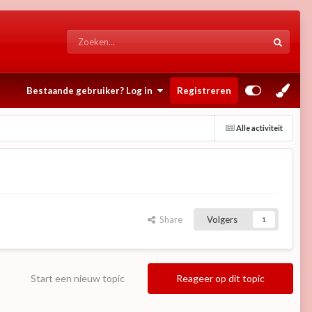
Bestaande gebruiker? Log in
Registreren
Alle activiteit
Share
Volgers
1
Start een nieuw topic
Reageer op dit topic