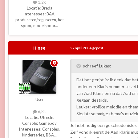
1,2k
Locatie:
Breda
Interesses:
B&A,
produceren/regisseren, het
spoor, modelspoor...
Hinse
27 april 2004
gepost
schreef Lukas:
Dat het geript is: ik denk dat h
onder een Klaris nummer te zet
van Aad Klaris en na dat Aad er
User
gegaan destijds.
Leukst: vrolijke melodie en them
6,8k
Slecht: sommige thema's muziek
Locatie:
Utrecht
Console:
Gameboy
Je hebt nodig een geschiedenisles n
Interesses:
Consoles,
Zelf vond ik eerst de Aad Klaris m
kinderseries, B&A...