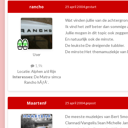
rancho
25 april 2004
gestart
Wat vinden jullie van de achtergr
Ik vind het zelf beter dan sommige
Jullie mogen in dit topic ook zegg
En natuurlijk ook de minste.
De leukste:De dreigende tubbler.
De minste:Het themamuziekje van D
User
1,9k
Locatie:
Alphen a/d Rijn
Interesses:
De Matra-simca
Rancho hÃƒÂ¨.
MaartenF
25 april 2004
gepost
De meeste muziekjes van Bert Smore
Clannad/Vangelis/Jean Michelle Jarr