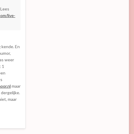
 Lees
om/live-
g kende. En
humor,
was weer
t 1
een
ls
oor.nl
maar
 dergelijke.
niet, maar