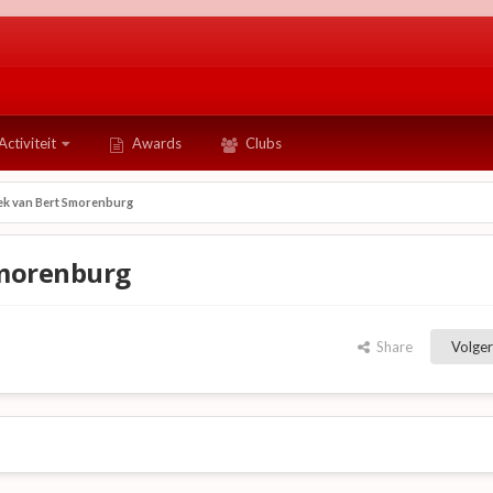
Activiteit
Awards
Clubs
k van Bert Smorenburg
Smorenburg
Share
Volger