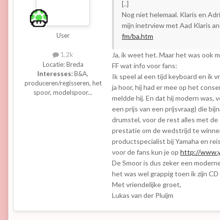
[..]
Nog niet helemaal. Klaris en A
mijn inetrview met Aad Klaris a
User
fm/ba.htm
Ja, ik weet het. Maar het was ook 
1,2k
Locatie:
Breda
FF wat info voor fans:
Interesses:
B&A,
Ik speel al een tijd keyboard en ik
produceren/regisseren, het
ja hoor, hij had er mee op het conse
spoor, modelspoor...
meldde hij. En dat hij modern was, v
een prijs van een prijsvraag) die 
drumstel, voor de rest alles met de
prestatie om de wedstrijd te winnen
productspecialist bij Yamaha en reis
voor de fans kun je op
http://www.
De Smoor is dus zeker een modern
het was wel grappig toen ik zijn CD
Met vriendelijke groet,
Lukas van der Pluijm