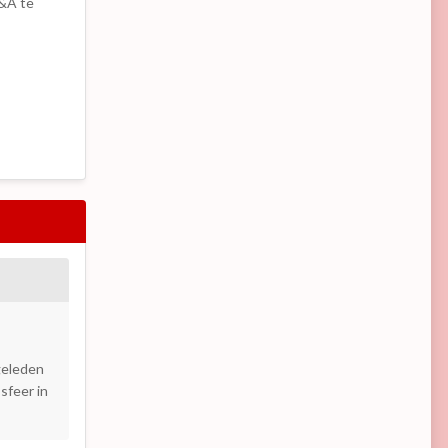
B&A te
geleden
sfeer in