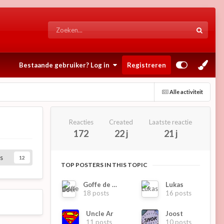
Bestaande gebruiker? Log in
Registreren
Alle activiteit
Reacties
Created
Laatste reactie
172
22 j
21 j
s
12
TOP POSTERS IN THIS TOPIC
Goffe de Boer
Lukas
18 posts
16 posts
Uncle Ar
Joost
11 posts
10 posts