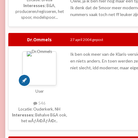
Oww, ja ik ben hier nog maar een tijd
Interesses:
B&A,
Ik denk dat de Smoor meer moderner
produceren/regisseren, het
nummers vaak toch net ff leuker zi
spoor, modelspoor...
Dr.Ommels
27 april 2004
gepost
Ik ben ook meer van de Klaris-ver
en niets anders. En toen werden ze
niet slecht, idd moderner, maar eige
User
546
Locatie:
Ouderkerk, NH
Interesses:
Behalve B&A ook,
het wÃƒÂ©ÃƒÂ©r..