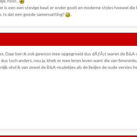
je, hoor...
 is een een stevige beat er onder gooit en moderne styles hoewel die 
jn. Is dat een goede samenvatting?
.
sies. Daar ben ik ook gewoon mee opgegroeid dus dÃƒÂ¡t waren de B&A-
 dus toch anders, nou ja, kheb er mee leren leven want die van Smorenbu
nlijk vind ik van zowel de B&A-muziekjes als de liedjes de oude versies he