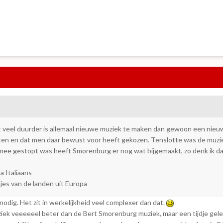
et veel duurder is allemaal nieuwe muziek te maken dan gewoon een nieuw
ten en dat men daar bewust voor heeft gekozen. Tenslotte was de muzi
 mee gestopt was heeft Smorenburg er nog wat bijgemaakt, zo denk ik da
a Italiaans
jes van de landen uit Europa
odig. Het zit in werkelijkheid veel complexer dan dat.
uziek veeeeeel beter dan de Bert Smorenburg muziek, maar een tijdje ge