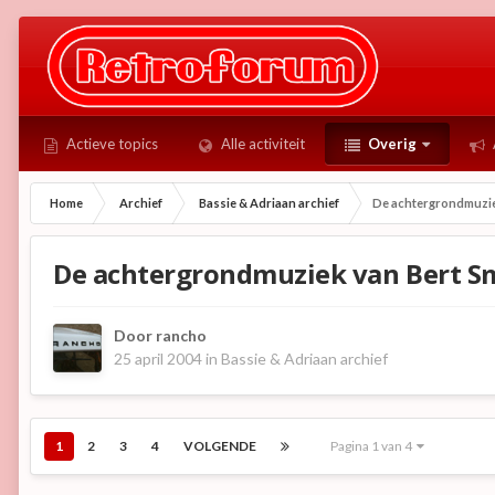
Actieve topics
Alle activiteit
Overig
Home
Archief
Bassie & Adriaan archief
De achtergrondmuzie
De achtergrondmuziek van Bert 
Door
rancho
25 april 2004
in
Bassie & Adriaan archief
1
2
3
4
VOLGENDE
Pagina 1 van 4