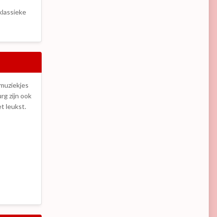
klassieke
muziekjes
rg zijn ook
t leukst.