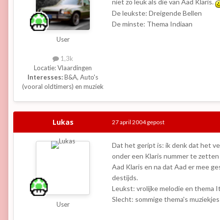
niet zo leuk als die van Aad Klaris.
De leukste: Dreigende Bellen
De minste: Thema Indiaan
User
1,3k
Locatie:
Vlaardingen
Interesses:
B&A, Auto's
(vooral oldtimers) en muziek
Lukas
27 april 2004
gepost
Dat het geript is: ik denk dat het 
onder een Klaris nummer te zetten
Aad Klaris en na dat Aad er mee ge
destijds.
Leukst: vrolijke melodie en thema I
Slecht: sommige thema's muziekjes 
User