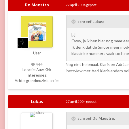
De Maestro
27 april 2004
gepost
schreef Lukas:
[..]
Oww, ja ik ben hier nog maar een 
Ik denk dat de Smoor meer mode
User
klassieke nummers vaak toch net
Nog niet helemaal. Klaris en Adri
444
Locatie:
Auw Kirk
inetrview met Aad Klaris anders oo
Interesses:
Achtergrondmuziek, series
Lukas
27 april 2004
gepost
schreef De Maestro: