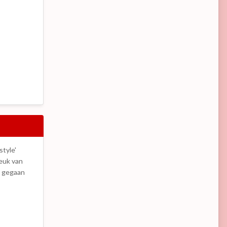
style'
euk van
s gegaan