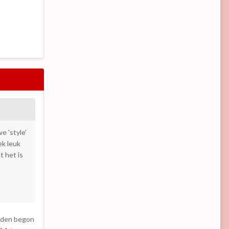
e 'style'
ek leuk
t het is
leden begon