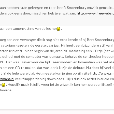
driaan hebben ruzie gekregen en toen heeft Smorenburg muziek gemaakt.
nders ook eens door, misschien heb je er wat aan:
http://www.freewebs.c
maar een samenvatting van de les he
.
 vroeg aan een vervanger die ik nog niet echt kende of hij Bert Smorenbur
rvatorium gezeten, de eerste paar jaar. Hij heeft een bijzondere stijl van 
erzon ik niet ff. In het begin van de jaren '90 maakte hij een CD'tje (dat 
bijna geheel met de computer was gemaakt. Behalve de synthesizer hoogui
 PC. Dat was - zeker voor die tijd - zeer modern en bovendien was het al 
 om een CD te maken. dat was denk ik zijn de debuut. Nu doet hij veel a
t hij de hele wereld af. Het meeste kun je zien op zijn site
http://www.sm
yamaha.nl
veel filmpjes zien bij downloads. Hij is dus ook actief in audio en
e
. Hopelijk maak ik jullie weer ietsje wijzer. Ik ken hem persoonlijk zelf 
 hoorde.