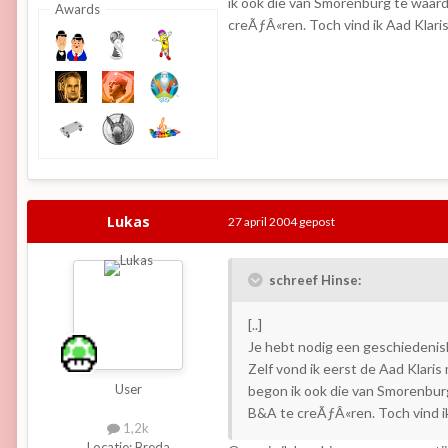
ik ook die van Smorenburg te waard
Awards
creÃƒÂ«ren. Toch vind ik Aad Klar
Lukas
27 april 2004
gepost
schreef Hinse:
[..]
Je hebt nodig een geschiedenisle
Zelf vond ik eerst de Aad Klari
User
begon ik ook die van Smorenburg
B&A te creÃƒÂ«ren. Toch vind i
1,2k
Locatie:
Breda