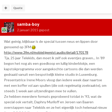
Quote
samba-boy
2 januari 2015
gepost
Wat geinig, blijkbaar is de special tussen neus en lippen door
genoemd op 3FM
http://www.3fm.nl/mobiel/gemist:audio/detail/170178
Tja, 25 jaar Telekids, dan moet ik zelf ook eventjes graven... In '89
begon het nog als een goedkoop en lullig kinderblokje, een
kapstokprogramma voor aangekochte cartoons die dan werden
gedraaid vanuit een bespottelijk kleine studio in Luxemburg.
Presentatrice Irene Moors vloog dan iedere week daar naartoe
met een koffer vol aan spullen (die ook regelmatig zoekraakte), om
steeds 1 week aan uitzendingen mee te vullen.
Ze hebben meerdere formats geprobeerd totdat in '93, wat de
special ook vertelt, Daphny Muriloff en Jeroen van Baaren
overstappen naar Telekids en ze het eigenlijk toch helemaal nieuw