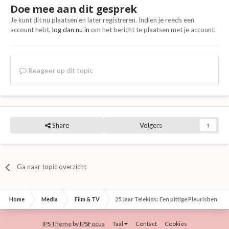
Doe mee aan dit gesprek
Je kunt dit nu plaatsen en later registreren. Indien je reeds een
account hebt,
log dan nu in
om het bericht te plaatsen met je account.
Reageer op dit topic
Share
Volgers
1
Ga naar topic overzicht
Home
Media
Film & TV
25 Jaar Telekids: Een pittige Pleurisbende!
IPS Theme
by
IPSFocus
Taal
Contact
Cookies