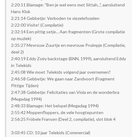
2:20:11 Blamage: "Ben je wel eens met Sittah...", aansluitend
Hans Klok
2:21:14 Gebbetje: Verboden te viezelefozelen
2:22:00 Visite! (Compilatie)
2:32:14 Een pittig setje... Aan fragmenten (Grote compilatie
op muziek)
2:35:27 Mevrouw Zuurtje en mevrouw Pruimpje (Compilatie,
deel 2)
2:40:19 Eddy Zoëy backstage (BNN, 1999), aansluitend Eddy
in Telekids
2:45:08 Wie moet Telekids volgend jaar overnemen?
2:46:58 Gebbetje: We gaan naar Zandvoort (Fragment
Pittige Tijden)
2:47:38 Gebbetje: Felicitaties van Viola en de wonderbra
(Megadag 1994)
2:48:33 Blamage: Het belspel (Megadag 1994)
2:55:42 Moppenfloppers, de vele hoogtepunten
2:56:25 Fröbele Fransen (Deel 2, compilatie), slot blok 4
3:03:45 CD: 10 jaar Telekids (Commercial)