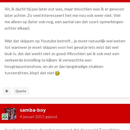
Ah, ik dacht hij pas later out was, maar misschien was ik er gewoon
later achter. Zo veel interesseert het me nou ook weer niet. Viel
me alleen op (later ook nog, een aantal van dat soort opmerkingen
achter elkaar).
Wat dat skippen op Youtube betreft... je moet natuurlijk wel weten
tot wanneer je moet skippen voor het geval je iets mist dat wel
leuk is, dat dat werkt niet zo goed. Misschien zat ik ook met een
verkeerde instelling te kijken: ik verwachtte een
hoogtepuntenshow, en als er dan langdradige stukken
tussenzitten, klopt dat niet
Quote
samba-boy
4 januari 2015
gepost
Is wel ook meteen de reden geweest dat de special 'Een pittige