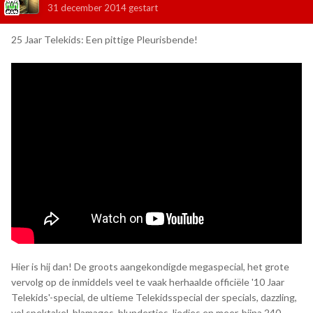
31 december 2014
gestart
25 Jaar Telekids: Een pittige Pleurisbende!
Hier is hij dan! De groots aangekondigde megaspecial, het grote
vervolg op de inmiddels veel te vaak herhaalde officiële '10 Jaar
Telekids'-special, de ultieme Telekidsspecial der specials, dazzling,
vol spektakel, blamages, blundertjes, liedjes en meer, bijna 240