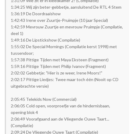
1:31:09 Wie zit er in kleedkamer 2? (Compilatie)
1:34:25 Wij zijn beter-gebbetje, aansluitend De RTL 4 Stem
1:36:19 De Doordraaishow
1:42:43 Irene over Zuurtje-Pruimpje (10 jaar Special)
1:42:59 Mevrouw Zuurtje en mevrouw Pruimpje (Compilatie,
deel 1)
1:49:16 De Lipstickshow (Compilatie)
1:55:02 De Special Mornings (Compilatie kerst 1998) met
tussendoor;
1:57:38 Pittige Tijden met Maya Eksteen (Fragment)
1:59:16 Pittige Tijden met Philip Ivanov (Fragment)
2:02:02 Gebbetje: "Hier is ze weer, Irene Moors!"
2:02:17 Pittige Liedjes: Twee maar toch één (Nooit op CD
uitgebrachte versie)
2:05:45 Telekids Now (Commercial)
2:06:05 Cold open, voorproefje van de hindernisbaan,
opening blok 4
2:06:49 Voorafgaand aan de Vliegende Ouwe Taart...
(Compilatie)
2:09:24 De Vliegende Ouwe Taart (Compilatie)