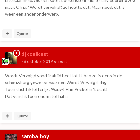
uitelkaar hield. Als een soort boekensteun die te lang doorging zeg
maar. Oh ja, "Wordt vervolgd", zo heette dat. Maar goed, dat is
weer een ander onderwerp.
Quote
djkoelkast
28 oktober 2019
gepost
Wordt Vervolgd vond ik altijd heel tof. Ik ben zelfs eens in de
schouwburg geweest naar een Wordt Vervolgd-dag.
Toen dacht ik letterlijk: Wauw! Han Peekel in 't echt!
Dat vond ik toen enorm tof haha
Quote
samba-boy