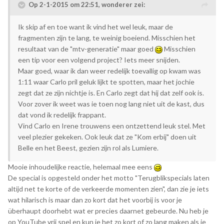
Op 2-1-2015 om 22:51, wonderer zei:
Ik skip af en toe want ik vind het wel leuk, maar de
fragmenten zijn te lang, te weinig boeiend. Misschien het
resultaat van de "mtv-generatie" maar goed
Misschien
een tip voor een volgend project? Iets meer snijden.
Maar goed, waar ik dan weer redelijk toevallig op kwam was
1:11 waar Carlo pril geluk lijkt te spotten, maar het jochie
zegt dat ze zijn nichtje is. En Carlo zegt dat hij dat zelf ook is.
Voor zover ik weet was ie toen nog lang niet uit de kast, dus
dat vond ik redelijk frappant.
Vind Carlo en Irene trouwens een ontzettend leuk stel. Met
veel plezier gekeken. Ook leuk dat ze "Kom erbij" doen uit
Belle en het Beest, gezien zijn rol als Lumiere.
Mooie inhoudelijke reactie, helemaal mee eens
De special is opgesteld onder het motto "Terugblikspecials laten
altijd net te korte of de verkeerde momenten zien", dan zie je iets
wat hilarisch is maar dan zo kort dat het voorbij is voor je
überhaupt doorhebt wat er precies daarnet gebeurde. Nu heb je
op YouTube vrij spel en kun je het zo kort of zo lang maken als je