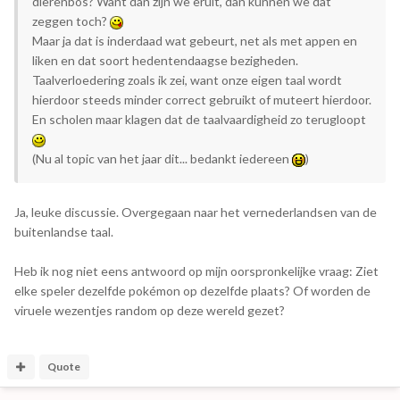
dierenbos? Want dan zijn we eruit, dan kunnen we dat
zeggen toch?
Maar ja dat is inderdaad wat gebeurt, net als met appen en
liken en dat soort hedentendaagse bezigheden.
Taalverloedering zoals ik zei, want onze eigen taal wordt
hierdoor steeds minder correct gebruikt of muteert hierdoor.
En scholen maar klagen dat de taalvaardigheid zo terugloopt
(Nu al topic van het jaar dit... bedankt iedereen
)
Ja, leuke discussie. Overgegaan naar het vernederlandsen van de
buitenlandse taal.
Heb ik nog niet eens antwoord op mijn oorspronkelijke vraag: Ziet
elke speler dezelfde pokémon op dezelfde plaats? Of worden de
viruele wezentjes random op deze wereld gezet?
Quote