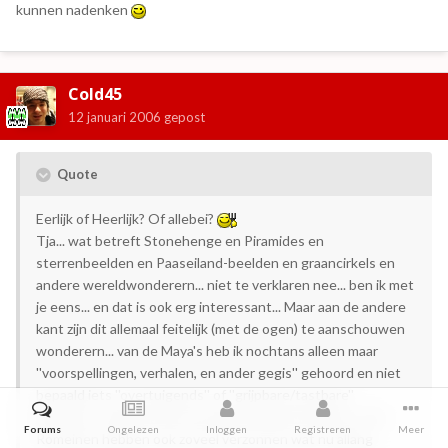
kunnen nadenken
Cold45
12 januari 2006
gepost
Quote
Eerlijk of Heerlijk? Of allebei?
Tja... wat betreft Stonehenge en Piramides en
sterrenbeelden en Paaseiland-beelden en graancirkels en
andere wereldwonderern... niet te verklaren nee... ben ik met
je eens... en dat is ook erg interessant... Maar aan de andere
kant zijn dit allemaal feitelijk (met de ogen) te aanschouwen
wonderern... van de Maya's heb ik nochtans alleen maar
''voorspellingen, verhalen, en ander gegis'' gehoord en niet
bepaald iets ''overtuigends'' of ''grijpbare/tastbare''
bewijzen... iedereen kan een kletsverhaal verzinnen... De
Forums
Ongelezen
Inloggen
Registreren
Meer
Romeinen hebben ook zoveel verzonnen wat nu allang