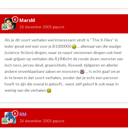
MarsM
26 december 2005
gepost
Als je dit soort verhalen wel interessant vindt is ''The X-Files'' in
ieder geval wel wat voor je B1000000
... allemaal van die wazige
(science-fiction) dingen, waar ze naast verzonnen dingen ook heel
vaak grijpen op verhalen die ÃƒÂ©cht de ronde doen: monster van
loch ness, jersey devil, graancirkels, Roswell, tijdgaten en allerlei
andere onverklaarbare zaken en monsters
... Is echt gaaf om je
in te leven in dat soort verhalen, zonder dat je echt een persoon
hoeft te zijn die overal in gelooft... want zelf geloof ik ook maar in
weinig van die verhalen
RM
26 december 2005
gepost