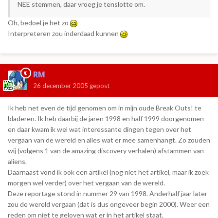
NEE stemmen, daar vroeg je tenslotte om.
Oh, bedoel je het zo
Interpreteren zou inderdaad kunnen
RM
26 december 2005
gepost
Ik heb net even de tijd genomen om in mijn oude Break Outs! te
bladeren. Ik heb daarbij de jaren 1998 en half 1999 doorgenomen
en daar kwam ik wel wat interessante dingen tegen over het
vergaan van de wereld en alles wat er mee samenhangt. Zo zouden
wij (volgens 1 van de amazing discovery verhalen) afstammen van
aliens.
Daarnaast vond ik ook een artikel (nog niet het artikel, maar ik zoek
morgen wel verder) over het vergaan van de wereld.
Deze reportage stond in nummer 29 van 1998. Anderhalf jaar later
zou de wereld vergaan (dat is dus ongeveer begin 2000). Weer een
reden om niet te geloven wat er in het artikel staat.