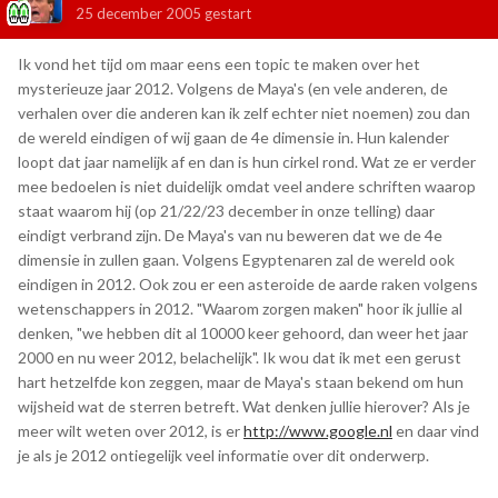
25 december 2005
gestart
Ik vond het tijd om maar eens een topic te maken over het
mysterieuze jaar 2012. Volgens de Maya's (en vele anderen, de
verhalen over die anderen kan ik zelf echter niet noemen) zou dan
de wereld eindigen of wij gaan de 4e dimensie in. Hun kalender
loopt dat jaar namelijk af en dan is hun cirkel rond. Wat ze er verder
mee bedoelen is niet duidelijk omdat veel andere schriften waarop
staat waarom hij (op 21/22/23 december in onze telling) daar
eindigt verbrand zijn. De Maya's van nu beweren dat we de 4e
dimensie in zullen gaan. Volgens Egyptenaren zal de wereld ook
eindigen in 2012. Ook zou er een asteroide de aarde raken volgens
wetenschappers in 2012. "Waarom zorgen maken" hoor ik jullie al
denken, "we hebben dit al 10000 keer gehoord, dan weer het jaar
2000 en nu weer 2012, belachelijk". Ik wou dat ik met een gerust
hart hetzelfde kon zeggen, maar de Maya's staan bekend om hun
wijsheid wat de sterren betreft. Wat denken jullie hierover? Als je
meer wilt weten over 2012, is er
http://www.google.nl
en daar vind
je als je 2012 ontiegelijk veel informatie over dit onderwerp.