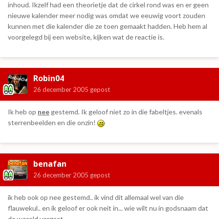
inhoud. Ikzelf had een theorietje dat de cirkel rond was en er geen
nieuwe kalender meer nodig was omdat we eeuwig voort zouden
kunnen met die kalender die ze toen gemaakt hadden. Heb hem al
voorgelegd bij een website, kijken wat de reactie is.
Robin04
26 december 2005
gepost
Ik heb op
nee
gestemd. Ik geloof niet zo in die fabeltjes. evenals
sterrenbeelden en die onzin!
benafan
26 december 2005
gepost
ik heb ook op nee gestemd.. ik vind dit allemaal wel van die
flauwekul.. en ik geloof er ook neit in... wie wilt nu in godsnaam dat
de wereld vergaat