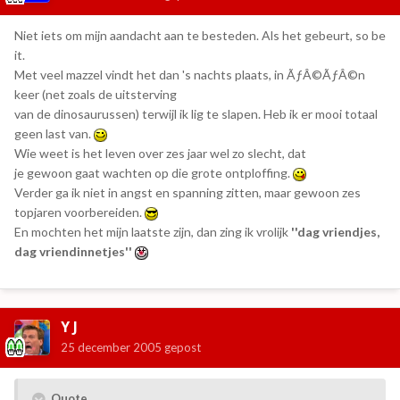
Niet iets om mijn aandacht aan te besteden. Als het gebeurt, so be
it.
Met veel mazzel vindt het dan 's nachts plaats, in ÃƒÂ©ÃƒÂ©n
keer (net zoals de uitsterving
van de dinosaurussen) terwijl ik lig te slapen. Heb ik er mooi totaal
geen last van.
Wie weet is het leven over zes jaar wel zo slecht, dat
je gewoon gaat wachten op die grote ontploffing.
Verder ga ik niet in angst en spanning zitten, maar gewoon zes
topjaren voorbereiden.
En mochten het mijn laatste zijn, dan zing ik vrolijk
''dag vriendjes,
dag vriendinnetjes''
Y J
25 december 2005
gepost
Quote