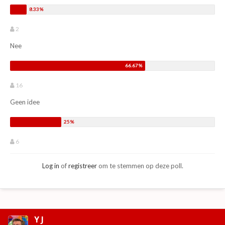
2
Nee
16
Geen idee
6
Log in
of
registreer
om te stemmen op deze poll.
Y J