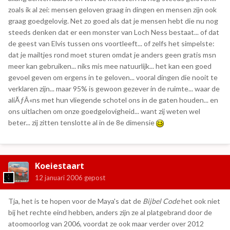
zoals ik al zei: mensen geloven graag in dingen en mensen zijn ook
graag goedgelovig. Net zo goed als dat je mensen hebt die nu nog
steeds denken dat er een monster van Loch Ness bestaat... of dat
de geest van Elvis tussen ons voortleeft... of zelfs het simpelste:
dat je mailtjes rond moet sturen omdat je anders geen gratis msn
meer kan gebruiken... niks mis mee natuurlijk... het kan een goed
gevoel geven om ergens in te geloven... vooral dingen die nooit te
verklaren zijn... maar 95% is gewoon gezever in de ruimte... waar de
aliÃƒÂ«ns met hun vliegende schotel ons in de gaten houden... en
ons uitlachen om onze goedgelovigheid... want zij weten wel
beter... zij zitten tenslotte al in de 8e dimensie
Koeiestaart
12 januari 2006
gepost
Tja, het is te hopen voor de Maya's dat de
Bijbel Code
het ook niet
bij het rechte eind hebben, anders zijn ze al platgebrand door de
atoomoorlog van 2006, voordat ze ook maar verder over 2012