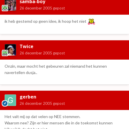
samba-boy
26 december 2005
gepost
ik heb gestemd op geen idee, ik hoop het niet
Twice
26 december 2005
gepost
Onzin, maar mocht het gebeuren zal niemand het kunnen
navertellen dusja..
gerben
26 december 2005
gepost
Het valt mij op dat velen op NEE stemmen.
Waarom nee? Zijn er hier mensen die in de toekomst kunnen