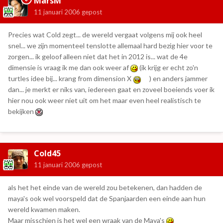
MarsM
11 januari 2006
gepost
Precies wat Cold zegt... de wereld vergaat volgens mij ook heel
snel... we zijn momenteel tenslotte allemaal hard bezig hier voor te
zorgen... ik geloof alleen niet dat het in 2012 is... wat de 4e
dimensie is vraag ik me dan ook weer af
(ik krijg er echt zo'n
turtles idee bij... krang from dimension X
) en anders jammer
dan... je merkt er niks van, iedereen gaat en zoveel boeiends voer ik
hier nou ook weer niet uit om het maar even heel realistisch te
bekijken
Cold45
11 januari 2006
gepost
als het het einde van de wereld zou betekenen, dan hadden de
maya's ook wel voorspeld dat de Spanjaarden een einde aan hun
wereld kwamen maken.
Maar misschien is het wel een wraak van de Maya's