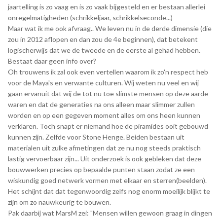
jaartelling is zo vaag en is zo vaak bijgesteld en er bestaan allerlei
onregelmatigheden (schrikkeljaar, schrikkelseconde...)
Maar wat ik me ook afvraag.. We leven nu in de derde dimensie (die
zou in 2012 aflopen en dan zou de 4e beginnen), dat betekent
logischerwijs dat we de tweede en de eerste al gehad hebben.
Bestaat daar geen info over?
Oh trouwens ik zal ook even vertellen waarom ik zo'n respect heb
voor de Maya's en verwante culturen. Wij weten nu veel en wij
gaan ervanuit dat wij de tot nu toe slimste mensen op deze aarde
waren en dat de generaties na ons alleen maar slimmer zullen
worden en op een gegeven moment alles om ons heen kunnen
verklaren. Toch snapt er niemand hoe de piramides ooit gebouwd
kunnen zijn. Zelfde voor Stone Henge. Beiden bestaan uit
materialen uit zulke afmetingen dat ze nu nog steeds praktisch
lastig vervoerbaar zijn... Uit onderzoek is ook gebleken dat deze
bouwwerken precies op bepaalde punten staan zodat ze een
wiskundig goed netwerk vormen met elkaar en sterren(beelden).
Het schijnt dat dat tegenwoordig zelfs nog enorm moeilijk blijkt te
zijn om zo nauwkeurig te bouwen.
Pak daarbij wat MarsM zei: "Mensen willen gewoon graag in dingen