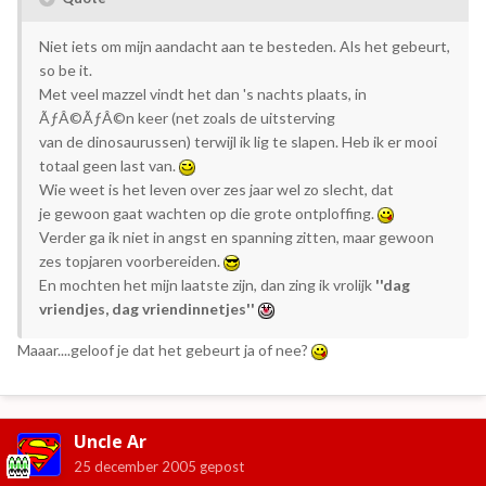
Niet iets om mijn aandacht aan te besteden. Als het gebeurt,
so be it.
Met veel mazzel vindt het dan 's nachts plaats, in
ÃƒÂ©ÃƒÂ©n keer (net zoals de uitsterving
van de dinosaurussen) terwijl ik lig te slapen. Heb ik er mooi
totaal geen last van.
Wie weet is het leven over zes jaar wel zo slecht, dat
je gewoon gaat wachten op die grote ontploffing.
Verder ga ik niet in angst en spanning zitten, maar gewoon
zes topjaren voorbereiden.
En mochten het mijn laatste zijn, dan zing ik vrolijk
''dag
vriendjes, dag vriendinnetjes''
Maaar....geloof je dat het gebeurt ja of nee?
Uncle Ar
25 december 2005
gepost