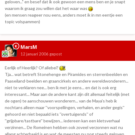
geloven..." en besef dat ik ook gewoon een mens ben en je snapt
waarom ik graag zou willen dat het waar was
(en mensen reageer nou eens, anders moet ik in mn eentje een
topic volspammen)
MarsM
12 januari 2006
gepost
Eerlijk of Heerlijk? Of allebei?
Tja... wat betreft Stonehenge en Piramides en sterrenbeelden en
Paaseiland-beelden en graancirkels en andere wereldwonderern...
niet te verklaren nee... ben ik met je eens... en dat is ook erg
interessant... Maar aan de andere kant zijn dit allemaal feitelijk (met
de ogen) te aanschouwen wonderern... van de Maya's heb ik
nochtans alleen maar ''voorspellingen, verhalen, en ander gegis''
gehoord en niet bepaald iets ''overtuigends'' of
''grijpbare/tastbare'' bewijzen... iedereen kan een kletsverhaal
verzinnen... De Romeinen hebben ook zoveel verzonnen wat nu
allang achterhaald is en wat de meesten nu nog steeds geloven...