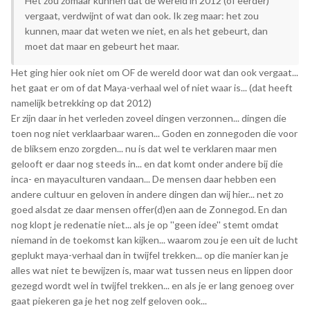
Het zou zomaar kunnen dat de wereld in 2012 (of eerder)
vergaat, verdwijnt of wat dan ook. Ik zeg maar: het zou
kunnen, maar dat weten we niet, en als het gebeurt, dan
moet dat maar en gebeurt het maar.
Het ging hier ook niet om OF de wereld door wat dan ook vergaat...
het gaat er om of dat Maya-verhaal wel of niet waar is... (dat heeft
namelijk betrekking op dat 2012)
Er zijn daar in het verleden zoveel dingen verzonnen... dingen die
toen nog niet verklaarbaar waren... Goden en zonnegoden die voor
de bliksem enzo zorgden... nu is dat wel te verklaren maar men
gelooft er daar nog steeds in... en dat komt onder andere bij die
inca- en mayaculturen vandaan... De mensen daar hebben een
andere cultuur en geloven in andere dingen dan wij hier... net zo
goed alsdat ze daar mensen offer(d)en aan de Zonnegod. En dan
nog klopt je redenatie niet... als je op ''geen idee'' stemt omdat
niemand in de toekomst kan kijken... waarom zou je een uit de lucht
geplukt maya-verhaal dan in twijfel trekken... op die manier kan je
alles wat niet te bewijzen is, maar wat tussen neus en lippen door
gezegd wordt wel in twijfel trekken... en als je er lang genoeg over
gaat piekeren ga je het nog zelf geloven ook...