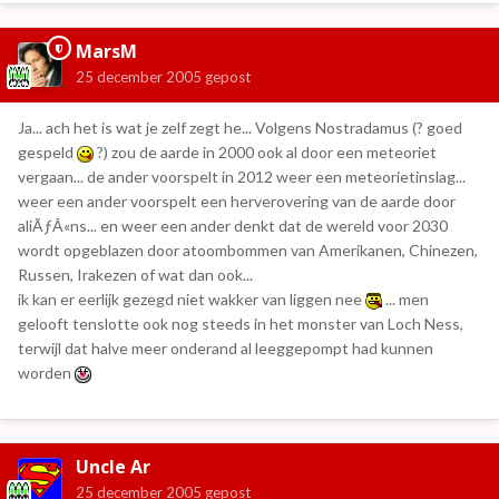
MarsM
25 december 2005
gepost
Ja... ach het is wat je zelf zegt he... Volgens Nostradamus (? goed
gespeld
?) zou de aarde in 2000 ook al door een meteoriet
vergaan... de ander voorspelt in 2012 weer een meteorietinslag...
weer een ander voorspelt een herverovering van de aarde door
aliÃƒÂ«ns... en weer een ander denkt dat de wereld voor 2030
wordt opgeblazen door atoombommen van Amerikanen, Chinezen,
Russen, Irakezen of wat dan ook...
ik kan er eerlijk gezegd niet wakker van liggen nee
... men
gelooft tenslotte ook nog steeds in het monster van Loch Ness,
terwijl dat halve meer onderand al leeggepompt had kunnen
worden
Uncle Ar
25 december 2005
gepost