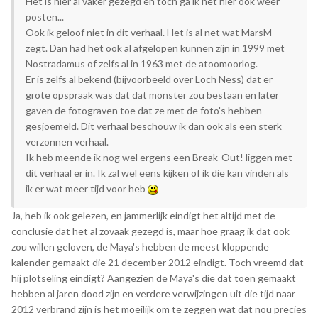
Het is hier al vaker gezegd en toch ga ik het hier ook weer
posten...
Ook ik geloof niet in dit verhaal. Het is al net wat MarsM
zegt. Dan had het ook al afgelopen kunnen zijn in 1999 met
Nostradamus of zelfs al in 1963 met de atoomoorlog.
Er is zelfs al bekend (bijvoorbeeld over Loch Ness) dat er
grote opspraak was dat dat monster zou bestaan en later
gaven de fotograven toe dat ze met de foto's hebben
gesjoemeld. Dit verhaal beschouw ik dan ook als een sterk
verzonnen verhaal.
Ik heb meende ik nog wel ergens een Break-Out! liggen met
dit verhaal er in. Ik zal wel eens kijken of ik die kan vinden als
ik er wat meer tijd voor heb
Ja, heb ik ook gelezen, en jammerlijk eindigt het altijd met de
conclusie dat het al zovaak gezegd is, maar hoe graag ik dat ook
zou willen geloven, de Maya's hebben de meest kloppende
kalender gemaakt die 21 december 2012 eindigt. Toch vreemd dat
hij plotseling eindigt? Aangezien de Maya's die dat toen gemaakt
hebben al jaren dood zijn en verdere verwijzingen uit die tijd naar
2012 verbrand zijn is het moeilijk om te zeggen wat dat nou precies