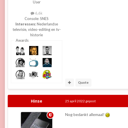
User
6,6k
Console:
SNES
Interesses:
Nederlandse
televisie, video-editing en tv-
historie
Awards
Quote
Hinse
25 april 2022
gepost
Nog bedankt allemaal!