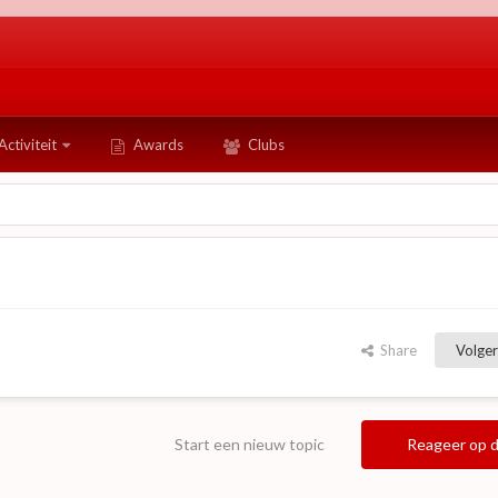
Activiteit
Awards
Clubs
Share
Volger
Start een nieuw topic
Reageer op d