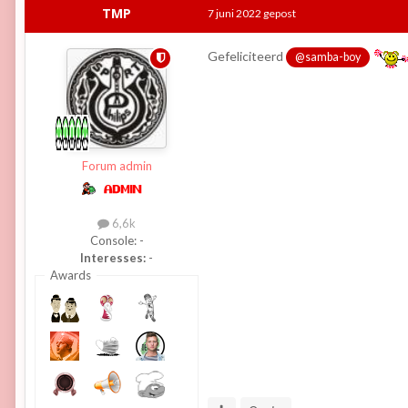
TMP
7 juni 2022
gepost
Gefeliciteerd
@samba-boy
Forum admin
6,6k
Console:
-
Interesses:
-
Awards