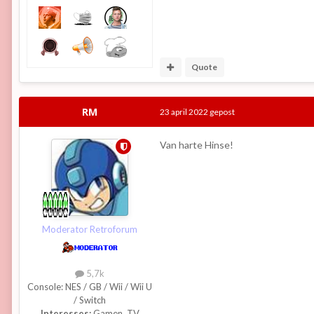
Quote
RM
23 april 2022
gepost
Van harte Hinse!
Moderator Retroforum
5,7k
Console:
NES / GB / Wii / Wii U
/ Switch
Interesses:
Gamen, TV