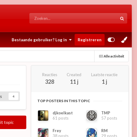
Bestaande gebruiker? Log in
Registreren
Alle activiteit
Reacties
Created
Laatste reactie
328
11 j
1 j
s
4
TOP POSTERS IN THIS TOPIC
djkoelkast
TMP
61 posts
57 posts
it topic
Frey
RM
38 posts
29 posts