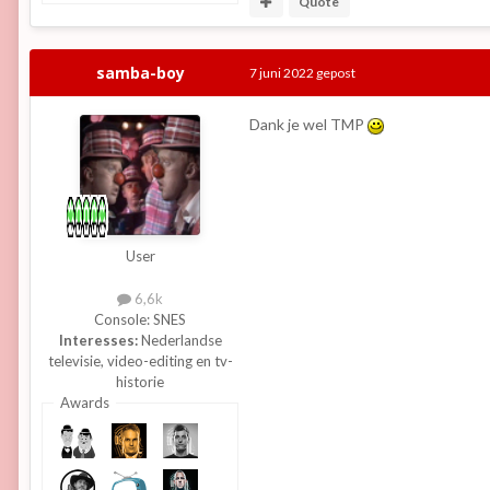
Quote
samba-boy
7 juni 2022
gepost
Dank je wel TMP
User
6,6k
Console:
SNES
Interesses:
Nederlandse
televisie, video-editing en tv-
historie
Awards