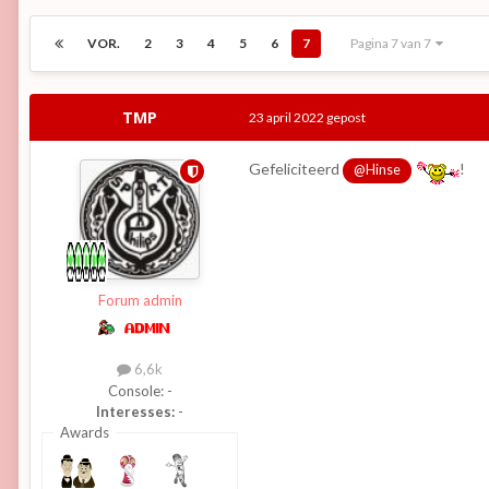
VOR.
2
3
4
5
6
7
Pagina 7 van 7
TMP
23 april 2022
gepost
Gefeliciteerd
!
@Hinse
Forum admin
6,6k
Console:
-
Interesses:
-
Awards