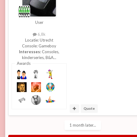
User
6,8k
Locatie:
Utrecht
Console:
Gameboy
Interesses:
Consoles,
kinderseries, B&A...
Awards
Quote
1 month later...