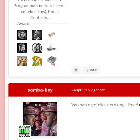
Programma's (inclusief series
en tekenfilms), Pools,
Contests...
Awards
Quote
samba-boy
24 april 2022
gepost
Van harte gefeliciteerd nog Hinse!