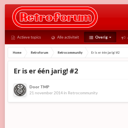
Actieve topics
Alle activiteit
Overig
Home
Retroforum
Retrocommunity
Er is er één jarig! #2
Er is er één jarig! #2
Door
TMP
21 november 2014
in
Retrocommunity