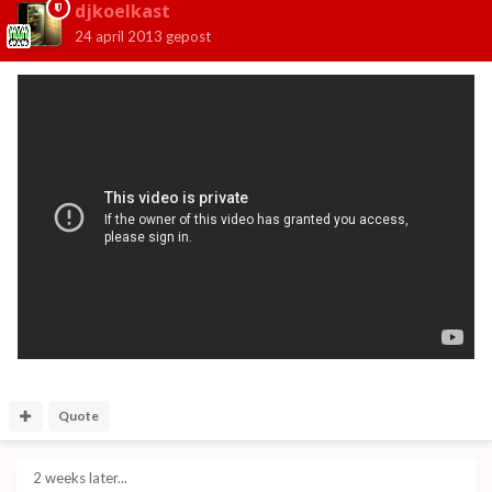
djkoelkast
24 april 2013
gepost
Quote
2 weeks later...