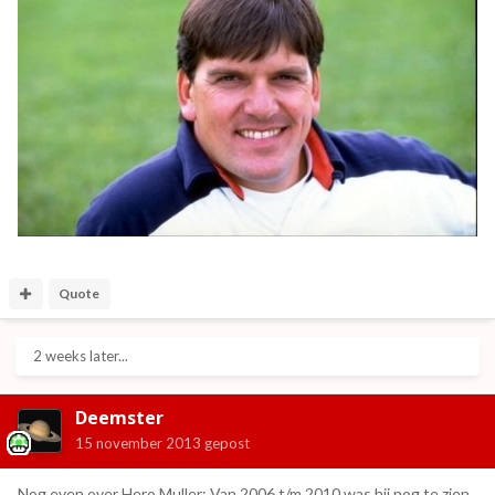
Quote
2 weeks later...
Deemster
15 november 2013
gepost
Nog even over Hero Muller: Van 2006 t/m 2010 was hij nog te zien