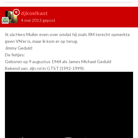
djkoelkast
4 mei 2013
gepost
Ik sla Hero Muller even over omdat hij zoals RM terecht opmerkte
geen VN'er is, maar ik kom er op terug.
Jimmy Geduld:
De feitjes:
Geboren op 9 augustus 1964 als James Michael Geduld
Bekend van: zijn rol in GTST (1992-1999):