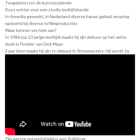
Toegelaten tot de kunstacademie
Koos echter voor een studie bedrijfskunde
In Amerika gewerkt, in Nederland diverse banen gehad, ervaring
opdoend bij diverse tv/filmproducties
Waar kennen we hem van?
In 1986 (op 23 jarige leeftijd) maakt hij zijn debuut op het witte
doek in Flodder van Dick Maas
2 jaar later maakt hij zijn tv-debuut in Showmasters. Hij wordt 2e.
Zijn eerste presentatieklus was Bulldozer