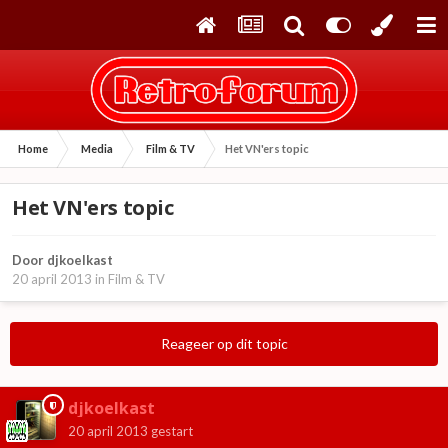
Home
Media
Film & TV
Het VN'ers topic
Het VN'ers topic
Door
djkoelkast
20 april 2013
in
Film & TV
Reageer op dit topic
djkoelkast
20 april 2013
gestart