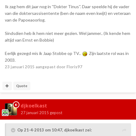
Ik zag hem dit jaar nog in ''Dokter Tinus''. Daar speelde hij de vader
van die doktersassisentente (ben de naam even kwijt) en veteraan
van de Papoeaoorlog.
Sindsdien heb ik hem niet meer gezien. Wel jammer.. (Ik kende hem
altijd van Ernst en Bobbie)
Eerlijk gezegd mis ik Jaap Stobbe op TV..
Zijn laatste rol was in
2003.
23 januari 2015
aangepast door Floris97
Quote
djkoelkast
27 januari 2015
gepost
Op 21-4-2013 om 10:47, djkoelkast zei: