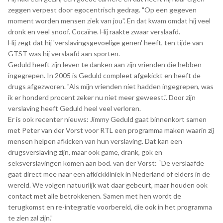
zeggen verpest door egocentrisch gedrag. "Op een gegeven
moment worden mensen ziek van jou". En dat kwam omdat hij veel
dronk en veel snoof. Cocaïne. Hij raakte zwaar verslaafd.
Hij zegt dat hij 'verslavingsgevoelige genen' heeft, ten tijde van
GTST was hij verslaafd aan sporten.
Geduld heeft zijn leven te danken aan zijn vrienden die hebben
ingegrepen. In 2005 is Geduld compleet afgekickt en heeft de
drugs afgezworen. "Als mijn vrienden niet hadden ingegrepen, was
ik er honderd procent zeker nu niet meer geweest.". Door zijn
verslaving heeft Geduld heel veel verloren.
Er is ook recenter nieuws: Jimmy Geduld gaat binnenkort samen
met Peter van der Vorst voor RTL een programma maken waarin zij
mensen helpen afkicken van hun verslaving. Dat kan een
drugsverslaving zijn, maar ook game, drank, gok en
seksverslavingen komen aan bod. van der Vorst: “De verslaafde
gaat direct mee naar een afkickkliniek in Nederland of elders in de
wereld. We volgen natuurlijk wat daar gebeurt, maar houden ook
contact met alle betrokkenen. Samen met hen wordt de
terugkomst en re-integratie voorbereid, die ook in het programma
te zien zal zijn.”