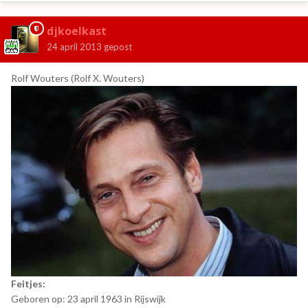
djkoelkast
24 april 2013
gepost
Rolf Wouters (Rolf X. Wouters)
Feitjes:
Geboren op: 23 april 1963 in Rijswijk