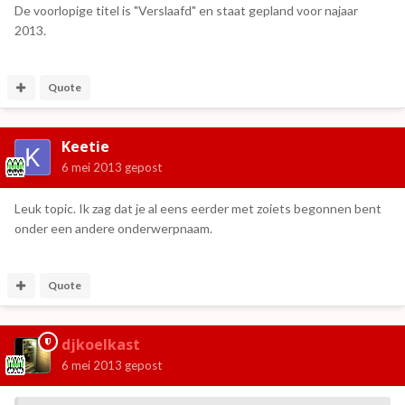
De voorlopige titel is "Verslaafd" en staat gepland voor najaar
2013.
Quote
Keetie
6 mei 2013
gepost
Leuk topic. Ik zag dat je al eens eerder met zoiets begonnen bent
onder een andere onderwerpnaam.
Quote
djkoelkast
6 mei 2013
gepost