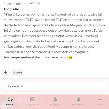
in entertainende video's.
Biografie
Miljuschka begon op negentienjarige leeftijd als presentatrice bij
muziekzender TMF. Na drie jaar bij TMF en anderhalf jaar acteren in
de Nederlandse soapserie 'Onderweg Naar Morgen', stortte zij zich
fulltime op het moederschap een ontwikkelde ze een grote liefde
voor koken. Dat bleef niet onopgemerkt, want in 2014 werd zij
gevraagd als columniste bij het culinaire blog Culy.nl en is zij ook
ambassadrice voor de Youth Food Movement van slowfood.
Daarnaast schrijft ze maandelijks recepten voor vogue.nl.
Iets langer geduurd dus, maar ze is terug
Quote
1 year later...
samba-boy
Forums
Ongelezen
Inloggen
Registreren
Meer
11 februari 2016
gepost