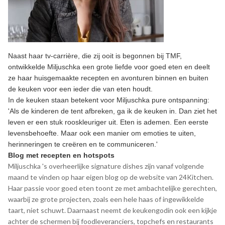
Naast haar tv-carrière, die zij ooit is begonnen bij TMF,
ontwikkelde Miljuschka een grote liefde voor goed eten en deelt
ze haar huisgemaakte recepten en avonturen binnen en buiten
de keuken voor een ieder die van eten houdt.
In de keuken staan betekent voor Miljuschka pure ontspanning:
'Als de kinderen de tent afbreken, ga ik de keuken in. Dan ziet het
leven er een stuk rooskleuriger uit. Eten is ademen. Een eerste
levensbehoefte. Maar ook een manier om emoties te uiten,
herinneringen te creëren en te communiceren.'
Blog met recepten en hotspots
Miljuschka 's overheerlijke signature dishes zijn vanaf volgende
maand te vinden op haar eigen blog op de website van 24Kitchen.
Haar passie voor goed eten toont ze met ambachtelijke gerechten,
waarbij ze grote projecten, zoals een hele haas of ingewikkelde
taart, niet schuwt. Daarnaast neemt de keukengodin ook een kijkje
achter de schermen bij foodleveranciers, topchefs en restaurants