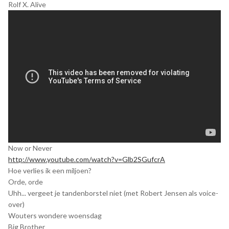
Rolf X. Alive
Now or Never
http://www.youtube.com/watch?v=Glb2SGufcrA
Hoe verlies ik een miljoen?
Orde, orde
Uhh... vergeet je tandenborstel niet (met Robert Jensen als voice-
over)
Wouters wondere woensdag
Big Brother