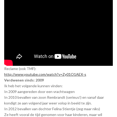
Reclame (ook TMF):
http://www.youtube.com/watch?v=Zy01O1AEX-s
Verdwenen sinds: 2009
Ik heb het volgende kunnen vinden:
In 2009 aangereden door een vrachtwagen
In 2010 bevallen van zoon Rembrandt (serieus!) en vanaf daar
kondigt ze aan volgend jaar weer volop in beeld te zijn.
In 2012 bevallen van dochter Felina Stientje (zeg maar niks)
Ze heeft vooral de tijd genomen voor haar kinderen, maar wil