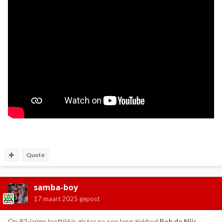
Quote
samba-boy
17 maart 2025
gepost
Op 82-jarige leeftijd is gister na een lang ziekbed
Rob de Nijs