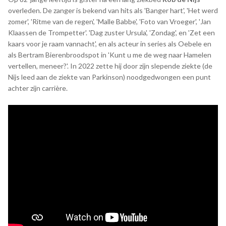
overleden. De zanger is bekend van hits als 'Banger hart', 'Het werd
zomer', 'Ritme van de regen', 'Malle Babbe', 'Foto van Vroeger', 'Jan
Klaassen de Trompetter'. 'Dag zuster Ursula', 'Zondag', en 'Zet een
kaars voor je raam vannacht', en als acteur in series als Oebele en
als Bertram Bierenbroodspot in 'Kunt u me de weg naar Hamelen
vertellen, meneer?'. In 2022 zette hij door zijn slepende ziekte (de
Nijs leed aan de ziekte van Parkinson) noodgedwongen een punt
achter zijn carrière.