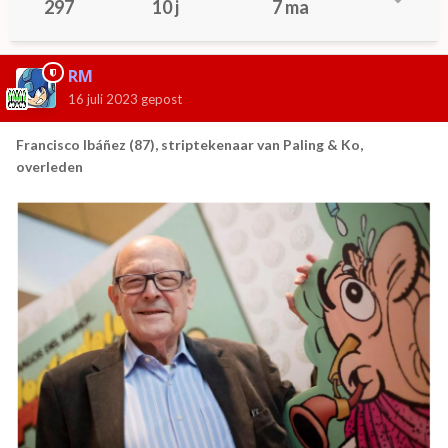
297
10 j
7 ma
RM
16 juli 2023
gepost
Francisco Ibáñez (87), striptekenaar van Paling & Ko,
overleden