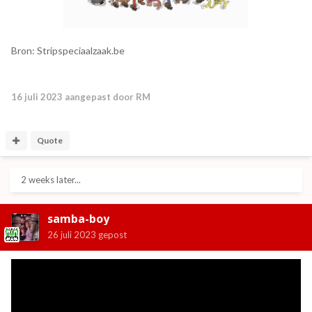
Bron: Stripspeciaalzaak.be
16 juli 2023
aangepast door RM
Quote
2 weeks later...
samba-boy
26 juli 2023
gepost