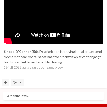
Sinéad O'Connor (56)
. De afgelopen jaren ging het al ontzettend
slecht met haar, vooral nadat haar zoon zichzelf op zeventienjarige
leeftijd van het leven beroofde. Treurig.
26 juli 2023
aangepast door samba-boy
Quote
3 months later...