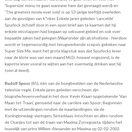
'Supersize' menu te gaan wanneer hem dat gevraagd werd) en
'The greatest movie ever sold' is op 53-jarige leeftijd overleden
aan de gevolgen van k*nker. Enkele jaren geleden 'cancelde'
Spurlock zichzelf door in een open brief aan te kaarten dat hij
enkele misstappen had begaan op seksueel gebied en ook over
bepaalde zaken had gelogen (Waaronder zijn alcoholisme - hierdoor
wordt er tegenwoordig met terugwerkende scepsis gekeken naar
Super Size Me, want het grote klapstuk was dat Spurlocks lever
naar de klote was van een maand McD; hoewel ongezond, is de
kapotte lever vooral te wijten aan het overmatig drinken wat hij
toen al deed).
Rudolf Spoor
(85), één van de boegbeelden van de Nederlandse
televisie-regie. Enkele jaren geleden verscheen zijn
biografie/levensverhaal in het door Kevin Kraan opgetekende 'Van
Maan tot Traan', genoemd naar de carrière van Spoor: Begonnen
met de uitzendingen rondom de maanlandingen, via de
Koninginnedag-vieringen, Sinterklaas-intochten en alles rondom
de Oranjes tot aan dé traan van Maxima Zorreguieta, tijdens het
huwelijk van prins Willem-Alexander en Maxima op 02-02-2002.