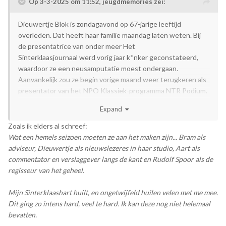
Op 3-3-2025 om 11:52,
jeugdmemories
zei:
Dieuwertje Blok is zondagavond op 67-jarige leeftijd
overleden. Dat heeft haar familie maandag laten weten. Bij
de presentatrice van onder meer Het
Sinterklaasjournaal werd vorig jaar k*nker geconstateerd,
waardoor ze een neusamputatie moest ondergaan.
Aanvankelijk zou ze begin vorige maand weer terugkeren als
presentator van het NPO Klassiek-programma NTR Podium.
Expand
Zoals ik elders al schreef:
Wat een hemels seizoen moeten ze aan het maken zijn... Bram als
adviseur, Dieuwertje als nieuwslezeres in haar studio, Aart als
commentator en verslaggever langs de kant en Rudolf Spoor als de
regisseur van het geheel.
Mijn Sinterklaashart huilt, en ongetwijfeld huilen velen met me mee.
Dit ging zo intens hard, veel te hard. Ik kan deze nog niet helemaal
bevatten.