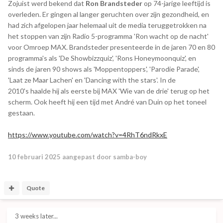
Zojuist werd bekend dat
Ron Brandsteder
op 74-jarige leeftijd is
Ka de slang
overleden. Er gingen al langer geruchten over zijn gezondheid, en
Maar nu een anekdote. Vanzelfsprekend stond ooit de
had zich afgelopen jaar helemaal uit de media teruggetrokken na
eerste kandidaat op de lijst met een angst voor ´slangen´. De
het stoppen van zijn Radio 5-programma 'Ron wacht op de nacht'
natuurlijke angst of afkeer voor slangen is niet vreemd en bij
voor Omroep MAX. Brandsteder presenteerde in de jaren 70 en 80
de mens door de natuur ingegeven. En vooral bij Hollanders,
programma's als 'De Showbizzquiz', 'Rons Honeymoonquiz', en
die er niet zo aan gewend zijn. Dus ik had ook zoiets. Tijdens
sinds de jaren 90 shows als 'Moppentoppers', 'Parodie Parade',
de repetitie van het programma overdag (de opname was pas
'Laat ze Maar Lachen' en 'Dancing with the stars'. In de
in de avond), gebruikten we natuurlijk een rubberen slang.
2010's haalde hij als eerste bij MAX 'Wie van de drie' terug op het
Maar de dierenverzorger was voor de lunch reeds ter plekke
scherm. Ook heeft hij een tijd met André van Duin op het toneel
met de echte, kleine Boa Constrictor. In stilte vroeg ik ´de
gestaan.
expert´ even op mijn kleedkamer langs te komen met ´de
rieten mand met inhoud´. Ik wilde mezelf even van een
https://www.youtube.com/watch?v=4RhT6ndRkxE
probleem afhelpen. Het duurde gelukkig niet al te lang. De
kop van de kleine Boa deed me denken aan een Disney
10 februari 2025
aangepast door samba-boy
character en het beestje vleide zich al snel rond mijn nek. ´´Zij
is mensen gewend en op haar gemak´´, zei de
reptielenspecialist. ´´Waarschijnlijk gaat ze nu slapen.´´ En ja
Quote
hoor, het koppie verdween achter de rechter revers van mijn
jasje en de staart toevallig aan de andere kant. Alleen het
mooi gevlekte lichaam was nog zichtbaar rond mijn hals.
3 weeks later...