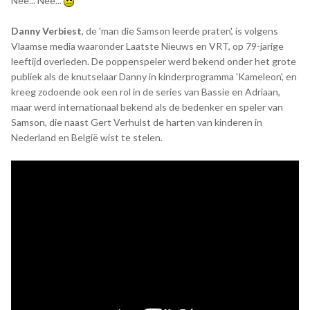
Nee... Nee...
Danny Verbiest
, de 'man die Samson leerde praten', is volgens
Vlaamse media waaronder Laatste Nieuws en VRT, op 79-jarige
leeftijd overleden. De poppenspeler werd bekend onder het grote
publiek als de knutselaar Danny in kinderprogramma 'Kameleon', en
kreeg zodoende ook een rol in de series van Bassie en Adriaan,
maar werd internationaal bekend als de bedenker en speler van
Samson, die naast Gert Verhulst de harten van kinderen in
Nederland en België wist te stelen.