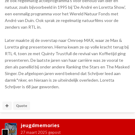
ze ook regelmatig actieprogramma's voor behoud van dier en
natuur, zoals bijvoorbeeld in 1995 bij 'De André en Loretta Show',
een eenmalig programma voor het Wereld Natuur Fonds met
André van Duin. Ook sprak ze regelmatig natuurfilms voor de
zenders van RTL in.
Later maakte zij de overstap naar Omroep MAX, waar ze Max &
Loretta ging presenteren. Hierna kwam ze op volle kracht terug bij
RTL 4, toen ze met Quinty Trustfull de revival van Koffietijd ging
presenteren. De laatste jaren van haar carrière was ze vooral te
zien als panellid bij onder andere Ranking the Stars en The Masked
Singer. De afgelopen jaren werd bekend dat Schrijver leed aan
darmk*nker, en hieraan is ze uiteindelijk overleden. Loretta
Schrijver is 68 jaar geworden.
Quote
jeugdmemories
27 maart 2025
gepost