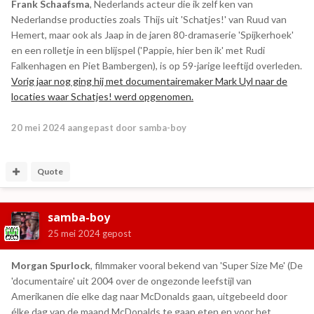
Frank Schaafsma
, Nederlands acteur die ik zelf ken van
Nederlandse producties zoals Thijs uit 'Schatjes!' van Ruud van
Hemert, maar ook als Jaap in de jaren 80-dramaserie 'Spijkerhoek'
en een rolletje in een blijspel ('Pappie, hier ben ik' met Rudi
Falkenhagen en Piet Bambergen), is op 59-jarige leeftijd overleden.
Vorig jaar nog ging hij met documentairemaker Mark Uyl naar de
locaties waar Schatjes! werd opgenomen.
20 mei 2024
aangepast door samba-boy
Quote
samba-boy
25 mei 2024
gepost
Morgan Spurlock
, filmmaker vooral bekend van 'Super Size Me' (De
'documentaire' uit 2004 over de ongezonde leefstijl van
Amerikanen die elke dag naar McDonalds gaan, uitgebeeld door
élke dag van de maand McDonalds te gaan eten en voor het