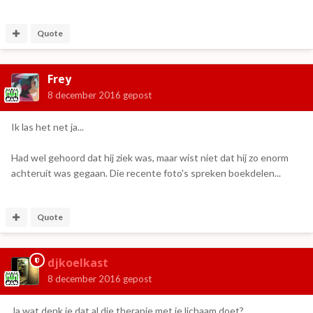
Quote
Frey
8 december 2016
gepost
Ik las het net ja...
Had wel gehoord dat hij ziek was, maar wist niet dat hij zo enorm
achteruit was gegaan. Die recente foto's spreken boekdelen...
Quote
djkoelkast
8 december 2016
gepost
Ja wat denk je dat al die therapie met je lichaam doet?