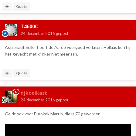
Quote
T4600C
24 december 2016
gepost
Astronaut Seller heeft de Aarde voorgoed verlaten. Hellaas kon hij
het gevecht met k*nker niet meer aan.
Quote
djkoelkast
24 december 2016
gepost
Geldt ook voor Eurokok Martin, die is 70 geworden.