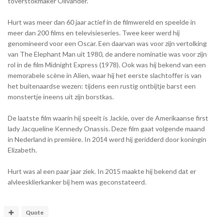
toverstokmaker Olivander.
Hurt was meer dan 60 jaar actief in de filmwereld en speelde in
meer dan 200 films en televisieseries. Twee keer werd hij
genomineerd voor een Oscar. Een daarvan was voor zijn vertolking
van The Elephant Man uit 1980, de andere nominatie was voor zijn
rol in de film Midnight Express (1978). Ook was hij bekend van een
memorabele scène in Alien, waar hij het eerste slachtoffer is van
het buitenaardse wezen: tijdens een rustig ontbijtje barst een
monstertje ineens uit zijn borstkas.
De laatste film waarin hij speelt is Jackie, over de Amerikaanse first
lady Jacqueline Kennedy Onassis. Deze film gaat volgende maand
in Nederland in première. In 2014 werd hij geridderd door koningin
Elizabeth.
Hurt was al een paar jaar ziek. In 2015 maakte hij bekend dat er
alvleesklierkanker bij hem was geconstateerd.
Quote