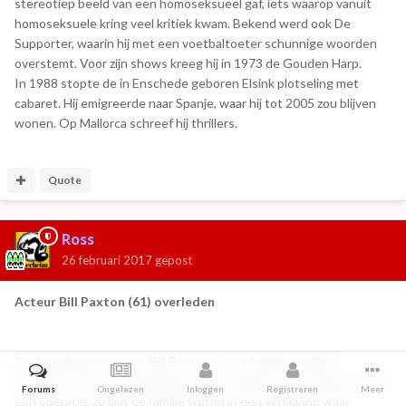
stereotiep beeld van een homoseksueel gaf, iets waarop vanuit
homoseksuele kring veel kritiek kwam. Bekend werd ook De
Supporter, waarin hij met een voetbaltoeter schunnige woorden
overstemt. Voor zijn shows kreeg hij in 1973 de Gouden Harp.
In 1988 stopte de in Enschede geboren Elsink plotseling met
cabaret. Hij emigreerde naar Spanje, waar hij tot 2005 zou blijven
wonen. Op Mallorca schreef hij thrillers.
Quote
Ross
26 februari 2017
gepost
Acteur Bill Paxton (61) overleden
De Amerikaanse acteur Bill Paxton is op 61-jarige leeftijd
overleden. Hij stierf zaterdag aan de gevolgen van complicaties van
Forums
Ongelezen
Inloggen
Registreren
Meer
een operatie, zo laat de familie weten in een verklaring waar