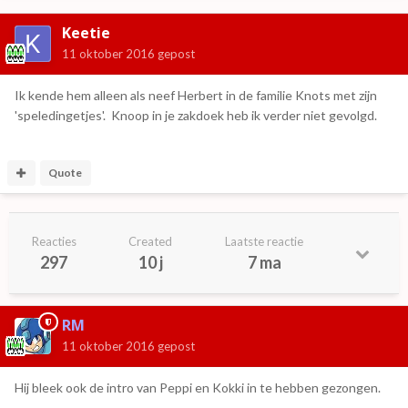
Keetie
11 oktober 2016
gepost
Ik kende hem alleen als neef Herbert in de familie Knots met zijn
'speledingetjes'. Knoop in je zakdoek heb ik verder niet gevolgd.
Quote
Reacties
Created
Laatste reactie
297
10 j
7 ma
RM
11 oktober 2016
gepost
Hij bleek ook de intro van Peppi en Kokki in te hebben gezongen.