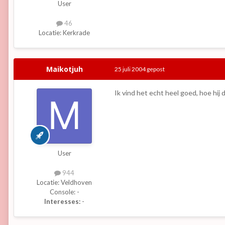
User
46
Locatie:
Kerkrade
Maikotjuh
25 juli 2004
gepost
Ik vind het echt heel goed, hoe hij 
User
944
Locatie:
Veldhoven
Console:
-
Interesses:
-