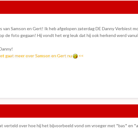
 als van Samson en Gert! Ik heb afgelopen zaterdag DE Danny Verbiest 
p de foto gegaan! Hij vondt het erg leuk dat hij ook herkend werd vanu
 Danny!
het gaat meer over Samson en Gert nu
<<
wat verteld over hoe hij het bijvoorbeeld vond om vroeger met *bas* en *a