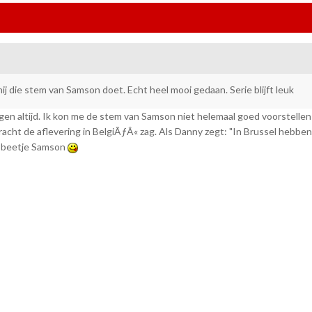
hij die stem van Samson doet. Echt heel mooi gedaan. Serie blijft leuk
ngen altijd. Ik kon me de stem van Samson niet helemaal goed voorstellen 
acht de aflevering in BelgiÃƒÂ« zag. Als Danny zegt: "In Brussel hebben 
 beetje Samson