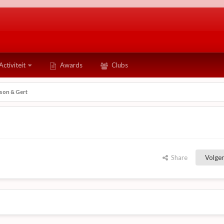
Activiteit
Awards
Clubs
son & Gert
Share
Volger