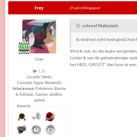
Frey
25 juli 2004
gepost
schreef Maikotjuh:
Ik vind het echt heel goed, hoe 
Vind ik ook, en die leuke verspreki
totdat ik van de geheimzinnige opdr
User
het HEEL GROOT" dan hoor je een
5,2k
Locatie:
Venlo
Console:
Super Nintendo
Interesses:
Pokémon, Bassie
& Adriaan, Games, amiibo,
anime
Awards