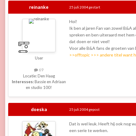
reinanke
25 juli 2004
gestart
Hoi!
Ik ben al jaren Fan van zowel B&A
spreken en ben uiteraard met hem o
dat doen er niet veel!
Voor alle B&A fans de groeten van
>>offtopic >>> andere titel want 
User
69
Locatie:
Den Haag
Interesses:
Bassie en Adriaan
en studio 100!
doeska
25 juli 2004
gepost
Dat is wel leuk. Heeft hij ook nog 
een serie te werken.