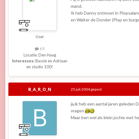
mand.
Ik heb Danny ontmoet in Plopsaland
en Walter de Donder (Plop en bur
User
69
Locatie:
Den Haag
Interesses:
Bassie en Adriaan
en studio 100!
B_A_R_O_N
25 juli 2004
gepost
ja,ik heb een aantal jaren geleden
vragen
Maar ben wel als klein jochie met 