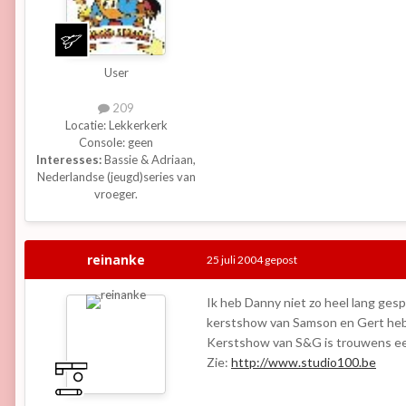
User
209
Locatie:
Lekkerkerk
Console:
geen
Interesses:
Bassie & Adriaan,
Nederlandse (jeugd)series van
vroeger.
reinanke
25 juli 2004
gepost
Ik heb Danny niet zo heel lang gesp
kerstshow van Samson en Gert heb 
Kerstshow van S&G is trouwens ee
Zie:
http://www.studio100.be