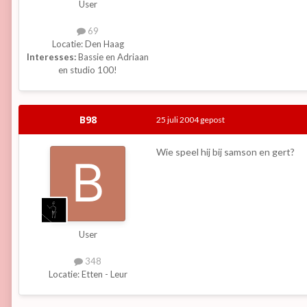
User
69
Locatie:
Den Haag
Interesses:
Bassie en Adriaan
en studio 100!
B98
25 juli 2004
gepost
Wie speel hij bij samson en gert?
User
348
Locatie:
Etten - Leur