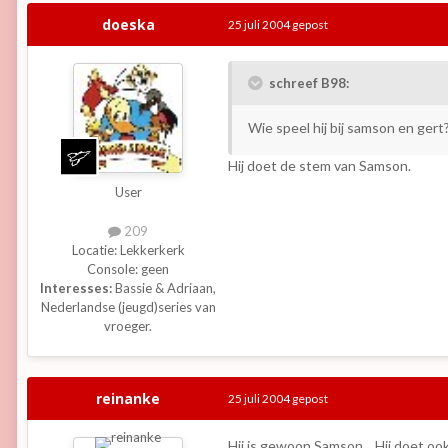
doeska
25 juli 2004
gepost
schreef B98:
Wie speel hij bij samson en gert
Hij doet de stem van Samson.
User
209
Locatie:
Lekkerkerk
Console:
geen
Interesses:
Bassie & Adriaan,
Nederlandse (jeugd)series van
vroeger.
reinanke
25 juli 2004
gepost
Hij is gewoon Samson... Hij doet oo