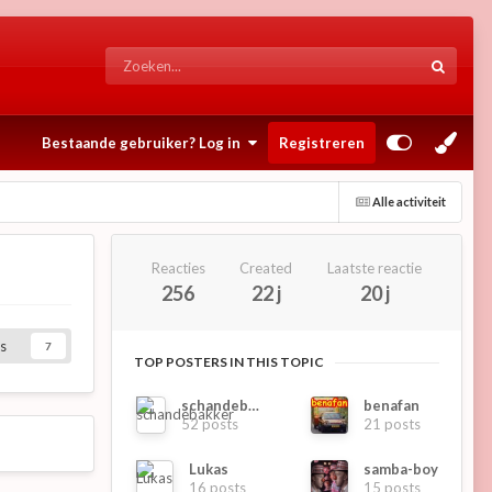
Bestaande gebruiker? Log in
Registreren
Alle activiteit
Reacties
Created
Laatste reactie
256
22 j
20 j
s
7
TOP POSTERS IN THIS TOPIC
schandebakker
benafan
52 posts
21 posts
Lukas
samba-boy
16 posts
15 posts