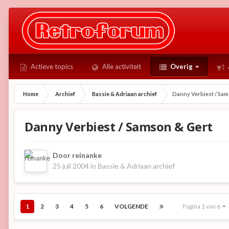
Actieve topics
Alle activiteit
Overig
Home
Archief
Bassie & Adriaan archief
Danny Verbiest / Sam
Danny Verbiest / Samson & Gert
Door
reinanke
25 juli 2004
in
Bassie & Adriaan archief
1
2
3
4
5
6
VOLGENDE
Pagina 1 van 6