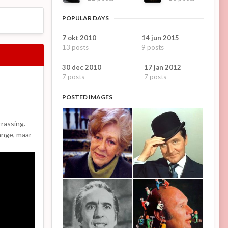
POPULAR DAYS
7 okt 2010
14 jun 2015
13 posts
9 posts
30 dec 2010
17 jan 2012
7 posts
7 posts
POSTED IMAGES
rassing.
ange, maar