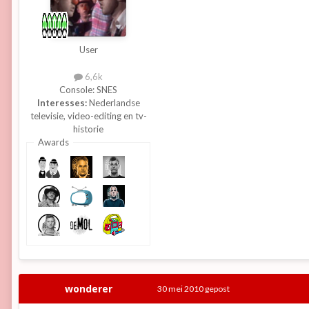
User
6,6k
Console:
SNES
Interesses:
Nederlandse
televisie, video-editing en tv-
historie
Awards
wonderer
30 mei 2010
gepost