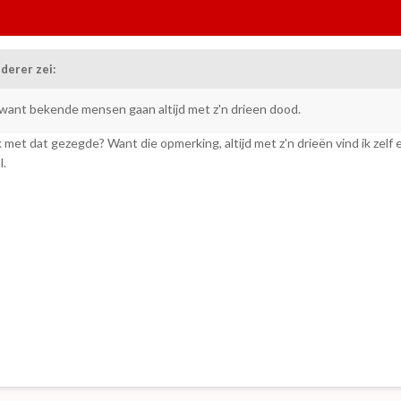
derer zei:
 want bekende mensen gaan altijd met z'n drieen dood.
k met dat gezegde? Want die opmerking, altijd met z'n drieën vind ik zelf 
l.