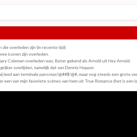
die overleden zijn (in recente tijd)
wee iconen zijn overleden.
ary Coleman overleden was. Beter gekend als Arnold uit Hey Arnold.
grijker overlijden, namelijk dat van Dennis Hopper.
hij leed aan terminale pancreas!@##$!@#, maar nog steeds een grote ver
r een van mijn favoriete scènes van hem uit True Romance (het is een l