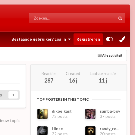
Bestaande gebruiker? Log in
Registreren
Alle activiteit
Reacties
Created
Laatste reactie
287
16 j
11 j
s
1
TOP POSTERS IN THIS TOPIC
djkoelkast
samba-boy
72 posts
37 posts
nieuw topic
Hinse
randy_roes
22 posts
20 posts