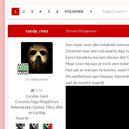
1
2
3
4
5
6
VOLGENDE
Pagina 1 van 6
randy_roes
30 mei 2010
gestart
Een topic voor alle notabele mensen 
Gisteren was een vrij zwarte dag, t
Eerst bereikte me het nieuws dat G
Maar voor mij was er toch een belan
Het zat er wel aan te komen, want 
Als eerbetoon aan Hopper, hieronde
In memoriam
wel de moeite waard)
9,1k
Locatie:
Gent
Console:
Sega MegaDrive
Interesses:
Games, Films, Bier
en karting
Awards