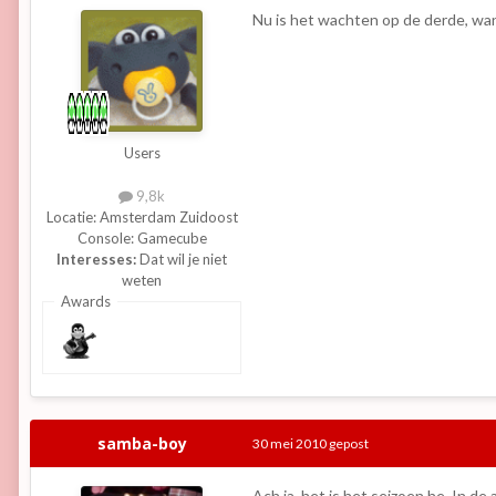
Nu is het wachten op de derde, wan
Users
9,8k
Locatie:
Amsterdam Zuidoost
Console:
Gamecube
Interesses:
Dat wil je niet
weten
Awards
samba-boy
30 mei 2010
gepost
Ach ja, het is het seizoen he. In d