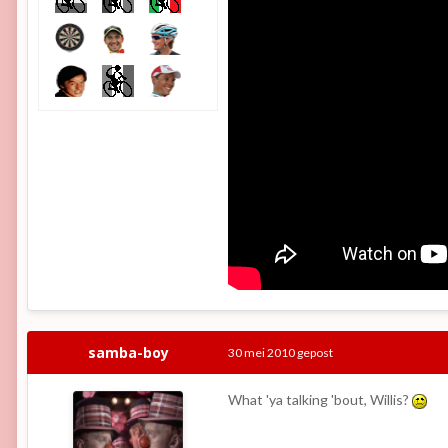
samba-boy
30 mei 2010
gepost
What 'ya talking 'bout, Willis?