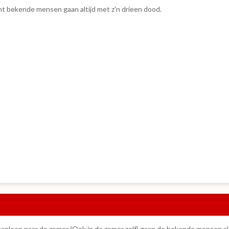
t bekende mensen gaan altijd met z'n drieen dood.
e aanloop naar de zomer (Ook in de zomer zelf) gaan de bekende mensen al