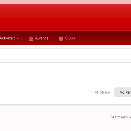
Activiteit
Awards
Clubs
Share
Volger
Start een 