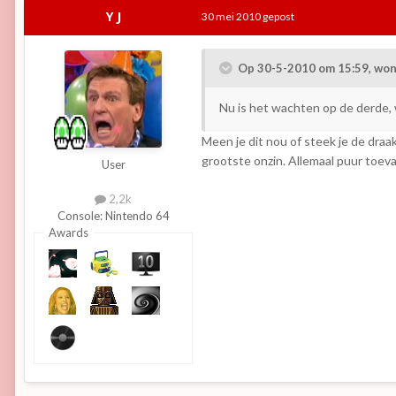
Y J
30 mei 2010
gepost
Op 30-5-2010 om 15:59, won
Nu is het wachten op de derde,
Meen je dit nou of steek je de draa
grootste onzin. Allemaal puur toeva
User
2,2k
Console:
Nintendo 64
Awards