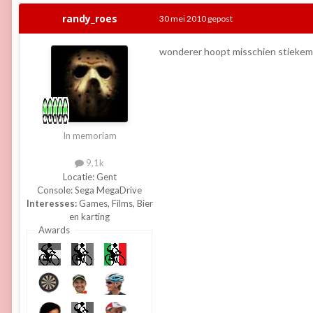
randy_roes
30 mei 2010
gepost
wonderer hoopt misschien stiekem 
In memoriam
9,1k
Locatie:
Gent
Console:
Sega MegaDrive
Interesses:
Games, Films, Bier
en karting
Awards