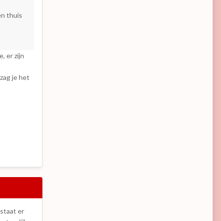
en thuis
 er zijn
zag je het
 staat er