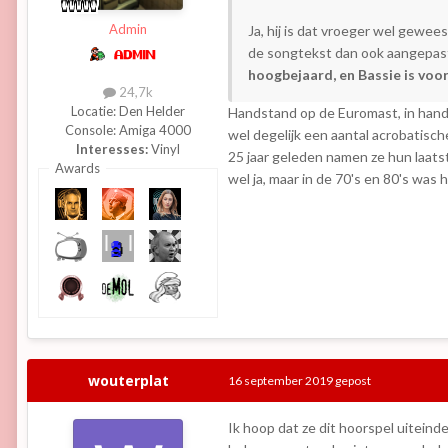
Admin
Ja, hij is dat vroeger wel geweest
de songtekst dan ook aangepast
hoogbejaard, en Bassie is voo
24,7k
Locatie:
Den Helder
Handstand op de Euromast, in hands
Console:
Amiga 4000
wel degelijk een aantal acrobatisch
Interesses:
Vinyl
25 jaar geleden namen ze hun laatst
Awards
wel ja, maar in de 70's en 80's was
wouterplat
16 september 2019
gepost
Ik hoop dat ze dit hoorspel uiteinde