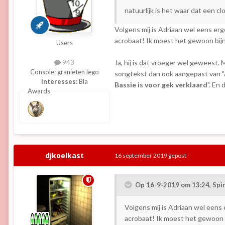
natuurlijk is het waar dat een c
Volgens mij is Adriaan wel eens e
acrobaat! Ik moest het gewoon bijn
Users
Ja, hij is dat vroeger wel geweest. M
943
Console:
granieten lego
songtekst dan ook aangepast van "
Interesses:
Bla
Bassie is voor gek verklaard
". En
Awards
djkoelkast
16 september 2019
gepost
Op 16-9-2019 om 13:24,
Spi
Volgens mij is Adriaan wel een
acrobaat! Ik moest het gewoon b