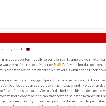
onderwerp geworden
ch, mijn ouders wisten me zelfs te vertellen dat ik enge dromen had en b
og wat van herinneren ook. Mooi toch?!
En ik vond het dus ook echt l
🤗
rcus artiesten waren, dat maakte alles (zeker als kind) een stuk geloofwa
nneringen aardig om zeep geholpen. Ik heb alle respect voor Adriaan maa
assie (de prive persoon dus) zo leuk en aangenaam vind. Ik weet nog dat i
oe Bassie ineens uithaalde. Wel, als ik die berichten binnen de context v
n toch zo nodig door moest en dan maar gewoon solo ging (waarom niet h
lijkt mij vreemd dat hij dit voor het geld moest doen...) en de geruchten 