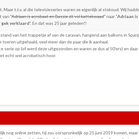
. Maar t.t.v. al die televisieseries waren ze eigenlijk al stokoud. Wij hadd
 van "
Adriaan is acrobaat en Bassie zit vol kattekwaad
" naar "
Adriaan is
r gek verklaard
". En dat was 25 jaar geleden!!
tand van het trappetje af van de caravan, hangend aan balkons in Spanje,
e toeren uitgehaald, veel meer dan de paar die ik aanhaal.
e serie op (of werd deze uitgezonden en waren ze dus al 50'ers) en daar 
 het echt wel acrobatisch hoor.
lijk nog online zetten, hij zou oorspronkelijk op 21 juni 2019 komen, maar