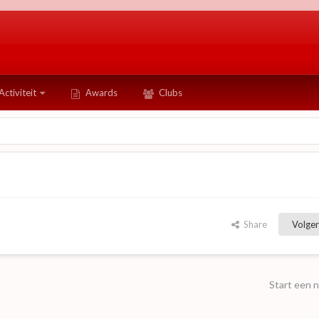
Activiteit
Awards
Clubs
Share
Volger
Start een 