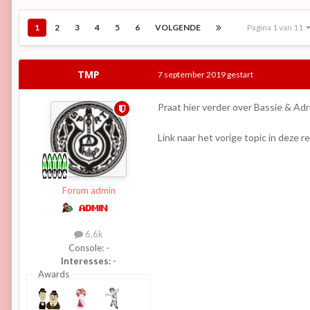
1
2
3
4
5
6
VOLGENDE
Pagina 1 van 11
TMP
7 september 2019
gestart
Praat hier verder over Bassie & Adr
Link naar het vorige topic in deze re
Forum admin
6,6k
Console:
-
Interesses:
-
Awards