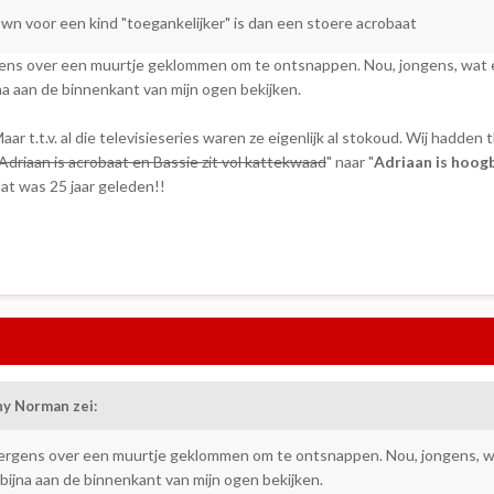
lown voor een kind "toegankelijker" is dan een stoere acrobaat
rgens over een muurtje geklommen om te ontsnappen. Nou, jongens, wat
a aan de binnenkant van mijn ogen bekijken.
aar t.t.v. al die televisieseries waren ze eigenlijk al stokoud. Wij hadden 
Adriaan is acrobaat en Bassie zit vol kattekwaad
" naar "
Adriaan is hoogb
 dat was 25 jaar geleden!!
ny Norman
zei:
s ergens over een muurtje geklommen om te ontsnappen. Nou, jongens, 
ijna aan de binnenkant van mijn ogen bekijken.