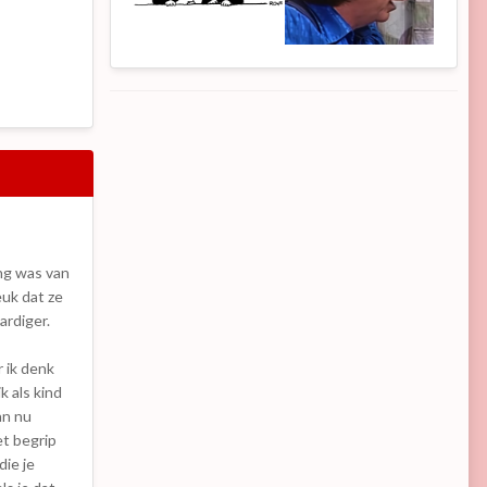
ang was van
euk dat ze
ardiger.
r ik denk
k als kind
an nu
et begrip
die je