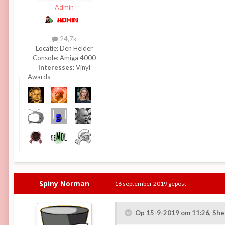
Admin
24,7k
Locatie:
Den Helder
Console:
Amiga 4000
Interesses:
Vinyl
Awards
Spiny Norman
16 september 2019
gepost
Op 15-9-2019 om 11:26,
She