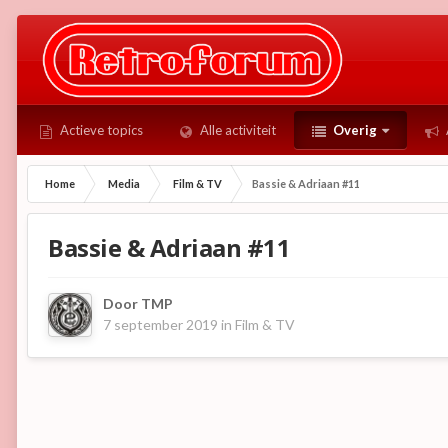
Actieve topics
Alle activiteit
Overig
Home
Media
Film & TV
Bassie & Adriaan #11
Bassie & Adriaan #11
Door
TMP
7 september 2019
in
Film & TV