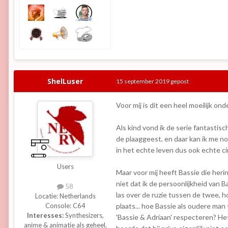
ShelLuser
15 september 2019
gepost
Voor mij is dit een heel moeilijk 
Als kind vond ik de serie fantastis
de plaaggeest, en daar kan ik me n
in het echte leven dus ook echte ci
Users
Maar voor mij heeft Bassie die heri
niet dat ik de persoonlijkheid van B
58
las over de ruzie tussen de twee, h
Locatie:
Netherlands
plaats... hoe Bassie als oudere ma
Console:
C64
Interesses:
Synthesizers,
'Bassie & Adriaan' respecteren? Het 
anime & animatie als geheel,