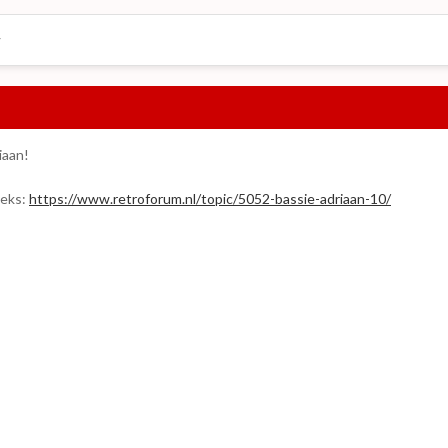
iaan!
e ks:
https://www.retroforum.nl/topic/5052-bassie-adriaan-10/