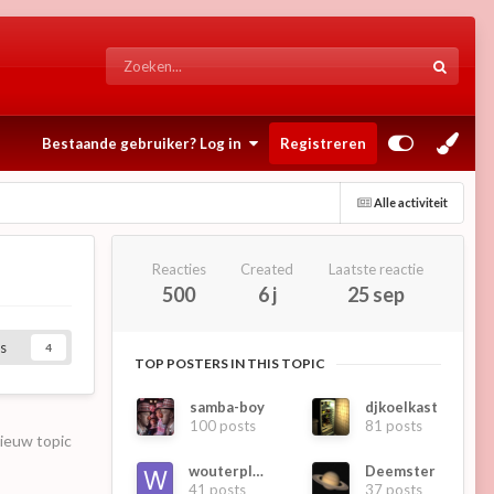
Bestaande gebruiker? Log in
Registreren
Alle activiteit
Reacties
Created
Laatste reactie
500
6 j
25 sep
s
4
TOP POSTERS IN THIS TOPIC
samba-boy
djkoelkast
100 posts
81 posts
nieuw topic
wouterplat
Deemster
41 posts
37 posts