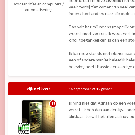
hoorde dat hij prive eigenlijk niet e
scooter ritjes en computers /
veel voorbij ziet komen van veel ver
automatisering.
ineens heel anders naar die oude se
Dan valt het mij ineens (mogelijk o
woord moet voeren. Ik weet wel: he
kind "toegankelijker" is dan een st
Ik kan nog steeds met plezier naar o
een of andere manier beleef ik hele
beleving heeft Bassie een aardige 
djkoelkast
16 september 2019
gepost
Ik vind niet dat Adriaan op een voe
verrot. Ik heb dan aan den lijve o
blijkbaar, terwijl het allemaal nog 