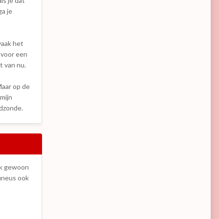
ls je dat
ga je
vaak het
 voor een
t van nu.
 Maar op de
 mijn
odzonde.
ook gewoon
cuneus ook