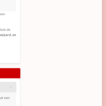
 een
thuis de
ejaard, en
wat een