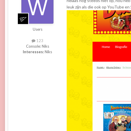
helaas nog steeds niet op, nou heb i
leuk zijn als die ook op YouTube en
Users
123
Console:
Niks
Interesses:
Niks