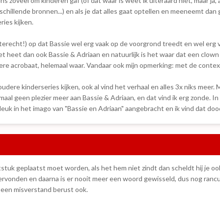
ens zoveel om kinderen gaf (of dat waar is weet ik uiteraard niet, maar ja, a
schillende bronnen...) en als je dat alles gaat optellen en meeneemt dan 
ries kijken.
nterecht!) op dat Bassie wel erg vaak op de voorgrond treedt en wel erg 
t heet dan ook Bassie & Adriaan en natuurlijk is het waar dat een clown
oere acrobaat, helemaal waar. Vandaar ook mijn opmerking: met de contex
udere kinderseries kijken, ook al vind het verhaal en alles 3x niks meer.
maal geen plezier meer aan Bassie & Adriaan, en dat vind ik erg zonde. In
deuk in het imago van "Bassie en Adriaan" aangebracht en ik vind dat do
tstuk geplaatst moet worden, als het hem niet zindt dan scheldt hij je 
ndervonden en daarna is er nooit meer een woord gewisseld, dus nog ran
op een misverstand berust ook.