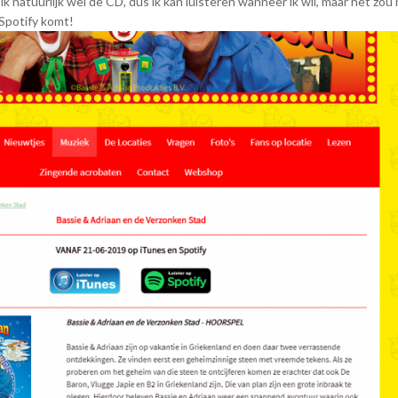
k natuurlijk wel de CD, dus ik kan luisteren wanneer ik wil, maar het zou 
 Spotify komt!