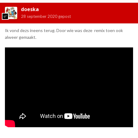
doeska
28 september 2020
gepost
Ik vond dezs ineens terug. Door wie was deze remix toen ook
alweer gemaakt.