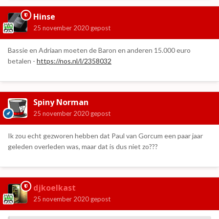
Hinse
25 november 2020
gepost
Bassie en Adriaan moeten de Baron en anderen 15.000 euro
betalen -
https://nos.nl/l/2358032
Spiny Norman
25 november 2020
gepost
Ik zou echt gezworen hebben dat Paul van Gorcum een paar jaar
geleden overleden was, maar dat is dus niet zo???
djkoelkast
25 november 2020
gepost