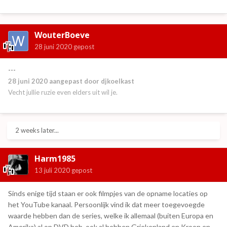
WouterBoeve
28 juni 2020
gepost
---
28 juni 2020
aangepast door djkoelkast
Vecht jullie ruzie even elders uit wil je.
2 weeks later...
Harm1985
13 juli 2020
gepost
Sinds enige tijd staan er ook filmpjes van de opname locaties op
het YouTube kanaal. Persoonlijk vind ik dat meer toegevoegde
waarde hebben dan de series, welke ik allemaal (buiten Europa en
Amerika) al op DVD heb, ook al hebben Griekenland en Kroon en