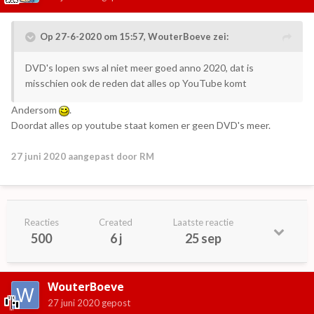
Op 27-6-2020 om 15:57,
WouterBoeve
zei:
DVD's lopen sws al niet meer goed anno 2020, dat is
misschien ook de reden dat alles op YouTube komt
Andersom
.
Doordat alles op youtube staat komen er geen DVD's meer.
27 juni 2020
aangepast door RM
Reacties
Created
Laatste reactie
500
6 j
25 sep
WouterBoeve
27 juni 2020
gepost