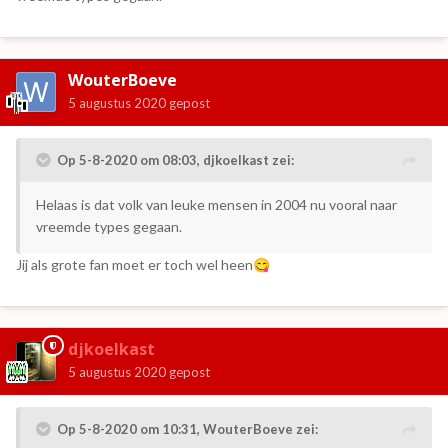
WouterBoeve
5 augustus 2020
gepost
Op 5-8-2020 om 08:03,
djkoelkast
zei:
Helaas is dat volk van leuke mensen in 2004 nu vooral naar
vreemde types gegaan.
Jij als grote fan moet er toch wel heen
😋
djkoelkast
5 augustus 2020
gepost
Op 5-8-2020 om 10:31,
WouterBoeve
zei: