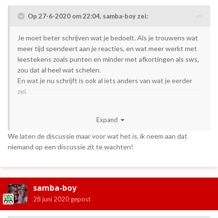
Op 27-6-2020 om 22:04,
samba-boy
zei:
Je moet beter schrijven wat je bedoelt. Als je trouwens wat
meer tijd spendeert aan je reacties, en wat meer werkt met
leestekens zoals punten en minder met afkortingen als sws,
zou dat al heel wat schelen.
En wat je nu schrijft is ook al iets anders van wat je eerder
zei.
Ineens wordt me in het geheel duidelijk waarom die
Expand
spelfouten in die laatste video voor jou niet zo'n probleem
waren.
Sws
.
We laten de discussie maar voor wat het is, ik neem aan dat
niemand op een discussie zit te wachten!
samba-boy
28 juni 2020
gepost