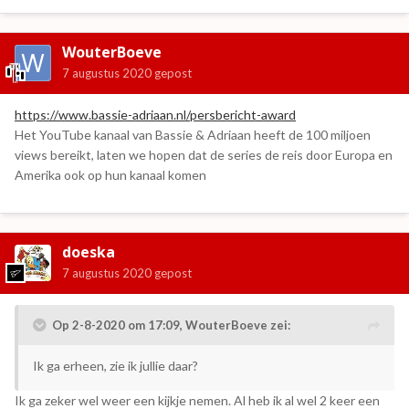
WouterBoeve
7 augustus 2020
gepost
https://www.bassie-adriaan.nl/persbericht-award
Het YouTube kanaal van Bassie & Adriaan heeft de 100 miljoen
views bereikt, laten we hopen dat de series de reis door Europa en
Amerika ook op hun kanaal komen
doeska
7 augustus 2020
gepost
Op 2-8-2020 om 17:09,
WouterBoeve
zei:
Ik ga erheen, zie ik jullie daar?
Ik ga zeker wel weer een kijkje nemen. Al heb ik al wel 2 keer een