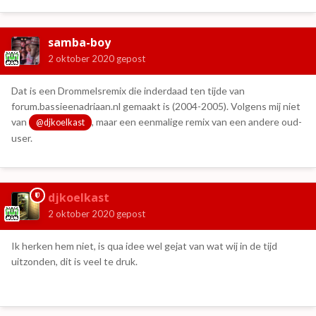
samba-boy
2 oktober 2020
gepost
Dat is een Drommelsremix die inderdaad ten tijde van
forum.bassieenadriaan.nl gemaakt is (2004-2005). Volgens mij niet
van
, maar een eenmalige remix van een andere oud-
@djkoelkast
user.
djkoelkast
2 oktober 2020
gepost
Ik herken hem niet, is qua idee wel gejat van wat wij in de tijd
uitzonden, dit is veel te druk.