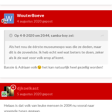
WouterBoeve
4 augustus 2020
gepost
Op 4-8-2020 om 20:44,
samba-boy
zei:
Als het nou de éérste museumexpo was die ze deden, maar
dit is de zoveelste. Ik heb echt wel wat beters te doen, zeker
als ik zie wat voor volk erop af komt.
Bassie & Adriaan volk
het kan natuurlijk heel gezellig worden!
😉
djkoelkast
5 augustus 2020
gepost
Helaas is dat volk van leuke mensen in 2004 nu vooral naar
vreemde types gegaan.