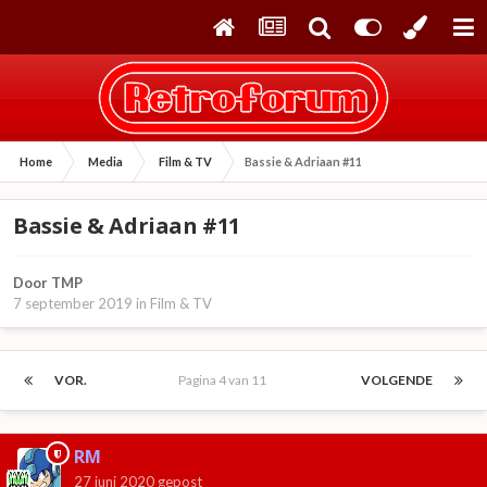
Home
Media
Film & TV
Bassie & Adriaan #11
Bassie & Adriaan #11
Door
TMP
7 september 2019
in
Film & TV
VOR.
Pagina 4 van 11
VOLGENDE
RM
27 juni 2020
gepost