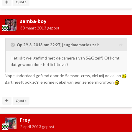
Quote
samba-boy
30 maart 2013
gepost
Op 29-3-2013 om 22:27, jeugdmemories zei:
Het lijkt wel gefilmd met de camera's van S&G zelf? Of komt
dat gewoon door het lichtinval?
Nope, inderdaad gefilmd door de Samson-crew, viel mij ook al op
Bart heeft ook zo'n enorme joekel van een zendermicrofoon
Quote
Frey
2 april 2013
gepost