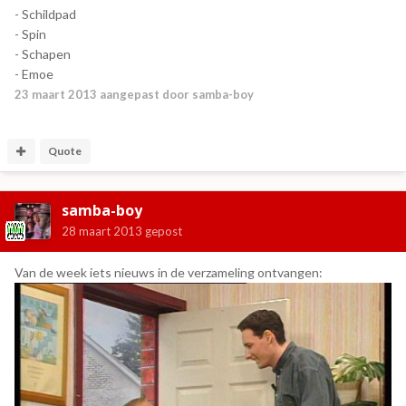
- Schildpad
- Spin
- Schapen
- Emoe
23 maart 2013
aangepast door samba-boy
Quote
samba-boy
28 maart 2013
gepost
Van de week iets nieuws in de verzameling ontvangen: