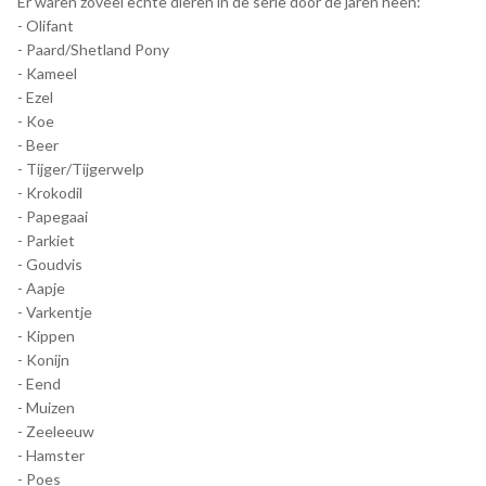
Er waren zoveel echte dieren in de serie door de jaren heen:
- Olifant
- Paard/Shetland Pony
- Kameel
- Ezel
- Koe
- Beer
- Tijger/Tijgerwelp
- Krokodil
- Papegaai
- Parkiet
- Goudvis
- Aapje
- Varkentje
- Kippen
- Konijn
- Eend
- Muizen
- Zeeleeuw
- Hamster
- Poes