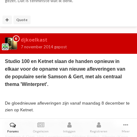
gezet. Dat is tenminste wat ik denk.
Quote
djkoelkast
7 november 2014
gepost
Studio 100 en Ketnet slaan de handen opnieuw in
elkaar voor de opname van nieuwe afleveringen van
de populaire serie Samson & Gert, met als centraal
thema 'Winterpret'.
De gloednieuwe afleveringen zijn vanaf maandag 8 december te
zien op Ketnet.
In totaal worden 15 nieuwe afleveringen van 12 minuten
opgenomen. Die spelen zich af in de sfeer van de kerstperiode.
Forums
Ongelezen
Inloggen
Registreren
Meer
Samson & Gert, Van Leemhuyzen (Walter Baele), Alberto (Koen