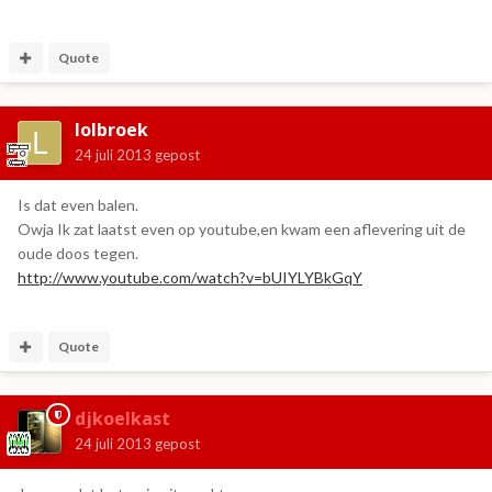
Quote
lolbroek
24 juli 2013
gepost
Is dat even balen.
Owja Ik zat laatst even op youtube,en kwam een aflevering uit de
oude doos tegen.
http://www.youtube.com/watch?v=bUIYLYBkGqY
Quote
djkoelkast
24 juli 2013
gepost