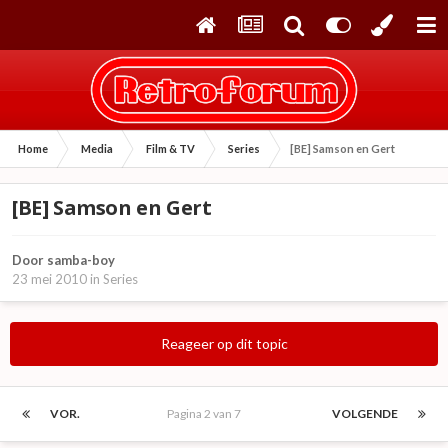
Home
Media
Film & TV
Series
[BE] Samson en Gert
[BE] Samson en Gert
Door
samba-boy
23 mei 2010
in
Series
Reageer op dit topic
VOR.
Pagina 2 van 7
VOLGENDE