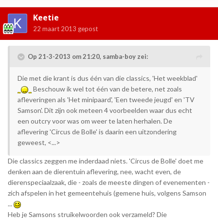
Keetie
22 maart 2013
gepost
Op 21-3-2013 om 21:20, samba-boy zei:
Die met die krant is dus één van die classics, 'Het weekblad'
Beschouw ik wel tot één van de betere, net zoals
afleveringen als 'Het minipaard', 'Een tweede jeugd' en 'TV
Samson'. Dit zijn ook meteen 4 voorbeelden waar dus echt
een outcry voor was om weer te laten herhalen. De
aflevering 'Circus de Bolle' is daarin een uitzondering
geweest, <...>
Die classics zeggen me inderdaad niets. 'Circus de Bolle' doet me
denken aan de dierentuin aflevering, nee, wacht even, de
dierenspeciaalzaak, die - zoals de meeste dingen of evenementen -
zich afspelen in het gemeentehuis (gemene huis, volgens Samson
...
Heb je Samsons struikelwoorden ook verzameld? Die