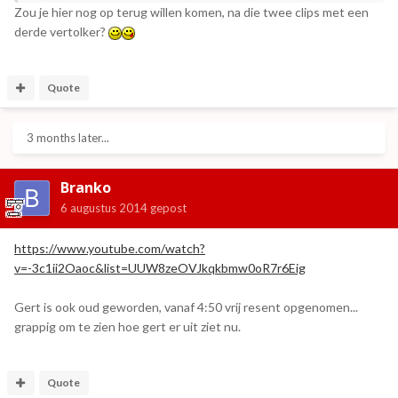
Zou je hier nog op terug willen komen, na die twee clips met een
derde vertolker?
Quote
3 months later...
Branko
6 augustus 2014
gepost
https://www.youtube.com/watch?
v=-3c1ii2Oaoc&list=UUW8zeOVJkqkbmw0oR7r6Eig
Gert is ook oud geworden, vanaf 4:50 vrij resent opgenomen...
grappig om te zien hoe gert er uit ziet nu.
Quote