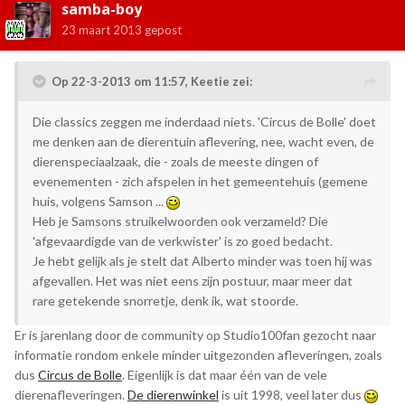
samba-boy
23 maart 2013
gepost
Op 22-3-2013 om 11:57, Keetie zei:
Die classics zeggen me inderdaad niets. 'Circus de Bolle' doet
me denken aan de dierentuin aflevering, nee, wacht even, de
dierenspeciaalzaak, die - zoals de meeste dingen of
evenementen - zich afspelen in het gemeentehuis (gemene
huis, volgens Samson ...
Heb je Samsons struikelwoorden ook verzameld? Die
'afgevaardigde van de verkwister' is zo goed bedacht.
Je hebt gelijk als je stelt dat Alberto minder was toen hij was
afgevallen. Het was niet eens zijn postuur, maar meer dat
rare getekende snorretje, denk ik, wat stoorde.
Er is jarenlang door de community op Studio100fan gezocht naar
informatie rondom enkele minder uitgezonden afleveringen, zoals
dus
Circus de Bolle
. Eigenlijk is dat maar één van de vele
dierenafleveringen.
De dierenwinkel
is uit 1998, veel later dus