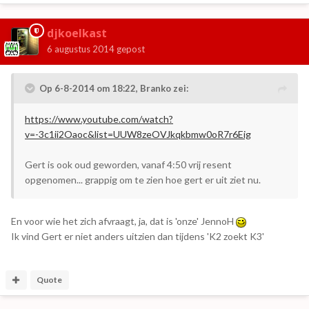
djkoelkast
6 augustus 2014
gepost
Op 6-8-2014 om 18:22, Branko zei:
https://www.youtube.com/watch?
v=-3c1ii2Oaoc&list=UUW8zeOVJkqkbmw0oR7r6Eig
Gert is ook oud geworden, vanaf 4:50 vrij resent
opgenomen... grappig om te zien hoe gert er uit ziet nu.
En voor wie het zich afvraagt, ja, dat is 'onze' JennoH
Ik vind Gert er niet anders uitzien dan tijdens 'K2 zoekt K3'
Quote