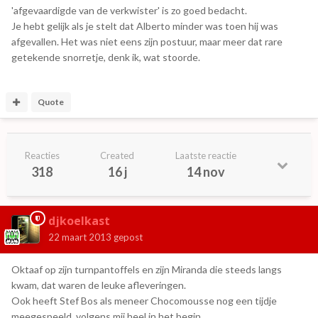
'afgevaardigde van de verkwister' is zo goed bedacht.
Je hebt gelijk als je stelt dat Alberto minder was toen hij was
afgevallen. Het was niet eens zijn postuur, maar meer dat rare
getekende snorretje, denk ik, wat stoorde.
Quote
Reacties
Created
Laatste reactie
318
16 j
14 nov
djkoelkast
22 maart 2013
gepost
Oktaaf op zijn turnpantoffels en zijn Miranda die steeds langs
kwam, dat waren de leuke afleveringen.
Ook heeft Stef Bos als meneer Chocomousse nog een tijdje
meegespeeld, volgens mij heel in het begin.