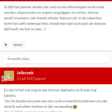
Ik blijf het jammer vinden dat veel mooie afleveringen nooit meer
worden uitgezonden en ergens weg liggen te rotten. Ketnet
zendt trouwens ook steeds minder Samson uit. In de vakanties
komt het zelfs helemaal niet, terwijl men dan toch juist de meeste
tijd heeft om het te zien. :')
Quote
3 months later...
lolbroek
21 juli 2013
gepost
En dan is het ook nog zo dat Ketnet digitaal is en ik heb nog
kabeltv.
Ten 2e:Samba-boy wat een vet coole screenshot,iedereen zou die
denk ik wel willen hebben in zijn verzameling
21 juli 2013
aangepast door lolbroek