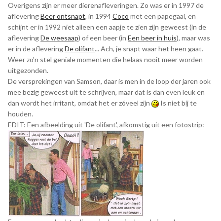
Overigens zijn er meer dierenafleveringen. Zo was er in 1997 de
aflevering
Beer ontsnapt
, in 1994
Coco
met een papegaai, en
schijnt er in 1992 niet alleen een aapje te zien zijn geweest (in de
aflevering
De weesaap
) of een beer (in
Een beer in huis
), maar was
er in de aflevering
De olifant
... Ach, je snapt waar het heen gaat.
Weer zo'n stel geniale momenten die helaas nooit meer worden
uitgezonden.
De versprekingen van Samson, daar is men in de loop der jaren ook
mee bezig geweest uit te schrijven, maar dat is dan even leuk en
dan wordt het irritant, omdat het er zóveel zijn
Is niet bij te
houden.
EDIT: Een afbeelding uit 'De olifant', afkomstig uit een fotostrip: