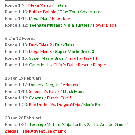
Ronde 1-9:
Mega Man 3
/
Tetris
Ronde 1-10:
Bubble Bobble
/
Tiny Toon Adventures
Ronde 1-11:
Mega Man
/
Paperboy
Ronde 1-12:
Teenage Mutant Ninja Turtles
/
Power Blade
6 t/m 12 Februari
Ronde 1-13:
DuckTales 2
/
DuckTales
Ronde 1-14:
Mega Man 5
/
Super Mario Bros. 3
Ronde 1-15:
Super Mario Bros.
/
Final Fantasy III
Ronde 1-16:
Gauntlet II
/
Chip 'n Dale: Rescue Rangers
13 t/m 19 Februari
Ronde 1-17:
Donkey Kong Jr.
/
Arkanoid
Ronde 1-18:
Solomon's Key 2
/
Duck Hunt
Ronde 1-19:
Contra
/
Punch-Out!!
Ronde 1-20:
Bad Dudes Vs. DragonNinja
/
Mario Bros.
20 t/m 26 Februari
Ronde 1-21:
Teenage Mutant Ninja Turtles 2: The Arcade Game
/
Zelda II: The Adventure of Link