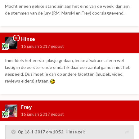
Mocht er een gelijke stand zijn aan het eind van de week, dan zijn
de stemmen van de jury (RM, MarsM en Frey) doorslaggevend.
Hinse
16 januari 2017
gepost
Inmiddels het eerste plasje gedaan, leuke afvalrace alleen wel
lastig in de eerste ronde omdat ik daar een aantal games niet heb
gespeeld. Dus moet je dan op andere facetten (muziek, video,
reviews elders) afgaan.
Frey
16 januari 2017
gepost
Op 16-1-2017 om 10:52,
Hinse
zei: