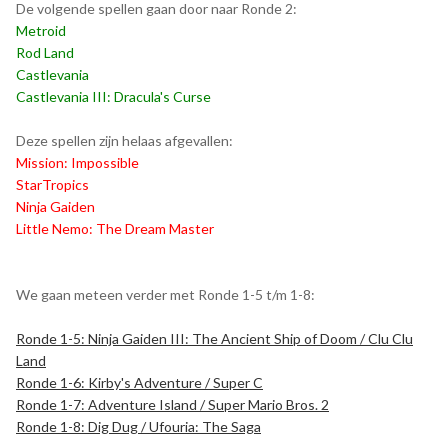
De volgende spellen gaan door naar Ronde 2:
Metroid
Rod Land
Castlevania
Castlevania III: Dracula's Curse
Deze spellen zijn helaas afgevallen:
Mission: Impossible
StarTropics
Ninja Gaiden
Little Nemo: The Dream Master
We gaan meteen verder met Ronde 1-5 t/m 1-8:
Ronde 1-5: Ninja Gaiden III: The Ancient Ship of Doom / Clu Clu
Land
Ronde 1-6: Kirby's Adventure / Super C
Ronde 1-7: Adventure Island / Super Mario Bros. 2
Ronde 1-8: Dig Dug / Ufouria: The Saga