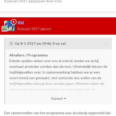
8 januari 2017
aangepast door Frey
RM
8 januari 2017
gepost
Op 8-1-2017 om 19:46,
Frey
zei:
Afvallers / Programma
Enkele spellen vielen voor ons al snel af, omdat we ze bij
voorbaat al minder vonden dan de rest. Uiteindelijk bleven de
twijfelgevallen over. In samenwerking hebben we er een
soort loterij van gemaakt, niet wetende dus welke van de
twijfelgevallen alsnog door zouden gaan. Hiermee vielen de
laatste paar games af en gingen er nog enkele met de
hakken over de sloot door naar de verkiezing.
Op een zelfde
Expand
soort wijze is ook het programma van de verkiezing
samengesteld, zodat we niet konden weten welke games
elkaar zouden gaan treffen
.
Dat samenstellen van het programma was dusdanig opgesteld dat