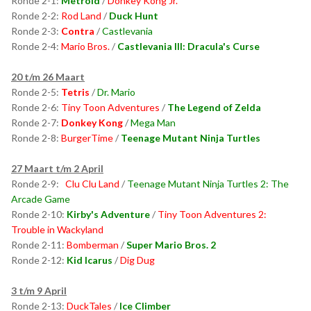
Ronde 2-1:
Metroid
/
Donkey Kong Jr.
Ronde 2-2:
Rod Land
/
Duck Hunt
Ronde 2-3:
Contra
/
Castlevania
Ronde 2-4:
Mario Bros.
/
Castlevania III: Dracula's Curse
20 t/m 26 Maart
Ronde 2-5:
Tetris
/
Dr. Mario
Ronde 2-6:
Tiny Toon Adventures
/
The Legend of Zelda
Ronde 2-7:
Donkey Kong
/
Mega Man
Ronde 2-8:
BurgerTime
/
Teenage Mutant Ninja Turtles
27 Maart t/m 2 April
Ronde 2-9:
Clu Clu Land
/
Teenage Mutant Ninja Turtles 2: The
Arcade Game
Ronde 2-10:
Kirby's Adventure
/
Tiny Toon Adventures 2:
Trouble in Wackyland
Ronde 2-11:
Bomberman
/
Super Mario Bros. 2
Ronde 2-12:
Kid Icarus
/
Dig Dug
3 t/m 9 April
Ronde 2-13:
DuckTales
/
Ice Climber