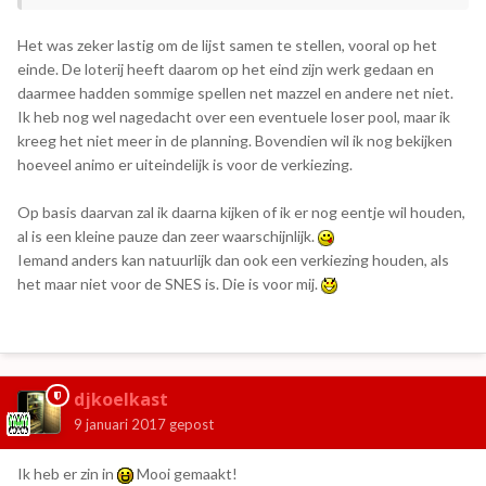
zetten. Met name die laatste is echt een classic, er was zelfs
een aparte NES set van beschikbaar.
Het was zeker lastig om de lijst samen te stellen, vooral op het
einde. De loterij heeft daarom op het eind zijn werk gedaan en
Maar goed, het blijft natuurlijk lastig om zo'n lijst samen te
daarmee hadden sommige spellen net mazzel en andere net niet.
stellen, verder is het wel een mooi gebalanceerde selectie
Ik heb nog wel nagedacht over een eventuele loser pool, maar ik
van de NES library geworden.
kreeg het niet meer in de planning. Bovendien wil ik nog bekijken
hoeveel animo er uiteindelijk is voor de verkiezing.
Misschien in het vervolg (SNES verkiezing?) nog interessant
om de optie te overwegen om bijv. na een bepaalde ronde
Op basis daarvan zal ik daarna kijken of ik er nog eentje wil houden,
een lucky loser pool te maken, zoals bij judo. Zo'n loser kan
al is een kleine pauze dan zeer waarschijnlijk.
dan nog max 3e eindigen in de eindschikking maar ligt er dus
Iemand anders kan natuurlijk dan ook een verkiezing houden, als
niet helemaal al uit. Wel wat meer uitwerking vereist, dus
het maar niet voor de SNES is. Die is voor mij.
misschien niet haalbaar. Dan zou TLOZ of SMB3 toch nog 3e
kunnen worden.
Ik kijk uit naar de scores en ik ben benieuwd of er in de
djkoelkast
openingsronde meteen verrassingen plaatsvinden.
9 januari 2017
gepost
Ik heb er zin in
Mooi gemaakt!