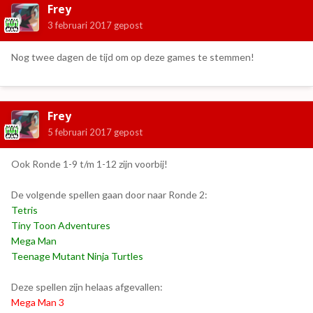
Frey
3 februari 2017
gepost
Nog twee dagen de tijd om op deze games te stemmen!
Frey
5 februari 2017
gepost
Ook Ronde 1-9 t/m 1-12 zijn voorbij!
De volgende spellen gaan door naar Ronde 2:
Tetris
Tiny Toon Adventures
Mega Man
Teenage Mutant Ninja Turtles
Deze spellen zijn helaas afgevallen:
Mega Man 3