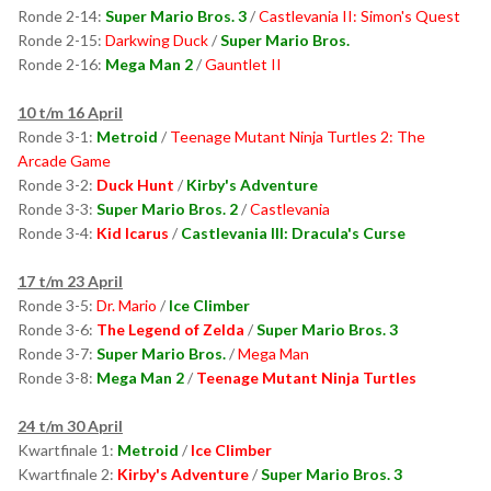
Ronde 2-14:
Super Mario Bros. 3
/
Castlevania II: Simon's Quest
Ronde 2-15:
Darkwing Duck
/
Super Mario Bros.
Ronde 2-16:
Mega Man 2
/
Gauntlet II
10 t/m 16 April
Ronde 3-1:
Metroid
/
Teenage Mutant Ninja Turtles 2: The
Arcade Game
Ronde 3-2:
Duck Hunt
/
Kirby's Adventure
Ronde 3-3:
Super Mario Bros. 2
/
Castlevania
Ronde 3-4:
Kid Icarus
/
Castlevania III: Dracula's Curse
17 t/m 23 April
Ronde 3-5:
Dr. Mario
/
Ice Climber
Ronde 3-6:
The Legend of Zelda
/
Super Mario Bros. 3
Ronde 3-7:
Super Mario Bros.
/
Mega Man
Ronde 3-8:
Mega Man 2
/
Teenage Mutant Ninja Turtles
24 t/m 30 April
Kwartfinale 1:
Metroid
/
Ice Climber
Kwartfinale 2:
Kirby's Adventure
/
Super Mario Bros. 3