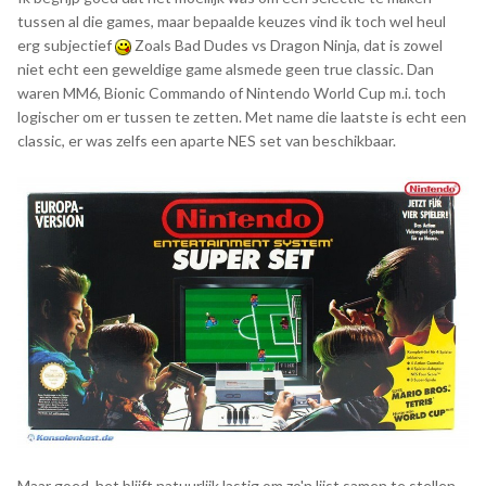
tussen al die games, maar bepaalde keuzes vind ik toch wel heul
erg subjectief
Zoals Bad Dudes vs Dragon Ninja, dat is zowel
niet echt een geweldige game alsmede geen true classic. Dan
waren MM6, Bionic Commando of Nintendo World Cup m.i. toch
logischer om er tussen te zetten. Met name die laatste is echt een
classic, er was zelfs een aparte NES set van beschikbaar.
Maar goed, het blijft natuurlijk lastig om zo'n lijst samen te stellen,