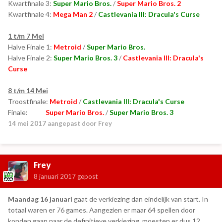
Kwartfinale 3:
Super Mario Bros.
/
Super Mario Bros. 2
Kwartfinale 4:
Mega Man 2
/
Castlevania III: Dracula's Curse
1 t/m 7 Mei
Halve Finale 1:
Metroid
/
Super Mario Bros.
Halve Finale 2:
Super Mario Bros. 3
/
Castlevania III: Dracula's
Curse
8 t/m 14 Mei
Troostfinale:
Metroid
/
Castlevania III: Dracula's Curse
Finale:
Super Mario Bros.
/
Super Mario Bros. 3
14 mei 2017
aangepast door Frey
Frey
8 januari 2017
gepost
Maandag 16 januari
gaat de verkiezing dan eindelijk van start. In
totaal waren er 76 games. Aangezien er maar 64 spellen door
konden gaan naar de definitieve verkiezing, moesten er dus 12