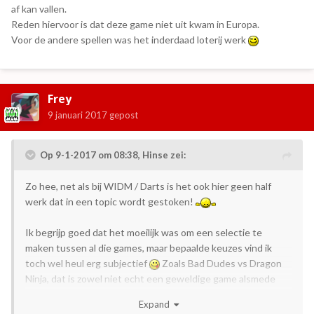
af kan vallen.
Reden hiervoor is dat deze game niet uit kwam in Europa.
Voor de andere spellen was het inderdaad loterij werk
Frey
9 januari 2017
gepost
Op 9-1-2017 om 08:38,
Hinse
zei:
Zo hee, net als bij WIDM / Darts is het ook hier geen half
werk dat in een topic wordt gestoken!
Ik begrijp goed dat het moeilijk was om een selectie te
maken tussen al die games, maar bepaalde keuzes vind ik
toch wel heul erg subjectief
Zoals Bad Dudes vs Dragon
Ninja, dat is zowel niet echt een geweldige game alsmede
geen true classic. Dan waren MM6, Bionic Commando of
Expand
Nintendo World Cup m.i. toch logischer om er tussen te