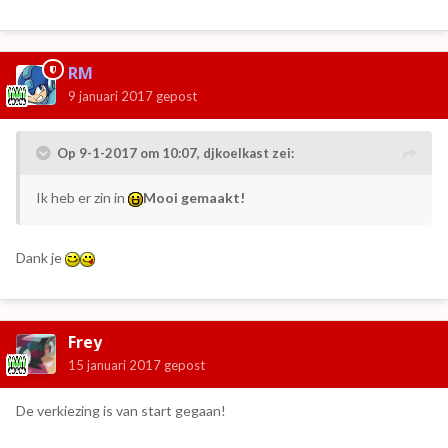
RM
9 januari 2017
gepost
Op 9-1-2017 om 10:07,
djkoelkast
zei:
Ik heb er zin in
Mooi gemaakt!
Dank je
Frey
15 januari 2017
gepost
De verkiezing is van start gegaan!