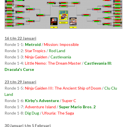
16 t/m 22 Januari
Ronde 1-1:
Metroid
/
Mission: Impossible
Ronde 1-2:
StarTropics
/
Rod Land
Ronde 1-3:
Ninja Gaiden
/
Castlevania
Ronde 1-4:
Little Nemo: The Dream Master
/
Castlevania III:
Dracula's Curse
23 t/m 29 Januari
Ronde 1-5:
Ninja Gaiden III: The Ancient Ship of Doom
/
Clu Clu
Land
Ronde 1-6:
Kirby's Adventure
/
Super C
Ronde 1-7:
Adventure Island
/
Super Mario Bros. 2
Ronde 1-8:
Dig Dug
/
Ufouria: The Saga
30 Januari t/m 5 Februari