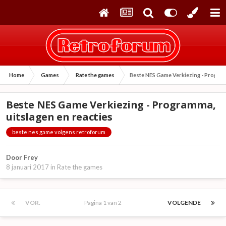
Home
Games
Rate the games
Beste NES Game Verkiezing - Program
Beste NES Game Verkiezing - Programma,
uitslagen en reacties
beste nes game volgens retroforum
Door
Frey
8 januari 2017
in
Rate the games
VOR.
Pagina 1 van 2
VOLGENDE