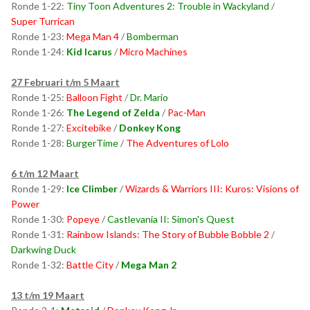
Ronde 1-22:
Tiny Toon Adventures 2: Trouble in Wackyland
/
Super Turrican
Ronde 1-23:
Mega Man 4
/
Bomberman
Ronde 1-24:
Kid Icarus
/
Micro Machines
27 Februari t/m 5 Maart
Ronde 1-25:
Balloon Fight
/
Dr. Mario
Ronde 1-26:
The Legend of Zelda
/
Pac-Man
Ronde 1-27:
Excitebike
/
Donkey Kong
Ronde 1-28:
BurgerTime
/
The Adventures of Lolo
6 t/m 12 Maart
Ronde 1-29:
Ice Climber
/
Wizards & Warriors III: Kuros: Visions of
Power
Ronde 1-30:
Popeye
/
Castlevania II: Simon's Quest
Ronde 1-31:
Rainbow Islands: The Story of Bubble Bobble 2
/
Darkwing Duck
Ronde 1-32:
Battle City
/
Mega Man 2
13 t/m 19 Maart