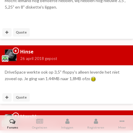
Mocht iemand nog behoefte hebben, wij hebben nog nieuwe 3,5",
5,25" en 8" diskette's liggen.
Quote
Hinse
26 april 2018
gepost
DriveSpace werkte ook op 3,5" floppy's alleen leverde het niet
zoveel op. Je ging van 1.44MB naar 1,8MB ofzo
Quote
MarsM
26 april 2018
gepost
Forums
Ongelezen
Inloggen
Registreren
Meer