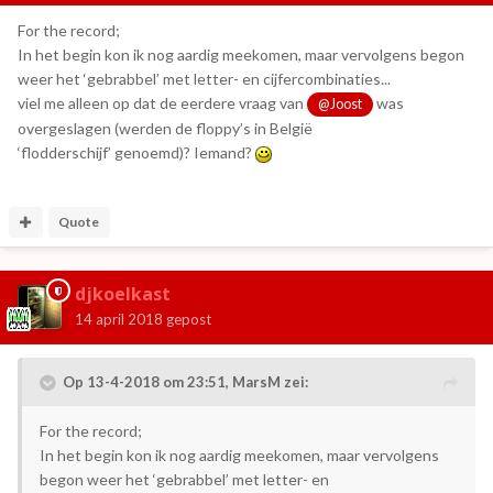
For the record;
In het begin kon ik nog aardig meekomen, maar vervolgens begon
weer het ‘gebrabbel’ met letter- en cijfercombinaties...
viel me alleen op dat de eerdere vraag van
was
@Joost
overgeslagen (werden de floppy’s in België
‘flodderschijf’ genoemd)? Iemand?
Quote
djkoelkast
14 april 2018
gepost
Op 13-4-2018 om 23:51,
MarsM
zei:
For the record;
In het begin kon ik nog aardig meekomen, maar vervolgens
begon weer het ‘gebrabbel’ met letter- en