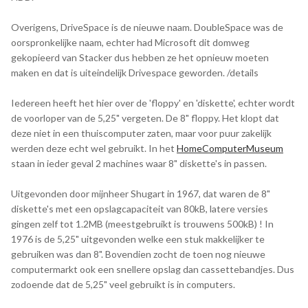
Overigens, DriveSpace is de nieuwe naam. DoubleSpace was de
oorspronkelijke naam, echter had Microsoft dit domweg
gekopieerd van Stacker dus hebben ze het opnieuw moeten
maken en dat is uiteindelijk Drivespace geworden. /details
Iedereen heeft het hier over de 'floppy' en 'diskette', echter wordt
de voorloper van de 5,25" vergeten. De 8" floppy. Het klopt dat
deze niet in een thuiscomputer zaten, maar voor puur zakelijk
werden deze echt wel gebruikt. In het
HomeComputerMuseum
staan in ieder geval 2 machines waar 8" diskette's in passen.
Uitgevonden door mijnheer Shugart in 1967, dat waren de 8"
diskette's met een opslagcapaciteit van 80kB, latere versies
gingen zelf tot 1.2MB (meestgebruikt is trouwens 500kB) ! In
1976 is de 5,25" uitgevonden welke een stuk makkelijker te
gebruiken was dan 8". Bovendien zocht de toen nog nieuwe
computermarkt ook een snellere opslag dan cassettebandjes. Dus
zodoende dat de 5,25" veel gebruikt is in computers.