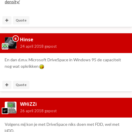
density/
Quote
Hinse
24 april 2018
gepost
En dan d.m.v. Microsoft DriveSpace in Windows 95 de capaciteit
nog wat opkrikken
Quote
WHiZZi
26 april 2018
gepost
Volgens mij kon je met DriveSpace niks doen met FDD, wel met
HDD.