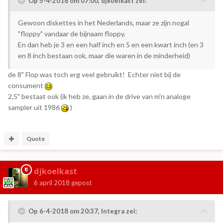
Op 5-4-2018 om 07:00,
djkoelkast
zei:
Gewoon diskettes in het Nederlands, maar ze zijn nogal
"floppy" vandaar de bijnaam floppy.
En dan heb je 3 en een half inch en 5 en een kwart inch (en 3
en 8 inch bestaan ook, maar die waren in de minderheid)
de 8" Flop was toch erg veel gebruikt! Echter niet bij de
consument
2,5" bestaat ook (ik heb ze, gaan in de drive van m'n analoge
sampler uit 1986
)
Quote
djkoelkast
6 april 2018
gepost
Op 6-4-2018 om 20:37,
Integra
zei: