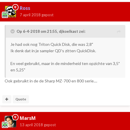
Ross
7 april 2018
gepost
Op 6-4-2018 om 21:55,
djkoelkast
zei:
Je had ook nog Triton Quick Disk, die was 2,8"
Ik denk dat in je sampler QD's zitten QuickDisk.
En veel gebruikt, maar in de minderheid ten opzichte van 3,5"
en 5,25"
Ook gebruikt in de de Sharp MZ-700 en 800 serie....
Quote
MarsM
13 april 2018
gepost