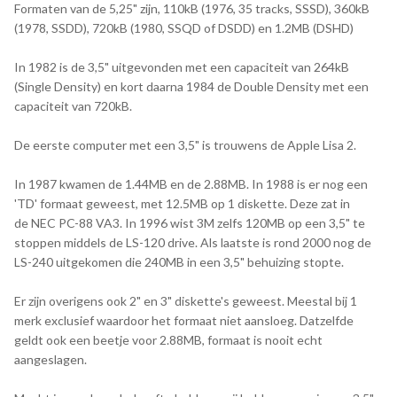
Formaten van de 5,25" zijn, 110kB (1976, 35 tracks, SSSD), 360kB
(1978, SSDD), 720kB (1980, SSQD of DSDD) en 1.2MB (DSHD)
In 1982 is de 3,5" uitgevonden met een capaciteit van 264kB
(Single Density) en kort daarna 1984 de Double Density met een
capaciteit van 720kB.
De eerste computer met een 3,5" is trouwens de Apple Lisa 2.
In 1987 kwamen de 1.44MB en de 2.88MB. In 1988 is er nog een
'TD' formaat geweest, met 12.5MB op 1 diskette. Deze zat in
de NEC PC-88 VA3. In 1996 wist 3M zelfs 120MB op een 3,5" te
stoppen middels de LS-120 drive. Als laatste is rond 2000 nog de
LS-240 uitgekomen die 240MB in een 3,5" behuizing stopte.
Er zijn overigens ook 2" en 3" diskette's geweest. Meestal bij 1
merk exclusief waardoor het formaat niet aansloeg. Datzelfde
geldt ook een beetje voor 2.88MB, formaat is nooit echt
aangeslagen.