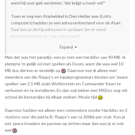
werd hij voor gek versleten. "dat krijgt u nooit vol!"
Toen er nog een Atariwinkel in Den Helder was (LoKo
computers) hadden ze een adressenbestand voor de Atari.
Daar kon je dertig adressen in opslaan! (en er werd
gereageerd met: zo!, van dat is veel!)
Expand
Man dat was het paradijs; een pc met een harddisc van 40 MB. Ik
Waarom we ons er nu niet meer mee redden is nog veel meer
plempte 'm gelijk vol met spellen als Doom, want die was wel 10
de vraag
MB dus die kon er eindelijk op
. Daarvoor kon ik alleen met
meerdere van die floppy's en inpakprogramma's klooien om 'zware
spellen' van 2,5 MB zoals Wolfenstein en Commander Keen te
verhuizen en te installeren. En dan ook lekker met MSDos nog old
school de bestandjes bij elkaar zoeken. Mooie tijd
.
Daarvoor hadden we alleen een commodore zonder Harddisc en 2
stations voor die platte B: floppy's van ca 300kb per stuk. Kon je
net space invaders en pacman op zetten maar dan was je er ook
wel
.