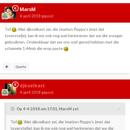
MarsM
4 april 2018
gepost
Tof
. Wat djkoelkast zei, die Imation floppy's (met dat
toverstafje), kan ik me ook nog wel herinneren dat we die vroeger
gebruikten. Ondenkbaar dat we ons ooit gered hebben met die
schamele 1.44mb die erop paste
Quote
djkoelkast
4 april 2018
gepost
Op 4-4-2018 om 17:01,
MarsM
zei:
Tof
. Wat djkoelkast zei, die Imation floppy's (met dat
toverstafje), kan ik me ook nog wel herinneren dat we die