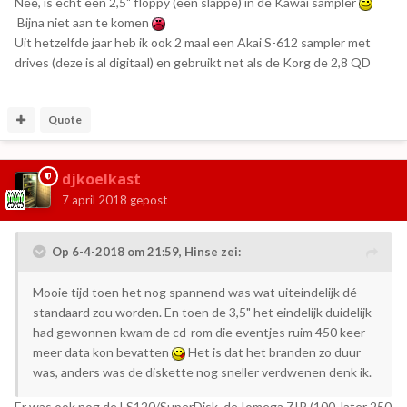
Nee, is echt een 2,5" floppy (een slappe) in de Kawai sampler
Bijna niet aan te komen
Uit hetzelfde jaar heb ik ook 2 maal een Akai S-612 sampler met
drives (deze is al digitaal) en gebruikt net als de Korg de 2,8 QD
Quote
djkoelkast
7 april 2018
gepost
Op 6-4-2018 om 21:59,
Hinse
zei:
Mooie tijd toen het nog spannend was wat uiteindelijk dé
standaard zou worden. En toen de 3,5" het eindelijk duidelijk
had gewonnen kwam de cd-rom die eventjes ruim 450 keer
meer data kon bevatten
Het is dat het branden zo duur
was, anders was de diskette nog sneller verdwenen denk ik.
Er was ook nog de LS120/SuperDisk, de Iomega ZIP (100, later 250