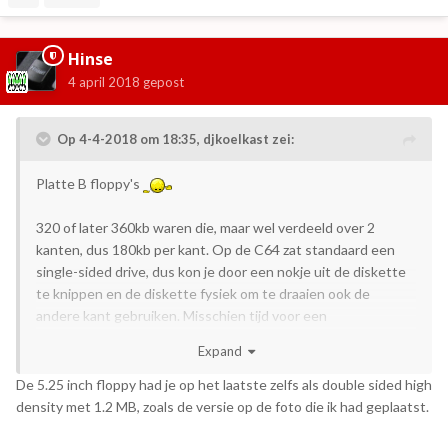
Hinse
4 april 2018
gepost
Op 4-4-2018 om 18:35,
djkoelkast
zei:
Platte B floppy's
320 of later 360kb waren die, maar wel verdeeld over 2
kanten, dus 180kb per kant. Op de C64 zat standaard een
single-sided drive, dus kon je door een nokje uit de diskette
te knippen en de diskette fysiek om te draaien ook de
andere kant gebruiken. Misschien tijd voor een
diskettetopic?
Expand
De 5.25 inch floppy had je op het laatste zelfs als double sided high
density met 1.2 MB, zoals de versie op de foto die ik had geplaatst.