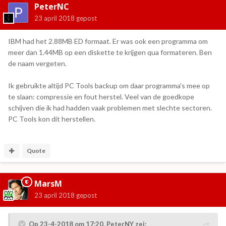
PeterNC
23 april 2018
gepost
IBM had het 2.88MB ED formaat. Er was ook een programma om
meer dan 1.44MB op een diskette te krijgen qua formateren. Ben
de naam vergeten.
Ik gebruikte altijd PC Tools backup om daar programma's mee op
te slaan: compressie en fout herstel. Veel van de goedkope
schijven die ik had hadden vaak problemen met slechte sectoren.
PC Tools kon dit herstellen.
Quote
MarsM
23 april 2018
gepost
Op 23-4-2018 om 17:20,
PeterNY
zei: