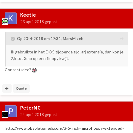
Keetie
23 april 2018
gepost
Op 23-4-2018 om 17:31,
MarsM
zei:
Ik gebruikte in het DOS tijdperk altijd .arj extensie, dan kon je
2,5 tot 3mb op een floppy kwijt.
Contest idee?
Quote
PeterNC
24 april 2018
gepost
http://www.obsoletemedia.org/3-5-inch-microfloppy-extended-