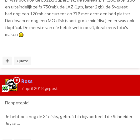
en uiteindelijk zelfs 750mb), de JAZ (1gb, later 2gb), de Syquest
had nog een 120mb concurrent op ZIP met echt een hdd platter.
Dan kwam er nog een MO disk (soort grote minidisc) en er was ook
floptical. De meeste van die heb ik wel in bezit, ik zal eens foto's
maken
Quote
Ross
7 april 2018
gepost
Floppetopic!
Je hebt ook nog de 3" disks, gebruikt in bijvoorbeeld de Schneider
Joyce ...