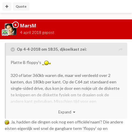
Quote
MarsM
4 april 2018
gepost
Op 4-4-2018 om 18:35,
djkoelkast
zei:
Platte B floppy's
320 of later 360kb waren die, maar wel verdeeld over 2
kanten, dus 180kb per kant. Op de C64 zat standaard een
single-sided drive, dus kon je door een nokje uit de diskette
te knippen en de diskette fysiek om te draaien ook de
andere kant gebruiken. Misschien tijd voor een
diskettetopic?
Expand
. Ja, hadden die dingen ook nog een officiële'naam'? Die andere
eisten eigenlijk wel snel de gangbare term 'floppy' op en